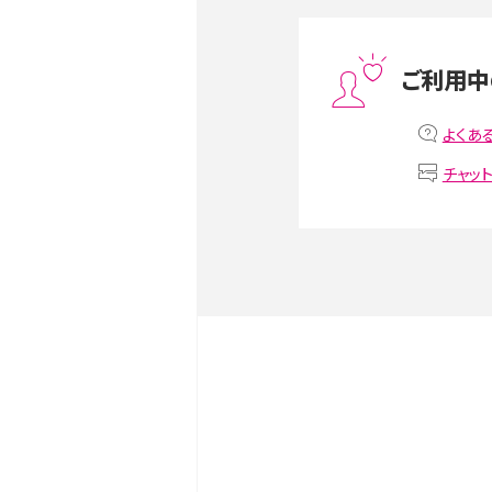
スマホや携帯端末の通信速
ツや解除のタイミング・方法
ご利用中
非通知設定とは？184で電
iPhone・Androidの設定を
よくあ
チャッ
リプライ機能とは？LINE、X（旧T
Instagram、TikTokで
LINEで送信取り消しをす
るのか、削除との違いも紹介
LINEの着信音や通知音の
鳴らない場合の対処法も紹
iCloudとは？バックアッ