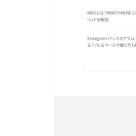
MNOとは？MVNOやMVNE
リットを解説
Instagram（インスタグラ
る？バレるケースや撮り方も
iPhone 16eとiPhone 
イズやスペックを比較して解
iPhone 16とiPhone 1
ク・機能を徹底比較
Androidスマホとは？特徴や
ススメ機種を紹介