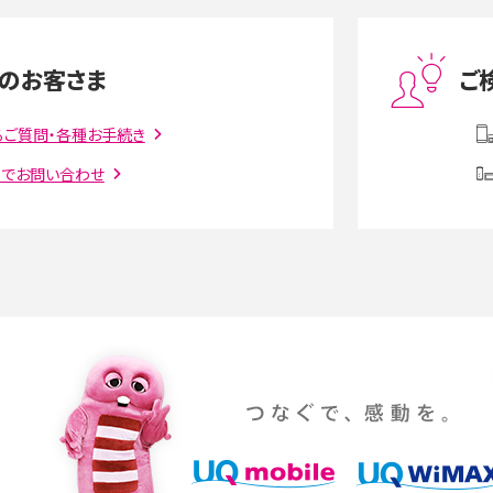
度制限とは？回避のコ
LINEの引き継ぎ方法は？対象データや事前準備・
を解説
条件・注意点などを解説
のお客さま
ご
話をかける方法や
iCloudの使用容量を減らす9つの方法！使用状況
解説
の確認手順も紹介
るご質問・各種お手続き
トでお問い合わせ
witter）、
インスタのDMの送り方は？便利機能の使い方や
送る方法を解説
意点をわかりやすく解説
る方法は？相手に知られ
「iPhoneを探す」の使い方と設定方法を紹介！ブ
ウザやアプリから探す方法を詳しく解説
設定・変更方法を解説！
着信拒否とは？設定方法やブロックした番号の
介
認方法を解説
プ設定方法や空き容量が
ASMRとは？意味や動画の種類、楽しみ方を紹介