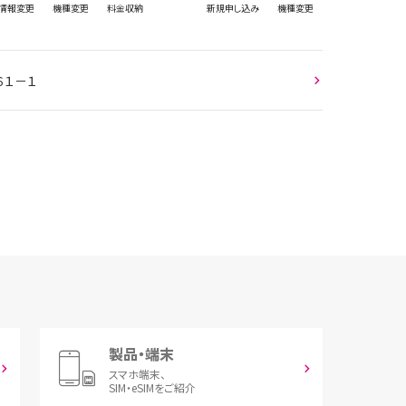
情報
変更
機種変更
料金収納
新規
申し込み
機種変更
６１－１
製品・端末
スマホ端末、
SIM・eSIMをご紹介