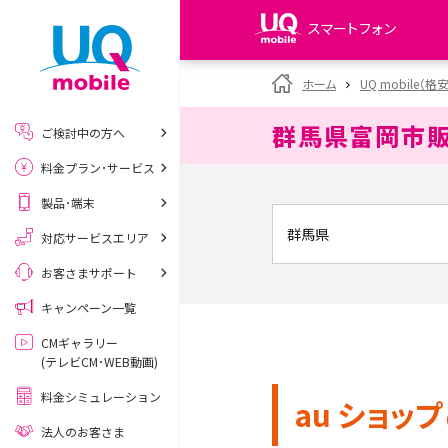
スマートフォン
my UQ WiMAX
ホーム
UQ mobile（格
UQ WiMAX ご契約の方
群馬県富岡市
ご検討中の方へ
My UQ mobile
料金プラン･サービス
UQ mobile ご契約の方
製品･端末
UQ mobile
データチャージサイト
対応サービスエリア
お客さまサポート
キャンペーン一覧
CMギャラリー
(テレビCM･WEB動画)
料金シミュレーション
au ショップ
法人のお客さま