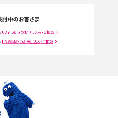
LINEの通知がこない時の原因と対処法9選！設定
の確認手順も解説
検討中のお客さま
スマホのウィジェットとは？iPhone・Androidの設
定方法やおススメを紹介
UQ mobileのお申し込み・ご相談
UQ WiMAXのお申し込み・ご相談
注
Bluetooth®とは？Wi-Fiとの違いやスマホ・PCとの
接続方法を解説
ラ
Wi-Fiを快適に使うための速度はどれくらい？用途
別の目安・回線ごとの平均を紹介
確
LINEでブロックされているか確認する方法は？手
順や注意点を解説
メンションとは？LINE・X・Instagram・Facebook・