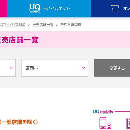
モバイルネット
オ
UQ mo
安スマホ/格安SIM）
販売店舗一覧
群馬県富岡市
オンライ
販売店舗一覧
UQ Wi
オンライ
変更する
（一部店舗を除く）