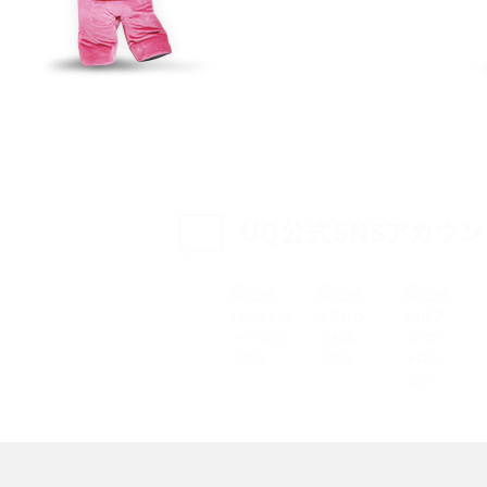
特典は？料金プランやメリッ
スマホの位置情報機能とは？有効にした場合の
説
リットや注意点などを解説
方法・解除に向けた工
インスタグラムとは？登録や投稿の方法、基本機
をわかりやすく解説
UQ公式SNSアカウン
メリットやAndroid
パケット通信料とは？どのようなサービスがある
3Gサービスの終了についても解説
できない理由は？対処法
バックグラウンド通信とは？オンにするメリットや
く解説
メリット、オフにする方法を解説
 proを比較！サイズやカメ
iPhoneのバッテリー交換の目安は？交換する方
や費用なども解説