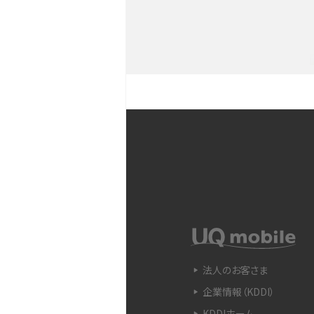
YouTubeショート動画と
Snapdragon（スナップド
方法やおススメ機種を紹介
フリック入力とは？使い方・
ントをわかりやすく解説
SIMフリーのiPhoneとは
入できる場所を解説
電子マネーとは？支払い方法
法人のお客さま
をわかりやすく解説
企業情報（KDDI）
KDDIホーム