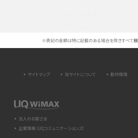
選べる通信ブランド
タイムラプスとは？撮影するメリットやおススメの
は？特徴や作り方を解説
シーン、コツなどをわかりやすく解説
ラゴン）とは？性能の確認
画面ミラーリングとは？接続の種類や方法、つな
※表記の金額は特に記載のある場合を除きすべて
税
らない場合の原因を解説
設定方法や練習のポイ
サブスクとは？言葉の意味やメリット、デメリットの
ほか、サービスの例を解説
サイトマップ
当サイトについて
動作環境
？キャリア版との違いや購
iPhoneが充電できない時はどうすればよい？6つ
の原因と対処法
や種類、メリットなど
Google Pixel 6aってどんなスマホ？特徴やほか
法人のお客さま
スマホとの比較などをわかりやすく解説
企業情報（UQコミュニケーションズ）