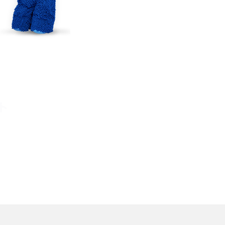
TikTokでのやり方を解説
メ
インスタグラムのアカウント削除方法は？利用解除
との違いやバックアップの取り方などを解説
能
スマホのバッテリー交換目安は？状態の確認方法
や劣化の原因、交換にかかる費用も解説
ト
？
iPhoneからAndroidへ乗り換えるメリット・デメリ
ットは？データ移行方法も紹介
デ
Bluetoothがつながらない？原因や対処法、注意
点を紹介
法
ネットワーク利用制限とは？確認方法と「○△×」
の意味を解説