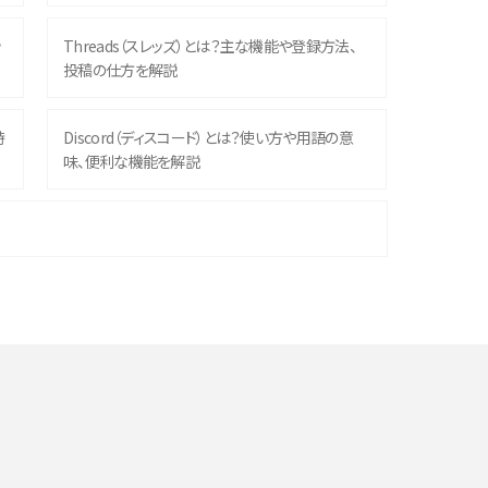
ッ
Threads（スレッズ）とは？主な機能や登録方法、
投稿の仕方を解説
時
Discord（ディスコード）とは？使い方や用語の意
味、便利な機能を解説
機
iPhone 16シリーズのモデルを比較！価格・サイズ・
カメラ性能の違いを徹底解説
や
スマホが高い理由は？購入費用を抑える方法や端
末を選ぶ時の注意点を解説！
デ
スマホのネット通信速度が遅い原因は？すぐできる
対処法や見直すポイントを解説