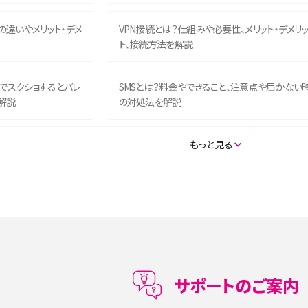
との違いやメリット・デメ
VPN接続とは？仕組みや必要性、メリット・デメリ
ト、接続方法を解説
ム）でスクショするとバレ
SMSとは？料金やできること、注意点や届かない
解説
の対処法を解説
SE（第3世代）の違いは？サ
iPhone 16eとiPhone 14を徹底比較！スペック・
もっと見る
説
能の違いをわかりやすく紹介
5の違いは？カメラ・スペッ
iPhoneの機種変更のやり方は？事前準備・手順
データ移行方法をわかりやすく解説
メリット・デメリット、お
高校生にスマホ制限は必要？所持率やメリット・
メリットを詳しく紹介
サポートのご案内