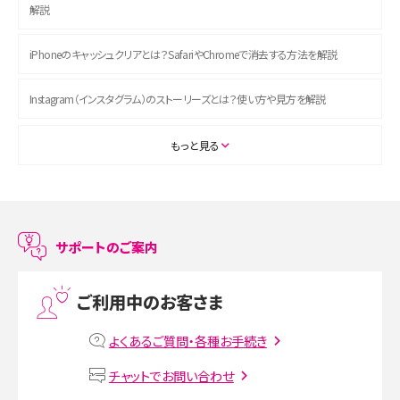
解説
iPhoneのキャッシュクリアとは？SafariやChromeで消去する方法を解説
Instagram（インスタグラム）のストーリーズとは？使い方や見方を解説
ASMRとは？初心者向けの代表ジャンルや楽しみ方を解説
もっと見る
スマホのアラーム設定方法を解説！鳴らない原因と対処法、便利機能も紹介
LINEで友だちを削除する方法は？方法ごとの影響や復活・復元する方法も解説
サポートのご案内
プリペイドSIMとは？種類やメリット・デメリット、利用までの流れを解説
ご利用中のお客さま
MNOとは？MVNOやMVNEとの違いやメリット・デメリットを解説
よくあるご質問・各種お手続き
VPN接続とは？仕組みや必要性、メリット・デメリット、接続方法を解説
チャットでお問い合わせ