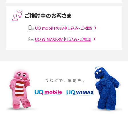
Threads（スレッズ）とは？主な機能や登録方法、投稿の仕方を解説
ご検討中のお客さま
Instagram（インスタグラム）でスクショするとバレる？バレるケースや撮り方も解
説
UQ mobileのお申し込み・ご相談
SMSとは？料金やできること、注意点や届かない時の対処法を解説
UQ WiMAXのお申し込み・ご相談
Discord（ディスコード）とは？使い方や用語の意味、便利な機能を解説
iPhone 16eとiPhone SE（第3世代）の違いは？サイズやスペックを比較して解説
iPhone 16eとiPhone 14を徹底比較！スペック・機能の違いをわかりやすく紹介
iPhone 16シリーズのモデルを比較！価格・サイズ・カメラ性能の違いを徹底解説
iPhone 16とiPhone 15の違いは？カメラ・スペック・機能を徹底比較
iPhoneの機種変更のやり方は？事前準備・手順やデータ移行方法をわかりやす