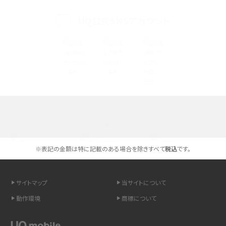
く解説
UQ公式SNSアカウント
スマホが高い理由は？購入費用を抑える方法や端末を選ぶ時の注意点を解説！
Androidスマホとは？特徴やメリット・デメリット、おススメ機種を紹介
高校生にスマホ制限は必要？所持率やメリット・デメリットを詳しく紹介
スマホのネット通信速度が遅い原因は？すぐできる対処法や見直すポイントを解
説
選べる通信ブランド
スマホや携帯端末の通信速度制限とは？回避のコツや解除のタイミング・方法
を解説
※表記の金額は特に記載のある場合を除きすべて
税込
です。
LINEの引き継ぎ方法は？対象データや事前準備・条件・注意点などを解説
サイトマップ
当サイトについて
LINEの通知がこない時の原因と対処法9選！設定の確認手順も解説
動作環境
商標について
非通知設定とは？184で電話をかける方法やiPhone・Androidの設定を解説