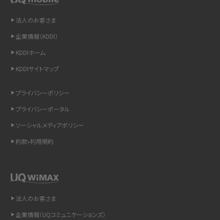
法人のお客さま
iCloudの使用容量を減らす9つの方法！使用状況の確認手順も紹介
企業情報（KDDI）
スマホのウィジェットとは？iPhone・Androidの設定方法やおススメを紹介
KDDIホーム
KDDIサイトマップ
リプライ機能とは？LINE、X（旧Twitter）、Instagram、TikTokで送る方法を解説
プライバシーポリシー
インスタのDMの送り方は？便利機能の使い方や注意点をわかりやすく解説
プライバシーポータル
Bluetooth®とは？Wi-Fiとの違いやスマホ・PCとの接続方法を解説
ソーシャルメディアポリシー
約款•利用規約
LINEで送信取り消しをする方法は？相手に知られるのか、削除との違いも紹介
「iPhoneを探す」の使い方と設定方法を紹介！ブラウザやアプリから探す方法を
詳しく解説
法人のお客さま
Wi-Fiを快適に使うための速度はどれくらい？用途別の目安・回線ごとの平均を
紹介
企業情報（UQコミュニケーションズ）