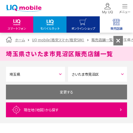
スマートフォン
モバイルネット
オンラインショップ
販売店舗
my UQ WiMAX
UQ mobile
UQ mobile
ホーム
UQ mobile（格安スマホ/格安SIM）
販売店舗一覧
埼玉県
UQ WiMAX ご契約の方
オンラインショップ
販売店舗
埼玉県さいたま市見沼区
販売店舗一覧
My UQ mobile
UQ WiMAX
UQ WiMAX
UQ mobile ご契約の方
オンラインショップ
販売店舗
UQ mobile
データチャージサイト
変更する
現在地（地図）
から探す