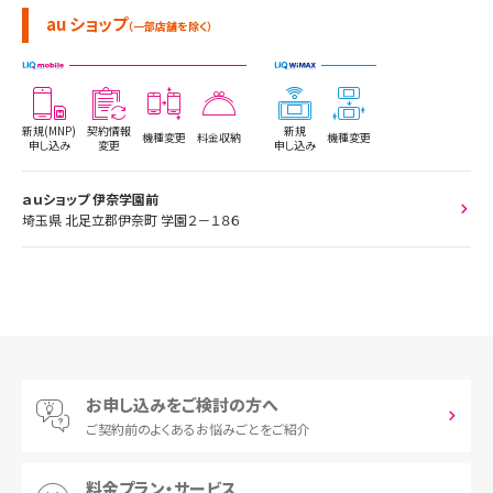
au ショップ
（一部店舗を除く）
新規(MNP)
契約情報
新規
機種変更
料金収納
機種変更
申し込み
変更
申し込み
ａｕショップ 伊奈学園前
埼玉県 北足立郡伊奈町 学園２－１８６
お申し込みをご検討の方へ
ご契約前の
よくあるお悩みごとをご紹介
料金プラン・サービス