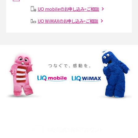
説
UQ mobileのお申し込み・ご相談
SMSとは？料金やできること、注意点や届かない時の対処法を解説
UQ WiMAXのお申し込み・ご相談
Discord（ディスコード）とは？使い方や用語の意味、便利な機能を解説
iPhone 16eとiPhone SE（第3世代）の違いは？サイズやスペックを比較して解説
iPhone 16eとiPhone 14を徹底比較！スペック・機能の違いをわかりやすく紹介
iPhone 16シリーズのモデルを比較！価格・サイズ・カメラ性能の違いを徹底解説
iPhone 16とiPhone 15の違いは？カメラ・スペック・機能を徹底比較
iPhoneの機種変更のやり方は？事前準備・手順やデータ移行方法をわかりやす
く解説
UQ公式SNSアカウント
スマホが高い理由は？購入費用を抑える方法や端末を選ぶ時の注意点を解説！