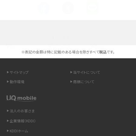
Androidスマホとは？特徴やメリット・デメリット、おススメ機種を紹介
高校生にスマホ制限は必要？所持率やメリット・デメリットを詳しく紹介
選べる通信ブランド
スマホのネット通信速度が遅い原因は？すぐできる対処法や見直すポイントを解
説
※表記の金額は特に記載のある場合を除きすべて
税込
です。
スマホや携帯端末の通信速度制限とは？回避のコツや解除のタイミング・方法
を解説
サイトマップ
当サイトについて
動作環境
商標について
LINEの引き継ぎ方法は？対象データや事前準備・条件・注意点などを解説
LINEの通知がこない時の原因と対処法9選！設定の確認手順も解説
法人のお客さま
非通知設定とは？184で電話をかける方法やiPhone・Androidの設定を解説
企業情報（KDDI）
iCloudの使用容量を減らす9つの方法！使用状況の確認手順も紹介
KDDIホーム