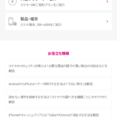
スマホ・SIM
ご契約プランをご紹介
製品・端末
スマホ端末、
SIM・eSIMをご紹介
お役立ち情報
スマホのセキュリティ対策とは？必要な理由や調子が悪い場合の対処法などを
解説
AndroidからiPhoneへデータ移行する方法は？「iOSに移行」を解説
読めない漢字を検索する方法は？スマホでの調べ方を機種ごとにわかりやすく
解説
iPhoneのキャッシュクリアとは？SafariやChromeで消去する方法を解説