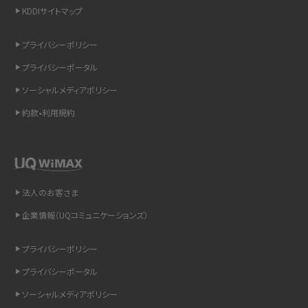
KDDIサイトマップ
スマホのウィジェットとは？iPhone・Androidの設定方法やおススメを紹介
プライバシーポリシー
リプライ機能とは？LINE、X（旧Twitter）、Instagram、TikTokで送る方法を解説
プライバシーポータル
インスタのDMの送り方は？便利機能の使い方や注意点をわかりやすく解説
ソーシャルメディアポリシー
約款•利用規約
Bluetooth®とは？Wi-Fiとの違いやスマホ・PCとの接続方法を解説
LINEで送信取り消しをする方法は？相手に知られるのか、削除との違いも紹介
「iPhoneを探す」の使い方と設定方法を紹介！ブラウザやアプリから探す方法を
法人のお客さま
詳しく解説
企業情報（UQコミュニケーションズ）
Wi-Fiを快適に使うための速度はどれくらい？用途別の目安・回線ごとの平均を
プライバシーポリシー
紹介
プライバシーポータル
LINEの着信音や通知音の設定・変更方法を解説！鳴らない場合の対処法も紹介
ソーシャルメディアポリシー