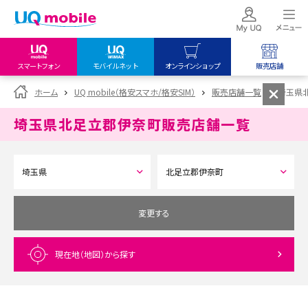
スマートフォン
モバイルネット
オンラインショップ
販売店舗
my UQ WiMAX
UQ mobile
UQ mobile
ホーム
UQ mobile（格安スマホ/格安SIM）
販売店舗一覧
埼玉県
UQ WiMAX ご契約の方
オンラインショップ
販売店舗
埼玉県北足立郡伊奈町
販売店舗一覧
My UQ mobile
UQ WiMAX
UQ WiMAX
UQ mobile ご契約の方
オンラインショップ
販売店舗
UQ mobile
データチャージサイト
変更する
現在地（地図）
から探す