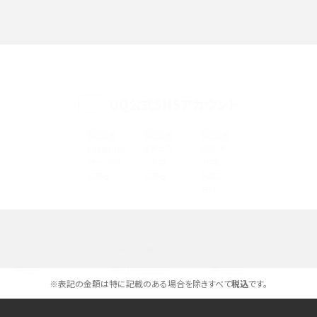
iPhone 16eとiPhone SE（第3世代）の違いは？サイズやスペックを比較して解説
iPhone 16eとiPhone 14を徹底比較！スペック・機能の違いをわかりやすく紹介
iPhone 16シリーズのモデルを比較！価格・サイズ・カメラ性能の違いを徹底解説
UQ公式SNSアカウント
iPhone 16とiPhone 15の違いは？カメラ・スペック・機能を徹底比較
iPhoneの機種変更のやり方は？事前準備・手順やデータ移行方法をわかりやす
く解説
スマホが高い理由は？購入費用を抑える方法や端末を選ぶ時の注意点を解説！
選べる通信ブランド
Androidスマホとは？特徴やメリット・デメリット、おススメ機種を紹介
※表記の金額は特に記載のある場合を除きすべて
税込
です。
高校生にスマホ制限は必要？所持率やメリット・デメリットを詳しく紹介