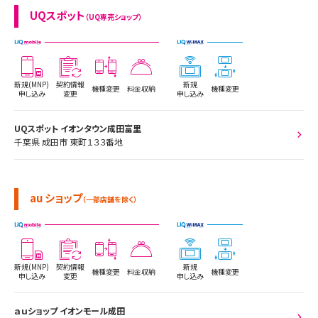
UQスポット
（UQ専売ショップ）
新規(MNP)
契約情報
新規
機種変更
料金収納
機種変更
申し込み
変更
申し込み
UQスポット イオンタウン成田富里
千葉県 成田市 東町１３３番地
au ショップ
（一部店舗を除く）
新規(MNP)
契約情報
新規
機種変更
料金収納
機種変更
申し込み
変更
申し込み
ａｕショップ イオンモール成田