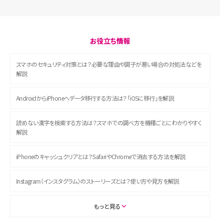
お役立ち情報
スマホのセキュリティ対策とは？必要な理由や調子が悪い場合の対処法などを
解説
AndroidからiPhoneへデータ移行する方法は？「iOSに移行」を解説
読めない漢字を検索する方法は？スマホでの調べ方を機種ごとにわかりやすく
解説
iPhoneのキャッシュクリアとは？SafariやChromeで消去する方法を解説
Instagram（インスタグラム）のストーリーズとは？使い方や見方を解説
ASMRとは？初心者向けの代表ジャンルや楽しみ方を解説
もっと見る