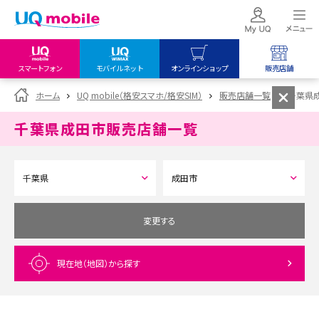
スマートフォン
モバイルネット
オンラインショップ
販売店舗
my UQ WiMAX
UQ mobile
UQ mobile
ホーム
UQ mobile（格安スマホ/格安SIM）
販売店舗一覧
千葉県
UQ WiMAX ご契約の方
オンラインショップ
販売店舗
千葉県成田市
販売店舗一覧
My UQ mobile
UQ WiMAX
UQ WiMAX
UQ mobile ご契約の方
オンラインショップ
販売店舗
UQ mobile
データチャージサイト
変更する
現在地（地図）
から探す