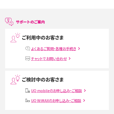
スマホのアラーム設定方法を解説！鳴らない原因と対処法、便利機能も紹介
LINEで友だちを削除する方法は？方法ごとの影響や復活・復元する方法も解説
サポートのご案内
プリペイドSIMとは？種類やメリット・デメリット、利用までの流れを解説
ご利用中のお客さま
MNOとは？MVNOやMVNEとの違いやメリット・デメリットを解説
よくあるご質問・各種お手続き
VPN接続とは？仕組みや必要性、メリット・デメリット、接続方法を解説
チャットでお問い合わせ
Threads（スレッズ）とは？主な機能や登録方法、投稿の仕方を解説
ご検討中のお客さま
Instagram（インスタグラム）でスクショするとバレる？バレるケースや撮り方も解
説
UQ mobileのお申し込み・ご相談
SMSとは？料金やできること、注意点や届かない時の対処法を解説
UQ WiMAXのお申し込み・ご相談
Discord（ディスコード）とは？使い方や用語の意味、便利な機能を解説