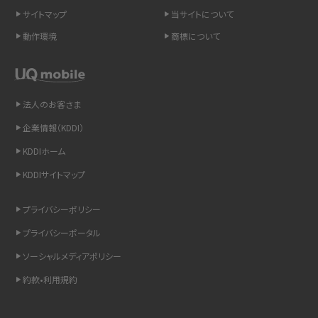
スマホのネット通信速度が遅い原因は？すぐできる対処法や見直すポイントを解
サイトマップ
当サイトについて
説
動作環境
商標について
スマホや携帯端末の通信速度制限とは？回避のコツや解除のタイミング・方法
を解説
法人のお客さま
LINEの引き継ぎ方法は？対象データや事前準備・条件・注意点などを解説
企業情報（KDDI）
LINEの通知がこない時の原因と対処法9選！設定の確認手順も解説
KDDIホーム
KDDIサイトマップ
非通知設定とは？184で電話をかける方法やiPhone・Androidの設定を解説
プライバシーポリシー
iCloudの使用容量を減らす9つの方法！使用状況の確認手順も紹介
プライバシーポータル
スマホのウィジェットとは？iPhone・Androidの設定方法やおススメを紹介
ソーシャルメディアポリシー
約款•利用規約
リプライ機能とは？LINE、X（旧Twitter）、Instagram、TikTokで送る方法を解説