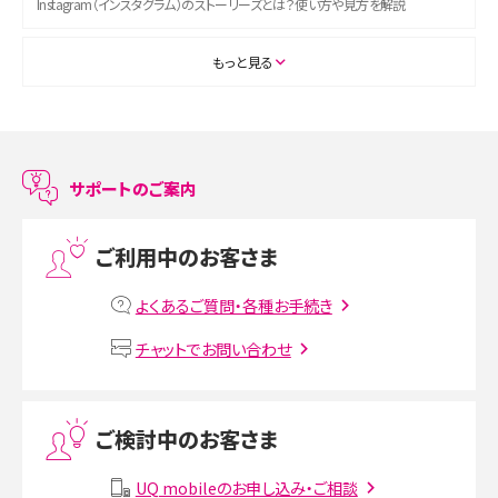
Instagram（インスタグラム）のストーリーズとは？使い方や見方を解説
ASMRとは？初心者向けの代表ジャンルや楽しみ方を解説
もっと見る
スマホのアラーム設定方法を解説！鳴らない原因と対処法、便利機能も紹介
LINEで友だちを削除する方法は？方法ごとの影響や復活・復元する方法も解説
サポートのご案内
プリペイドSIMとは？種類やメリット・デメリット、利用までの流れを解説
ご利用中のお客さま
MNOとは？MVNOやMVNEとの違いやメリット・デメリットを解説
よくあるご質問・各種お手続き
VPN接続とは？仕組みや必要性、メリット・デメリット、接続方法を解説
チャットでお問い合わせ
Threads（スレッズ）とは？主な機能や登録方法、投稿の仕方を解説
ご検討中のお客さま
Instagram（インスタグラム）でスクショするとバレる？バレるケースや撮り方も解
説
UQ mobileのお申し込み・ご相談