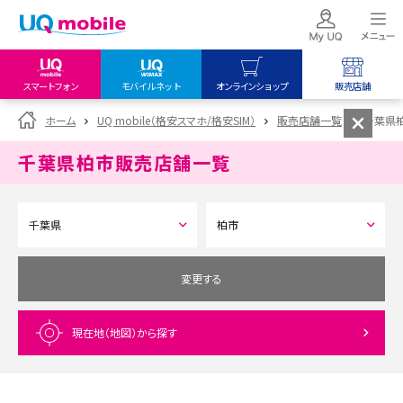
スマートフォン
モバイルネット
オンラインショップ
販売店舗
my UQ WiMAX
UQ mobile
UQ mobile
ホーム
UQ mobile（格安スマホ/格安SIM）
販売店舗一覧
千葉県
UQ WiMAX ご契約の方
オンラインショップ
販売店舗
千葉県柏市
販売店舗一覧
My UQ mobile
UQ WiMAX
UQ WiMAX
UQ mobile ご契約の方
オンラインショップ
販売店舗
UQ mobile
データチャージサイト
変更する
現在地（地図）
から探す