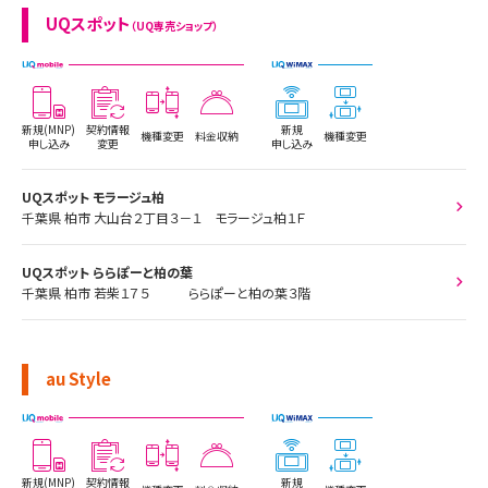
UQスポット
（UQ専売ショップ）
新規(MNP)
契約情報
新規
機種変更
料金収納
機種変更
申し込み
変更
申し込み
UQスポット モラージュ柏
千葉県 柏市 大山台２丁目３－１ モラージュ柏１Ｆ
UQスポット ららぽーと柏の葉
千葉県 柏市 若柴１７５ ららぽーと柏の葉３階
au Style
新規(MNP)
契約情報
新規