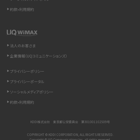
約款•利用規約
リプライ機能とは？LINE、X（旧Twitter）、Instagram、TikTokで送る方法を解説
インスタのDMの送り方は？便利機能の使い方や注意点をわかりやすく解説
Bluetooth®とは？Wi-Fiとの違いやスマホ・PCとの接続方法を解説
法人のお客さま
企業情報（UQコミュニケーションズ）
LINEで送信取り消しをする方法は？相手に知られるのか、削除との違いも紹介
プライバシーポリシー
「iPhoneを探す」の使い方と設定方法を紹介！ブラウザやアプリから探す方法を
詳しく解説
プライバシーポータル
ソーシャルメディアポリシー
Wi-Fiを快適に使うための速度はどれくらい？用途別の目安・回線ごとの平均を
紹介
約款•利用規約
LINEの着信音や通知音の設定・変更方法を解説！鳴らない場合の対処法も紹介
KDDI株式会社 東京都公安委員会 第301001102509号
着信拒否とは？設定方法やブロックした番号の確認方法を解説
COPYRIGHT © KDDI CORPORATION, ALL RIGHTS RESERVED.
Copyright © UQ Communications Inc. all rights reserved.