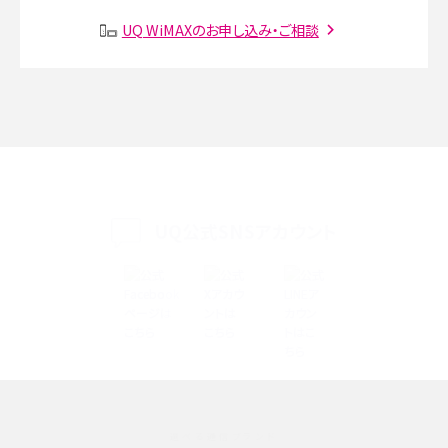
SMSとは？料金やできること、注意点や届かない時の対処法を解説
UQ WiMAXのお申し込み・ご相談
Discord（ディスコード）とは？使い方や用語の意味、便利な機能を解説
iPhone 16eとiPhone SE（第3世代）の違いは？サイズやスペックを比較して解説
iPhone 16eとiPhone 14を徹底比較！スペック・機能の違いをわかりやすく紹介
iPhone 16シリーズのモデルを比較！価格・サイズ・カメラ性能の違いを徹底解説
UQ公式SNSアカウント
iPhone 16とiPhone 15の違いは？カメラ・スペック・機能を徹底比較
iPhoneの機種変更のやり方は？事前準備・手順やデータ移行方法をわかりやす
く解説
スマホが高い理由は？購入費用を抑える方法や端末を選ぶ時の注意点を解説！
選べる通信ブランド
Androidスマホとは？特徴やメリット・デメリット、おススメ機種を紹介