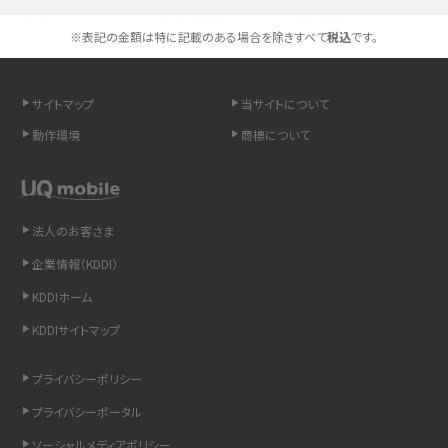
※表記の金額は特に記載のある場合を除きすべて
税込
です。
高校生にスマホ制限は必要？所持率やメリット・デメリットを詳しく紹介
スマホのネット通信速度が遅い原因は？すぐできる対処法や見直すポイントを解
サイトマップ
当サイトについて
説
動作環境
商標について
スマホや携帯端末の通信速度制限とは？回避のコツや解除のタイミング・方法
を解説
法人のお客さま
LINEの引き継ぎ方法は？対象データや事前準備・条件・注意点などを解説
企業情報（KDDI）
LINEの通知がこない時の原因と対処法9選！設定の確認手順も解説
KDDIホーム
KDDIサイトマップ
非通知設定とは？184で電話をかける方法やiPhone・Androidの設定を解説
プライバシーポリシー
iCloudの使用容量を減らす9つの方法！使用状況の確認手順も紹介
プライバシーポータル
スマホのウィジェットとは？iPhone・Androidの設定方法やおススメを紹介
ソーシャルメディアポリシー