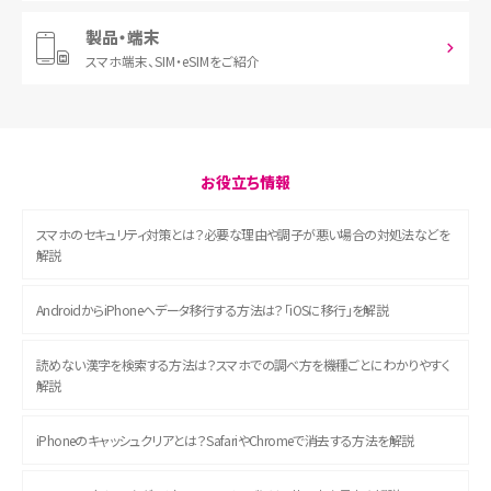
製品・端末
スマホ端末、
SIM・eSIMをご紹介
お役立ち情報
スマホのセキュリティ対策とは？必要な理由や調子が悪い場合の対処法などを
解説
AndroidからiPhoneへデータ移行する方法は？「iOSに移行」を解説
読めない漢字を検索する方法は？スマホでの調べ方を機種ごとにわかりやすく
解説
iPhoneのキャッシュクリアとは？SafariやChromeで消去する方法を解説