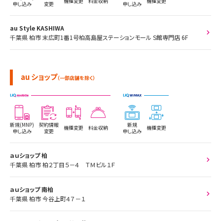
機種変更
料金収納
機種変更
申し込み
変更
申し込み
au Style KASHIWA
千葉県 柏市 末広町1番1号柏高島屋ステーションモール S館専門店 6F
au ショップ
（一部店舗を除く）
新規(MNP)
契約情報
新規
機種変更
料金収納
機種変更
申し込み
変更
申し込み
ａｕショップ 柏
千葉県 柏市 柏２丁目５－４ ＴＭビル１Ｆ
ａｕショップ 南柏
千葉県 柏市 今谷上町４７－１