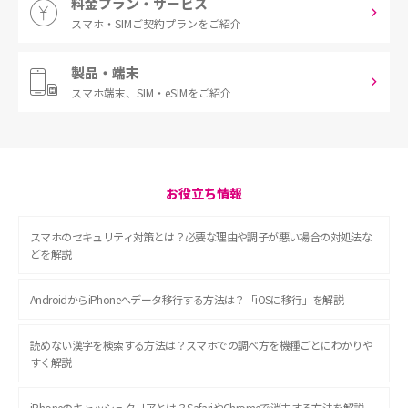
料金プラン・サービス
スマホ・SIM
ご契約プランをご紹介
製品・端末
スマホ端末、
SIM・eSIMをご紹介
お役立ち情報
スマホのセキュリティ対策とは？必要な理由や調子が悪い場合の対処法な
どを解説
AndroidからiPhoneへデータ移行する方法は？「iOSに移行」を解説
読めない漢字を検索する方法は？スマホでの調べ方を機種ごとにわかりや
すく解説
iPhoneのキャッシュクリアとは？SafariやChromeで消去する方法を解説