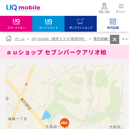
スマートフォン
モバイルネット
オンラインショップ
販売店舗
my UQ WiMAX
UQ mobile
UQ mobile
ホーム
UQ mobile（格安スマホ/格安SIM）
販売店舗一覧
ａｕ
UQ WiMAX ご契約の方
オンラインショップ
販売店舗
ａｕショップ セブンパークアリオ柏
My UQ mobile
UQ WiMAX
UQ WiMAX
UQ mobile ご契約の方
オンラインショップ
販売店舗
UQ mobile
データチャージサイト