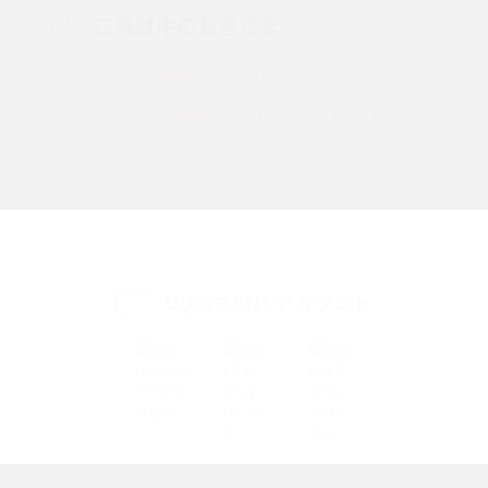
ご検討中のお客さま
Instagram（インスタグラム）でスクショするとバレる？バレるケースや撮
り方も解説
UQ mobileのお申し込み・ご相談
UQ WiMAXのお申し込み・ご相談
SMSとは？料金やできること、注意点や届かない時の対処法を解説
Discord（ディスコード）とは？使い方や用語の意味、便利な機能を解説
iPhone 16eとiPhone SE（第3世代）の違いは？サイズやスペックを比較し
て解説
UQ公式SNSアカウント
iPhone 16eとiPhone 14を徹底比較！スペック・機能の違いをわかりやすく
紹介
iPhone 16シリーズのモデルを比較！価格・サイズ・カメラ性能の違いを徹
底解説
iPhone 16とiPhone 15の違いは？カメラ・スペック・機能を徹底比較