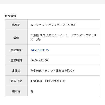
基本情報
店舗名
ａｕショップ セブンパークアリオ柏
千葉県 柏市 大島田１－６ー１ セブンパークアリオ
住所
柏 2階
電話番号
04-7190-3505
営業時間
10:00～21:00
定休日
年中無休（テナント休業日を除く）
最寄り駅
JR常磐線 柏駅／我孫子駅
駐車場
有