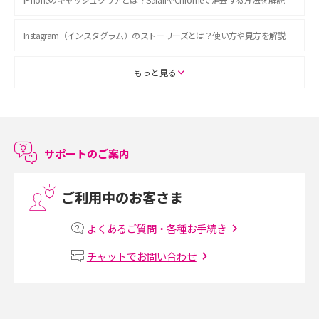
Instagram（インスタグラム）のストーリーズとは？使い方や見方を解説
ASMRとは？初心者向けの代表ジャンルや楽しみ方を解説
もっと見る
スマホのアラーム設定方法を解説！鳴らない原因と対処法、便利機能も紹
介
サポートのご案内
LINEで友だちを削除する方法は？方法ごとの影響や復活・復元する方法も
解説
ご利用中のお客さま
プリペイドSIMとは？種類やメリット・デメリット、利用までの流れを解説
よくあるご質問・各種お手続き
MNOとは？MVNOやMVNEとの違いやメリット・デメリットを解説
チャットでお問い合わせ
VPN接続とは？仕組みや必要性、メリット・デメリット、接続方法を解説
Threads（スレッズ）とは？主な機能や登録方法、投稿の仕方を解説