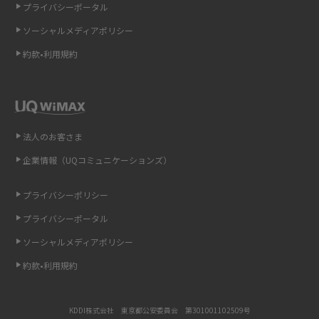
プライバシーポータル
ソーシャルメディアポリシー
非通知設定とは？184で電話をかける方法やiPhone・Androidの設定を解説
約款•利用規約
iCloudの使用容量を減らす9つの方法！使用状況の確認手順も紹介
スマホのウィジェットとは？iPhone・Androidの設定方法やおススメを紹
介
法人のお客さま
リプライ機能とは？LINE、X（旧Twitter）、Instagram、TikTokで送る方法
企業情報（UQコミュニケーションズ）
を解説
プライバシーポリシー
インスタのDMの送り方は？便利機能の使い方や注意点をわかりやすく解説
プライバシーポータル
Bluetooth®とは？Wi-Fiとの違いやスマホ・PCとの接続方法を解説
ソーシャルメディアポリシー
約款•利用規約
LINEで送信取り消しをする方法は？相手に知られるのか、削除との違いも
紹介
KDDI株式会社 東京都公安委員会 第301001102509号