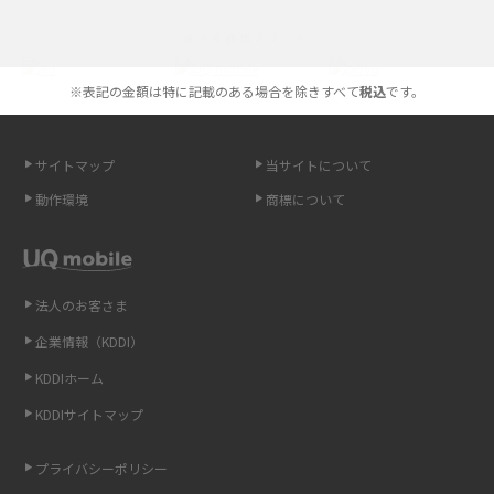
iPhoneの機種変更のやり方は？事前準備・手順やデータ移行方法をわかり
選べる通信ブランド
やすく解説
※表記の金額は特に記載のある場合を除きすべて
税込
です。
スマホが高い理由は？購入費用を抑える方法や端末を選ぶ時の注意点を解
説！
サイトマップ
当サイトについて
Androidスマホとは？特徴やメリット・デメリット、おススメ機種を紹介
動作環境
商標について
高校生にスマホ制限は必要？所持率やメリット・デメリットを詳しく紹介
スマホのネット通信速度が遅い原因は？すぐできる対処法や見直すポイン
トを解説
法人のお客さま
企業情報（KDDI）
スマホや携帯端末の通信速度制限とは？回避のコツや解除のタイミング・
KDDIホーム
方法を解説
KDDIサイトマップ
LINEの引き継ぎ方法は？対象データや事前準備・条件・注意点などを解説
プライバシーポリシー
LINEの通知がこない時の原因と対処法9選！設定の確認手順も解説