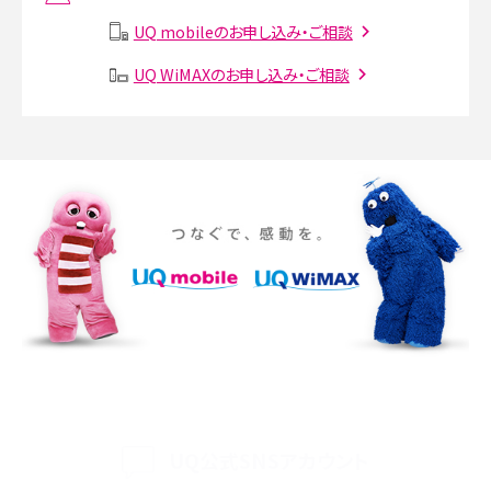
説
UQ mobileのお申し込み・ご相談
SMSとは？料金やできること、注意点や届かない時の対処法を解説
UQ WiMAXのお申し込み・ご相談
Discord（ディスコード）とは？使い方や用語の意味、便利な機能を解説
iPhone 16eとiPhone SE（第3世代）の違いは？サイズやスペックを比較して解説
iPhone 16eとiPhone 14を徹底比較！スペック・機能の違いをわかりやすく紹介
iPhone 16シリーズのモデルを比較！価格・サイズ・カメラ性能の違いを徹底解説
iPhone 16とiPhone 15の違いは？カメラ・スペック・機能を徹底比較
iPhoneの機種変更のやり方は？事前準備・手順やデータ移行方法をわかりやす
く解説
UQ公式SNSアカウント
スマホが高い理由は？購入費用を抑える方法や端末を選ぶ時の注意点を解説！