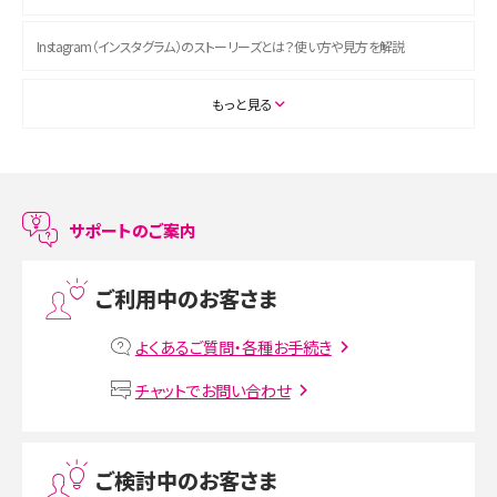
Instagram（インスタグラム）のストーリーズとは？使い方や見方を解説
ASMRとは？初心者向けの代表ジャンルや楽しみ方を解説
もっと見る
スマホのアラーム設定方法を解説！鳴らない原因と対処法、便利機能も紹介
LINEで友だちを削除する方法は？方法ごとの影響や復活・復元する方法も解説
サポートのご案内
プリペイドSIMとは？種類やメリット・デメリット、利用までの流れを解説
ご利用中のお客さま
MNOとは？MVNOやMVNEとの違いやメリット・デメリットを解説
よくあるご質問・各種お手続き
VPN接続とは？仕組みや必要性、メリット・デメリット、接続方法を解説
チャットでお問い合わせ
Threads（スレッズ）とは？主な機能や登録方法、投稿の仕方を解説
ご検討中のお客さま
Instagram（インスタグラム）でスクショするとバレる？バレるケースや撮り方も解