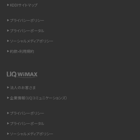
KDDIサイトマップ
スマホのウィジェットとは？iPhone・Androidの設定方法やおススメを紹介
プライバシーポリシー
リプライ機能とは？LINE、X（旧Twitter）、Instagram、TikTokで送る方法を解説
プライバシーポータル
インスタのDMの送り方は？便利機能の使い方や注意点をわかりやすく解説
ソーシャルメディアポリシー
約款•利用規約
Bluetooth®とは？Wi-Fiとの違いやスマホ・PCとの接続方法を解説
LINEで送信取り消しをする方法は？相手に知られるのか、削除との違いも紹介
「iPhoneを探す」の使い方と設定方法を紹介！ブラウザやアプリから探す方法を
法人のお客さま
詳しく解説
企業情報（UQコミュニケーションズ）
Wi-Fiを快適に使うための速度はどれくらい？用途別の目安・回線ごとの平均を
プライバシーポリシー
紹介
プライバシーポータル
LINEの着信音や通知音の設定・変更方法を解説！鳴らない場合の対処法も紹介
ソーシャルメディアポリシー