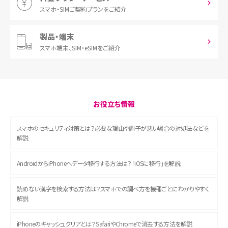
スマホ・SIM
ご契約プランをご紹介
製品・端末
スマホ端末、
SIM・eSIMをご紹介
お役立ち情報
スマホのセキュリティ対策とは？必要な理由や調子が悪い場合の対処法などを
解説
AndroidからiPhoneへデータ移行する方法は？「iOSに移行」を解説
読めない漢字を検索する方法は？スマホでの調べ方を機種ごとにわかりやすく
解説
iPhoneのキャッシュクリアとは？SafariやChromeで消去する方法を解説