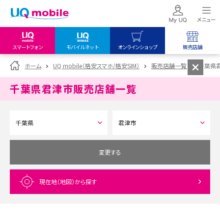
スマートフォン
モバイルネット
オンラインショップ
販売店舗
my UQ WiMAX
UQ mobile
UQ mobile
ホーム
UQ mobile（格安スマホ/格安SIM）
販売店舗一覧
千葉県
UQ WiMAX ご契約の方
オンラインショップ
販売店舗
千葉県君津市
販売店舗一覧
My UQ mobile
UQ WiMAX
UQ WiMAX
UQ mobile ご契約の方
オンラインショップ
販売店舗
UQ mobile
データチャージサイト
変更する
現在地（地図）
から探す