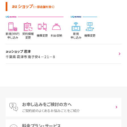
au ショップ
（一部店舗を除く）
新規(MNP)
契約情報
新規
機種変更
料金収納
機種変更
申し込み
変更
申し込み
ａｕショップ 君津
千葉県 君津市 南子安４－２１－８
お申し込みをご検討の方へ
ご契約前の
よくあるお悩みごとをご紹介
料金プラン・サービス