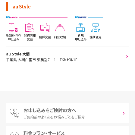
au Style
新規(MNP)
契約情報
新規
機種変更
料金収納
機種変更
申し込み
変更
申し込み
au Style 大網
千葉県 大網白里市 東駒込7－１ TKMビル1F
お申し込みをご検討の方へ
ご契約前の
よくあるお悩みごとをご紹介
料金プラン・サービス