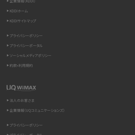
企業情報（KDDI）
スマホのウィジェットとは？iPhone・Androidの設定方法やおススメを紹介
KDDIホーム
KDDIサイトマップ
リプライ機能とは？LINE、X（旧Twitter）、Instagram、TikTokで送る方法を解説
プライバシーポリシー
インスタのDMの送り方は？便利機能の使い方や注意点をわかりやすく解説
プライバシーポータル
Bluetooth®とは？Wi-Fiとの違いやスマホ・PCとの接続方法を解説
ソーシャルメディアポリシー
約款•利用規約
LINEで送信取り消しをする方法は？相手に知られるのか、削除との違いも紹介
「iPhoneを探す」の使い方と設定方法を紹介！ブラウザやアプリから探す方法を
詳しく解説
法人のお客さま
Wi-Fiを快適に使うための速度はどれくらい？用途別の目安・回線ごとの平均を
紹介
企業情報（UQコミュニケーションズ）
LINEの着信音や通知音の設定・変更方法を解説！鳴らない場合の対処法も紹介
プライバシーポリシー
プライバシーポータル