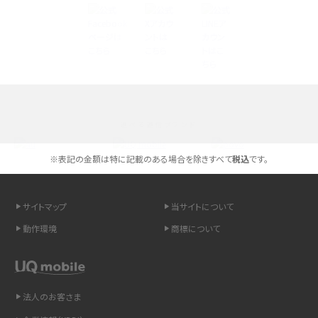
Androidスマホとは？特徴やメリット・デメリット、おススメ機種を紹介
高校生にスマホ制限は必要？所持率やメリット・デメリットを詳しく紹介
スマホのネット通信速度が遅い原因は？すぐできる対処法や見直すポイントを解
説
選べる通信ブランド
スマホや携帯端末の通信速度制限とは？回避のコツや解除のタイミング・方法
を解説
※表記の金額は特に記載のある場合を除きすべて
税込
です。
LINEの引き継ぎ方法は？対象データや事前準備・条件・注意点などを解説
サイトマップ
当サイトについて
LINEの通知がこない時の原因と対処法9選！設定の確認手順も解説
動作環境
商標について
非通知設定とは？184で電話をかける方法やiPhone・Androidの設定を解説
法人のお客さま
iCloudの使用容量を減らす9つの方法！使用状況の確認手順も紹介