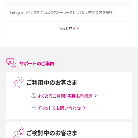
Instagram（インスタグラム）のストーリーズとは？使い方や見方を解説
ASMRとは？初心者向けの代表ジャンルや楽しみ方を解説
もっと見る
スマホのアラーム設定方法を解説！鳴らない原因と対処法、便利機能も紹介
LINEで友だちを削除する方法は？方法ごとの影響や復活・復元する方法も解説
サポートのご案内
プリペイドSIMとは？種類やメリット・デメリット、利用までの流れを解説
ご利用中のお客さま
MNOとは？MVNOやMVNEとの違いやメリット・デメリットを解説
よくあるご質問・各種お手続き
VPN接続とは？仕組みや必要性、メリット・デメリット、接続方法を解説
チャットでお問い合わせ
Threads（スレッズ）とは？主な機能や登録方法、投稿の仕方を解説
ご検討中のお客さま
Instagram（インスタグラム）でスクショするとバレる？バレるケースや撮り方も解