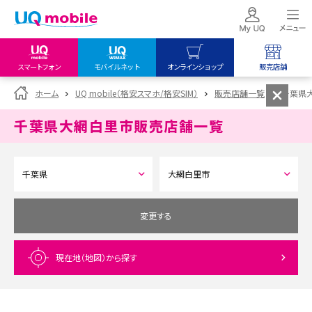
スマートフォン
モバイルネット
オンラインショップ
販売店舗
my UQ WiMAX
UQ mobile
UQ mobile
ホーム
UQ mobile（格安スマホ/格安SIM）
販売店舗一覧
千葉県
UQ WiMAX ご契約の方
オンラインショップ
販売店舗
千葉県大網白里市
販売店舗一覧
My UQ mobile
UQ WiMAX
UQ WiMAX
UQ mobile ご契約の方
オンラインショップ
販売店舗
UQ mobile
データチャージサイト
変更する
現在地（地図）
から探す