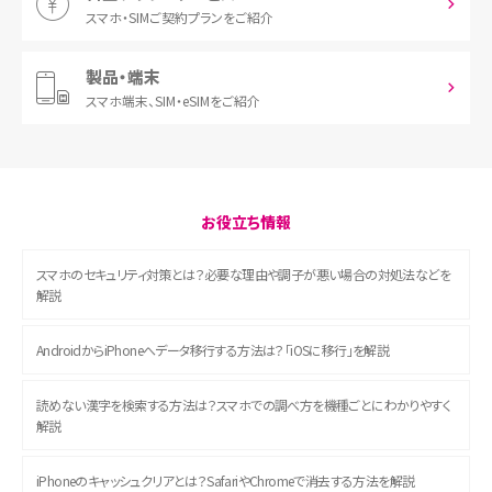
スマホ・SIM
ご契約プランをご紹介
製品・端末
スマホ端末、
SIM・eSIMをご紹介
お役立ち情報
スマホのセキュリティ対策とは？必要な理由や調子が悪い場合の対処法などを
解説
AndroidからiPhoneへデータ移行する方法は？「iOSに移行」を解説
読めない漢字を検索する方法は？スマホでの調べ方を機種ごとにわかりやすく
解説
iPhoneのキャッシュクリアとは？SafariやChromeで消去する方法を解説