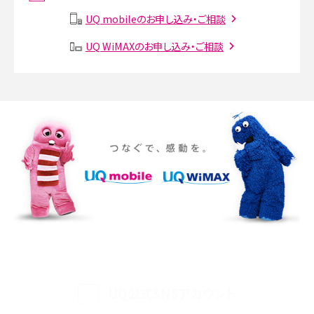
説
UQ mobileのお申し込み・ご相談
SMSとは？料金やできること、注意点や届かない時の対処法を解説
UQ WiMAXのお申し込み・ご相談
Discord（ディスコード）とは？使い方や用語の意味、便利な機能を解説
iPhone 16eとiPhone SE（第3世代）の違いは？サイズやスペックを比較して解説
iPhone 16eとiPhone 14を徹底比較！スペック・機能の違いをわかりやすく紹介
iPhone 16シリーズのモデルを比較！価格・サイズ・カメラ性能の違いを徹底解説
iPhone 16とiPhone 15の違いは？カメラ・スペック・機能を徹底比較
iPhoneの機種変更のやり方は？事前準備・手順やデータ移行方法をわかりやす
く解説
UQ公式SNSアカウント
スマホが高い理由は？購入費用を抑える方法や端末を選ぶ時の注意点を解説！