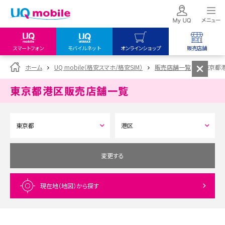
スマートフォン
モバイルネット
オンラインショップ
販売店舗
my UQ WiMAX
UQ mobile
UQ mobile
ホーム
UQ mobile（格安スマホ/格安SIM）
販売店舗一覧
東京都
UQ WiMAX ご契約の方
オンラインショップ
販売店舗
東京都港区
販売店舗一覧
My UQ mobile
UQ WiMAX
UQ WiMAX
UQ mobile ご契約の方
オンラインショップ
販売店舗
UQ mobile
データチャージサイト
変更する
現在地（地図）
から探す