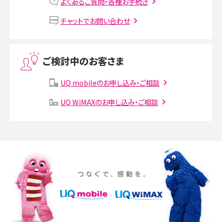
よくあるご質問・各種お手続き
VPN接続とは？仕組みや必要性、メリット・デメリット、接続方法を解説
チャットでお問い合わせ
Threads（スレッズ）とは？主な機能や登録方法、投稿の仕方を解説
ご検討中のお客さま
Instagram（インスタグラム）でスクショするとバレる？バレるケースや撮り方も解
説
UQ mobileのお申し込み・ご相談
SMSとは？料金やできること、注意点や届かない時の対処法を解説
UQ WiMAXのお申し込み・ご相談
Discord（ディスコード）とは？使い方や用語の意味、便利な機能を解説
iPhone 16eとiPhone SE（第3世代）の違いは？サイズやスペックを比較して解説
iPhone 16eとiPhone 14を徹底比較！スペック・機能の違いをわかりやすく紹介
iPhone 16シリーズのモデルを比較！価格・サイズ・カメラ性能の違いを徹底解説