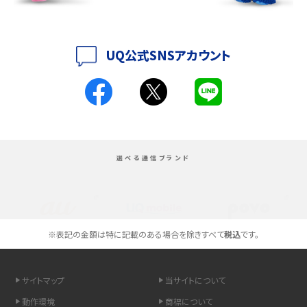
iPhone 16とiPhone 15の違いは？カメラ・スペック・機能を徹底比較
iPhoneの機種変更のやり方は？事前準備・手順やデータ移行方法をわかりやす
く解説
UQ公式SNSアカウント
スマホが高い理由は？購入費用を抑える方法や端末を選ぶ時の注意点を解説！
Androidスマホとは？特徴やメリット・デメリット、おススメ機種を紹介
高校生にスマホ制限は必要？所持率やメリット・デメリットを詳しく紹介
選べる通信ブランド
スマホのネット通信速度が遅い原因は？すぐできる対処法や見直すポイントを解
説
スマホや携帯端末の通信速度制限とは？回避のコツや解除のタイミング・方法
※表記の金額は特に記載のある場合を除きすべて
税込
です。
を解説
サイトマップ
当サイトについて
LINEの引き継ぎ方法は？対象データや事前準備・条件・注意点などを解説
動作環境
商標について