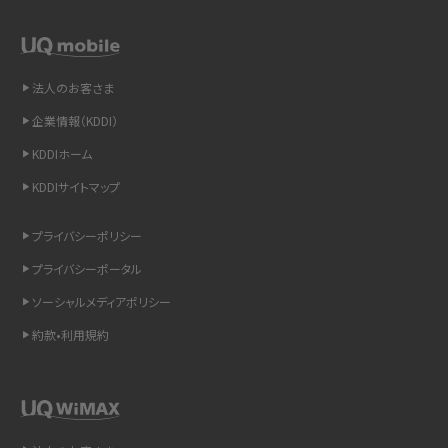
LINEの通知がこない時の原因と対処法9選！設定の確認手順も解説
非通知設定とは？184で電話をかける方法やiPhone・Androidの設定を解説
法人のお客さま
iCloudの使用容量を減らす9つの方法！使用状況の確認手順も紹介
企業情報（KDDI）
KDDIホーム
スマホのウィジェットとは？iPhone・Androidの設定方法やおススメを紹介
KDDIサイトマップ
リプライ機能とは？LINE、X（旧Twitter）、Instagram、TikTokで送る方法を解説
プライバシーポリシー
インスタのDMの送り方は？便利機能の使い方や注意点をわかりやすく解説
プライバシーポータル
ソーシャルメディアポリシー
Bluetooth®とは？Wi-Fiとの違いやスマホ・PCとの接続方法を解説
約款•利用規約
LINEで送信取り消しをする方法は？相手に知られるのか、削除との違いも紹介
「iPhoneを探す」の使い方と設定方法を紹介！ブラウザやアプリから探す方法を
詳しく解説