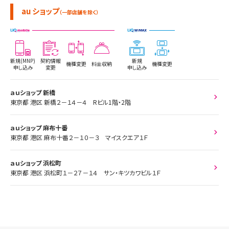
au ショップ
（一部店舗を除く）
新規(MNP)
契約情報
新規
機種変更
料金収納
機種変更
申し込み
変更
申し込み
ａｕショップ 新橋
東京都 港区 新橋２－１４－４ Rビル1階・2階
ａｕショップ 麻布十番
東京都 港区 麻布十番２－１０－３ マイスクエア１Ｆ
ａｕショップ 浜松町
東京都 港区 浜松町１－２７－１４ サン・キツカワビル１Ｆ