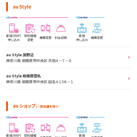
au Style
新規(MNP)
契約情報
新規
機種変更
料金収納
機種変更
申し込み
変更
申し込み
au Style 淵野辺
神奈川県 相模原市中央区 共和４－７－８
au Style 相模原田名
神奈川県 相模原市中央区 田名４１５６－１
au ショップ
（一部店舗を除く）
新規(MNP)
契約情報
新規