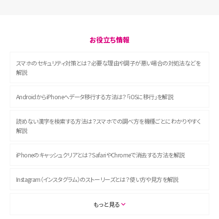
お役立ち情報
スマホのセキュリティ対策とは？必要な理由や調子が悪い場合の対処法などを
解説
AndroidからiPhoneへデータ移行する方法は？「iOSに移行」を解説
読めない漢字を検索する方法は？スマホでの調べ方を機種ごとにわかりやすく
解説
iPhoneのキャッシュクリアとは？SafariやChromeで消去する方法を解説
Instagram（インスタグラム）のストーリーズとは？使い方や見方を解説
ASMRとは？初心者向けの代表ジャンルや楽しみ方を解説
もっと見る