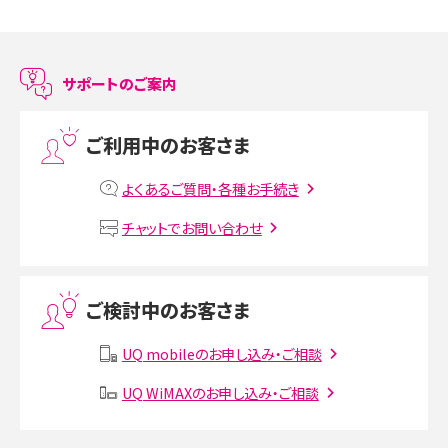
スマホのアラーム設定方法を解説！鳴らない原因と対処法、便利機能も紹介
LINEで友だちを削除する方法は？方法ごとの影響や復活・復元する方法も解説
サポートのご案内
プリペイドSIMとは？種類やメリット・デメリット、利用までの流れを解説
ご利用中のお客さま
MNOとは？MVNOやMVNEとの違いやメリット・デメリットを解説
よくあるご質問・各種お手続き
VPN接続とは？仕組みや必要性、メリット・デメリット、接続方法を解説
チャットでお問い合わせ
Threads（スレッズ）とは？主な機能や登録方法、投稿の仕方を解説
ご検討中のお客さま
Instagram（インスタグラム）でスクショするとバレる？バレるケースや撮り方も解
説
UQ mobileのお申し込み・ご相談
SMSとは？料金やできること、注意点や届かない時の対処法を解説
UQ WiMAXのお申し込み・ご相談
Discord（ディスコード）とは？使い方や用語の意味、便利な機能を解説