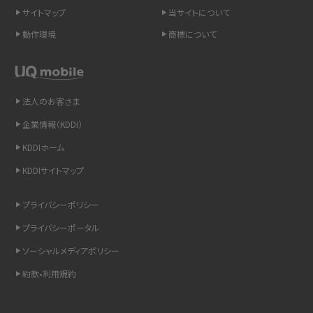
スマホのネット通信速度が遅い原因は？すぐできる対処法や見直すポイントを解
サイトマップ
当サイトについて
説
動作環境
商標について
スマホや携帯端末の通信速度制限とは？回避のコツや解除のタイミング・方法
を解説
法人のお客さま
LINEの引き継ぎ方法は？対象データや事前準備・条件・注意点などを解説
企業情報（KDDI）
LINEの通知がこない時の原因と対処法9選！設定の確認手順も解説
KDDIホーム
KDDIサイトマップ
非通知設定とは？184で電話をかける方法やiPhone・Androidの設定を解説
プライバシーポリシー
iCloudの使用容量を減らす9つの方法！使用状況の確認手順も紹介
プライバシーポータル
スマホのウィジェットとは？iPhone・Androidの設定方法やおススメを紹介
ソーシャルメディアポリシー
約款•利用規約
リプライ機能とは？LINE、X（旧Twitter）、Instagram、TikTokで送る方法を解説