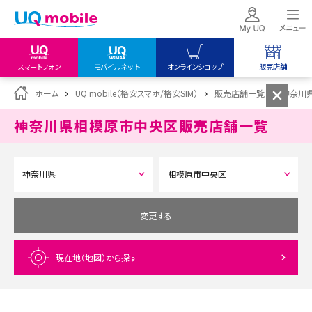
スマートフォン
モバイルネット
オンラインショップ
販売店舗
my UQ WiMAX
UQ mobile
UQ mobile
ホーム
UQ mobile（格安スマホ/格安SIM）
販売店舗一覧
神奈川
UQ WiMAX ご契約の方
オンラインショップ
販売店舗
神奈川県相模原市中央区
販売店舗一覧
My UQ mobile
UQ WiMAX
UQ WiMAX
UQ mobile ご契約の方
オンラインショップ
販売店舗
UQ mobile
データチャージサイト
変更する
現在地（地図）
から探す