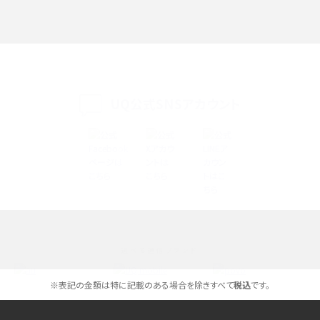
iPhone 16eとiPhone SE（第3世代）の違いは？サイズやスペックを比較して解説
iPhone 16eとiPhone 14を徹底比較！スペック・機能の違いをわかりやすく紹介
iPhone 16シリーズのモデルを比較！価格・サイズ・カメラ性能の違いを徹底解説
UQ公式SNSアカウント
iPhone 16とiPhone 15の違いは？カメラ・スペック・機能を徹底比較
iPhoneの機種変更のやり方は？事前準備・手順やデータ移行方法をわかりやす
く解説
スマホが高い理由は？購入費用を抑える方法や端末を選ぶ時の注意点を解説！
選べる通信ブランド
Androidスマホとは？特徴やメリット・デメリット、おススメ機種を紹介
※表記の金額は特に記載のある場合を除きすべて
税込
です。
高校生にスマホ制限は必要？所持率やメリット・デメリットを詳しく紹介