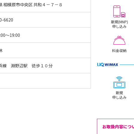
県 相模原市中央区 共和４－７－８
0-6620
新規(MNP)
申し込み
:00～19:00
休
料金収納
浜線 淵野辺駅 徒歩１０分
新規
申し込み
お取扱内容につ