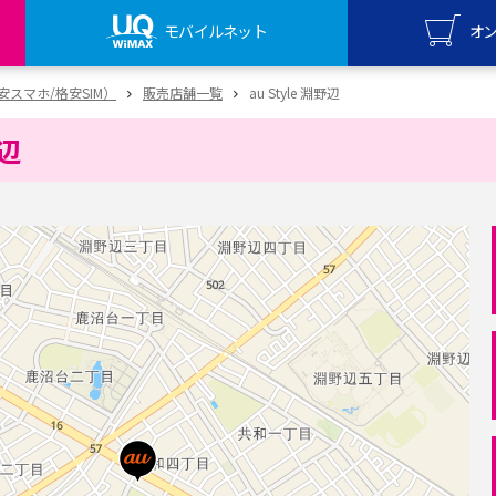
モバイルネット
オ
UQ mo
（格安スマホ/格安SIM）
販売店舗一覧
au Style 淵野辺
オンライ
野辺
UQ Wi
オンライ