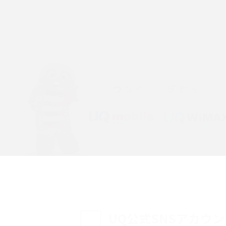
「iPhoneを探す」の使い方と設定方法を紹
る方法は？相手に知ら
介！ブラウザやアプリから探す方法を詳しく
紹介
説
設定・変更方法を解
着信拒否とは？設定方法やブロックした番号
も紹介
確認方法を解説
ップ設定方法や空き容量
ASMRとは？意味や動画の種類、楽しみ方を紹
介
介
の特典は？料金プランやメ
スマホの位置情報機能とは？有効にした場合
法を解説
メリットや注意点などを解説
ク方法・解除に向け
インスタグラムとは？登録や投稿の方法、基
UQ公式SNSアカウ
機能をわかりやすく解説