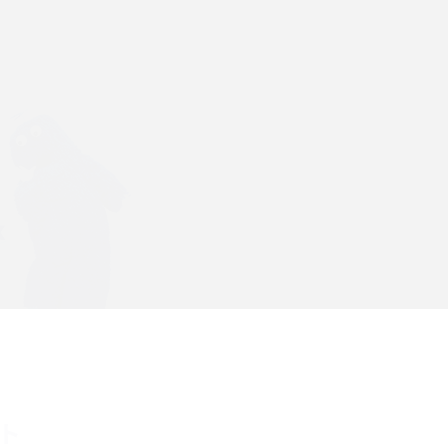
Wi-Fiを快適に使うための速度はどれくらい？
解
用途別の目安・回線ごとの平均を紹介
の
LINEでブロックされているか確認する方法は？
手順や注意点を解説
メンションとは？LINE・X・Instagram・
Facebook・TikTokでのやり方を解説
インスタグラムのアカウント削除方法は？利用
の
解除との違いやバックアップの取り方などを解
説
本
スマホのバッテリー交換目安は？状態の確認方
ント
法や劣化の原因、交換にかかる費用も解説