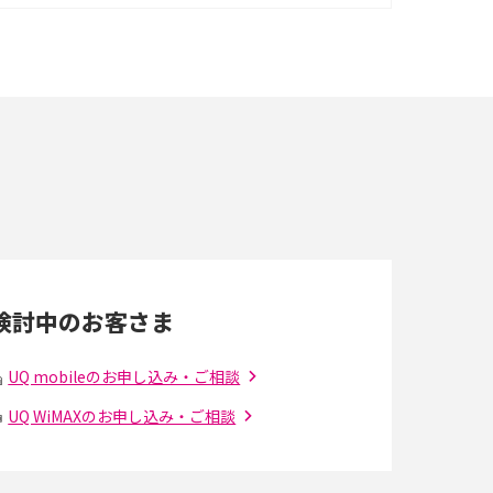
イズ・カメラ性能の違いを徹底解説
スマホが高い理由は？購入費用を抑える方法や
端末を選ぶ時の注意点を解説！
スマホのネット通信速度が遅い原因は？すぐで
きる対処法や見直すポイントを解説
LINEの通知がこない時の原因と対処法9選！設
定の確認手順も解説
検討中のお客さま
スマホのウィジェットとは？iPhone・Android
の設定方法やおススメを紹介
UQ mobileのお申し込み・ご相談
UQ WiMAXのお申し込み・ご相談
Bluetooth®とは？Wi-Fiとの違いやスマホ・PC
との接続方法を解説