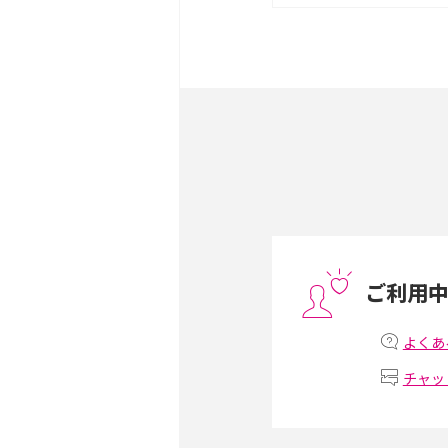
は？サイズやスペックを比
iPhone 16とiPhone 
ック・機能を徹底比較
Androidスマホとは？特
ット、おススメ機種を紹介
スマホや携帯端末の通信速
コツや解除のタイミング・
ご利用
非通知設定とは？184で
iPhone・Androidの設定
よくあ
チャッ
リプライ機能とは？LINE、X
Instagram、TikTokで