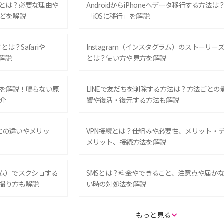
とは？必要な理由や
AndroidからiPhoneへデータ移行する方法は
どを解説
「iOSに移行」を解説
は？Safariや
Instagram（インスタグラム）のストーリー
解説
とは？使い方や見方を解説
を解説！鳴らない原
LINEで友だちを削除する方法は？方法ごとの
介
響や復活・復元する方法も解説
Eとの違いやメリッ
VPN接続とは？仕組みや必要性、メリット・
メリット、接続方法を解説
グラム）でスクショする
SMSとは？料金やできること、注意点や届か
撮り方も解説
い時の対処法を解説
SE（第3世代）の違い
iPhone 16eとiPhone 14を徹底比較！スペッ
もっと見る