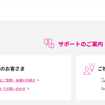
較して解説
ク・機能の違いをわかりやすく紹介
15の違いは？カメラ・スペ
iPhoneの機種変更のやり方は？事前準備・手
順やデータ移行方法をわかりやすく解説
徴やメリット・デメリ
高校生にスマホ制限は必要？所持率やメリッ
ト・デメリットを詳しく紹介
サポートのご案内
度制限とは？回避の
LINEの引き継ぎ方法は？対象データや事前準
方法を解説
備・条件・注意点などを解説
中のお客さま
ご
電話をかける方法や
iCloudの使用容量を減らす9つの方法！使用状
を解説
況の確認手順も紹介
るご質問・各種お手続き
トでお問い合わせ
（旧Twitter）、
インスタのDMの送り方は？便利機能の使い方
送る方法を解説
や注意点をわかりやすく解説