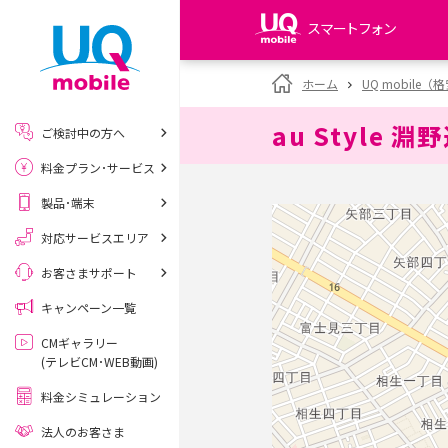
スマートフォン
my UQ WiMAX
ホーム
UQ mobile
UQ WiMAX ご契約の方
au Style 淵
ご検討中の方へ
My UQ mobile
料金プラン･サービス
UQ mobile ご契約の方
製品･端末
UQ mobile
データチャージサイト
対応サービスエリア
お客さまサポート
キャンペーン一覧
CMギャラリー
(テレビCM･WEB動画)
料金シミュレーション
法人のお客さま