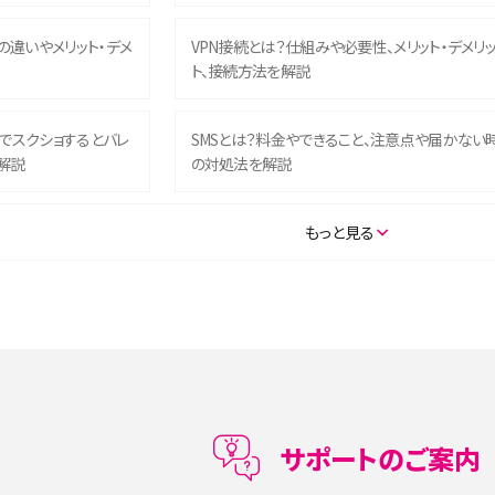
との違いやメリット・デメ
VPN接続とは？仕組みや必要性、メリット・デメリ
ト、接続方法を解説
ム）でスクショするとバレ
SMSとは？料金やできること、注意点や届かない
解説
の対処法を解説
SE（第3世代）の違いは？サ
iPhone 16eとiPhone 14を徹底比較！スペック・
もっと見る
説
能の違いをわかりやすく紹介
5の違いは？カメラ・スペッ
iPhoneの機種変更のやり方は？事前準備・手順
データ移行方法をわかりやすく解説
メリット・デメリット、お
高校生にスマホ制限は必要？所持率やメリット・
メリットを詳しく紹介
サポートのご案内