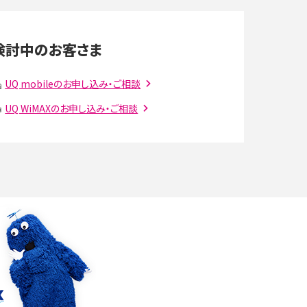
LINEの通知がこない時の原因と対処法9選！設定
の確認手順も解説
検討中のお客さま
スマホのウィジェットとは？iPhone・Androidの設
定方法やおススメを紹介
UQ mobileのお申し込み・ご相談
UQ WiMAXのお申し込み・ご相談
注
Bluetooth®とは？Wi-Fiとの違いやスマホ・PCとの
接続方法を解説
ラ
Wi-Fiを快適に使うための速度はどれくらい？用途
別の目安・回線ごとの平均を紹介
確
LINEでブロックされているか確認する方法は？手
順や注意点を解説
メンションとは？LINE・X・Instagram・Facebook・