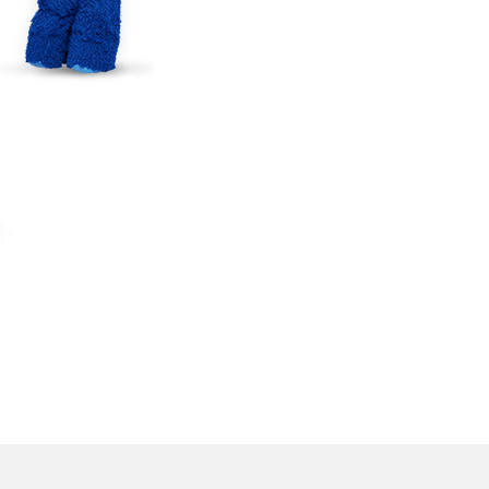
TikTokでのやり方を解説
メ
インスタグラムのアカウント削除方法は？利用解除
との違いやバックアップの取り方などを解説
能
スマホのバッテリー交換目安は？状態の確認方法
や劣化の原因、交換にかかる費用も解説
ト
？
iPhoneからAndroidへ乗り換えるメリット・デメリ
ットは？データ移行方法も紹介
デ
Bluetoothがつながらない？原因や対処法、注意
点を紹介
法
ネットワーク利用制限とは？確認方法と「○△×」
の意味を解説