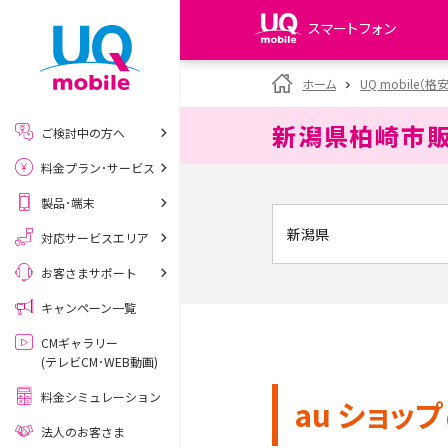
スマートフォン
my UQ WiMAX
ホーム
UQ mobile（格
UQ WiMAX ご契約の方
新潟県柏崎市
ご検討中の方へ
My UQ mobile
料金プラン･サービス
UQ mobile ご契約の方
製品･端末
UQ mobile
データチャージサイト
対応サービスエリア
お客さまサポート
キャンペーン一覧
CMギャラリー
(テレビCM･WEB動画)
料金シミュレーション
au ショップ
法人のお客さま