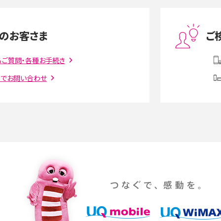
度制限とは？回避のコ
LINEの引き継ぎ方法は？対象データや事前準備・
を解説
条件・注意点などを解説
のお客さま
ご
話をかける方法や
iCloudの使用容量を減らす9つの方法！使用状況
解説
の確認手順も紹介
るご質問・各種お手続き
トでお問い合わせ
witter）、
インスタのDMの送り方は？便利機能の使い方や
送る方法を解説
意点をわかりやすく解説
る方法は？相手に知られ
「iPhoneを探す」の使い方と設定方法を紹介！ブ
ウザやアプリから探す方法を詳しく解説
設定・変更方法を解説！
着信拒否とは？設定方法やブロックした番号の
介
認方法を解説
プ設定方法や空き容量が
ASMRとは？意味や動画の種類、楽しみ方を紹介