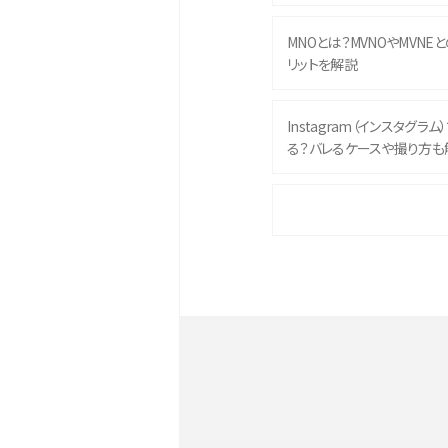
MNOとは？MVNOやMVNE
リットを解説
Instagram（インスタグラ
る？バレるケースや撮り方も
iPhone 16eとiPhone 
イズやスペックを比較して解
iPhone 16とiPhone 1
ク・機能を徹底比較
Androidスマホとは？特徴や
ススメ機種を紹介