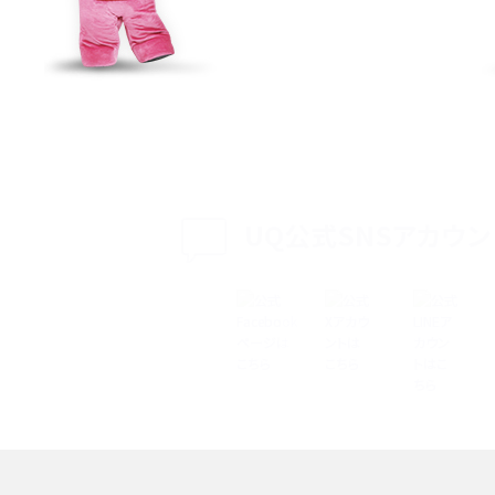
特典は？料金プランやメリッ
スマホの位置情報機能とは？有効にした場合の
説
リットや注意点などを解説
方法・解除に向けた工
インスタグラムとは？登録や投稿の方法、基本機
をわかりやすく解説
UQ公式SNSアカウン
メリットやAndroid
パケット通信料とは？どのようなサービスがある
3Gサービスの終了についても解説
できない理由は？対処法
バックグラウンド通信とは？オンにするメリットや
く解説
メリット、オフにする方法を解説
 proを比較！サイズやカメ
iPhoneのバッテリー交換の目安は？交換する方
や費用なども解説