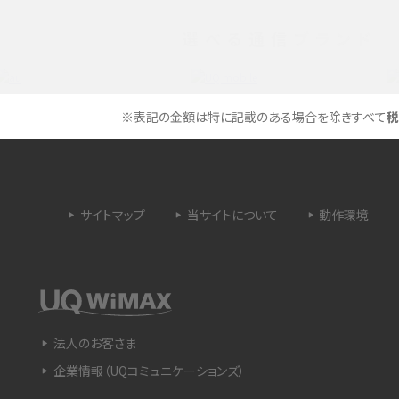
選べる通信ブランド
タイムラプスとは？撮影するメリットやおススメの
は？特徴や作り方を解説
シーン、コツなどをわかりやすく解説
ラゴン）とは？性能の確認
画面ミラーリングとは？接続の種類や方法、つな
※表記の金額は特に記載のある場合を除きすべて
税
らない場合の原因を解説
設定方法や練習のポイ
サブスクとは？言葉の意味やメリット、デメリットの
ほか、サービスの例を解説
サイトマップ
当サイトについて
動作環境
？キャリア版との違いや購
iPhoneが充電できない時はどうすればよい？6つ
の原因と対処法
や種類、メリットなど
Google Pixel 6aってどんなスマホ？特徴やほか
法人のお客さま
スマホとの比較などをわかりやすく解説
企業情報（UQコミュニケーションズ）