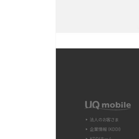
YouTubeショート動画と
Snapdragon（スナップド
方法やおススメ機種を紹介
フリック入力とは？使い方・
ントをわかりやすく解説
SIMフリーのiPhoneとは
入できる場所を解説
電子マネーとは？支払い方法
法人のお客さま
をわかりやすく解説
企業情報（KDDI）
KDDIホーム