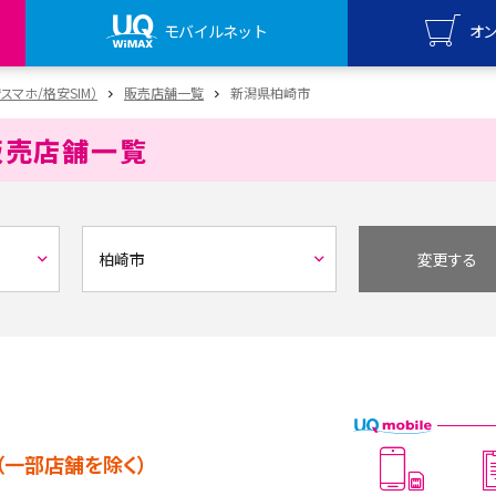
モバイルネット
オ
UQ mo
安スマホ/格安SIM）
販売店舗一覧
新潟県柏崎市
オンライ
販売店舗一覧
UQ Wi
オンライ
変更する
（一部店舗を除く）