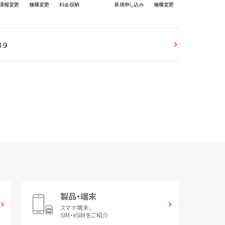
情報
変更
機種変更
料金収納
新規
申し込み
機種変更
３９
製品・端末
スマホ端末、
SIM・eSIMをご紹介