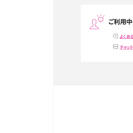
スマホや携帯端末の通信速
ツや解除のタイミング・方法
ご利用中
非通知設定とは？184で電
iPhone・Androidの設定を
よくあ
チャッ
リプライ機能とは？LINE、X（旧T
Instagram、TikTokで
LINEで送信取り消しをす
るのか、削除との違いも紹介
LINEの着信音や通知音の
鳴らない場合の対処法も紹
iCloudとは？バックアッ