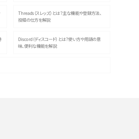
ッ
Threads（スレッズ）とは？主な機能や登録方法、
投稿の仕方を解説
時
Discord（ディスコード）とは？使い方や用語の意
味、便利な機能を解説
機
iPhone 16シリーズのモデルを比較！価格・サイズ・
カメラ性能の違いを徹底解説
や
スマホが高い理由は？購入費用を抑える方法や端
末を選ぶ時の注意点を解説！
デ
スマホのネット通信速度が遅い原因は？すぐできる
対処法や見直すポイントを解説