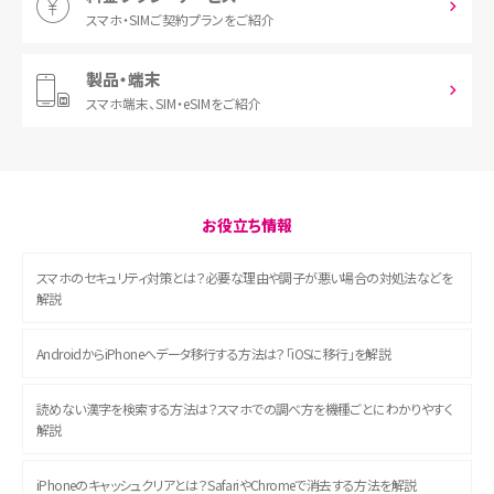
スマホ・SIM
ご契約プランをご紹介
製品・端末
スマホ端末、
SIM・eSIMをご紹介
お役立ち情報
スマホのセキュリティ対策とは？必要な理由や調子が悪い場合の対処法などを
解説
AndroidからiPhoneへデータ移行する方法は？「iOSに移行」を解説
読めない漢字を検索する方法は？スマホでの調べ方を機種ごとにわかりやすく
解説
iPhoneのキャッシュクリアとは？SafariやChromeで消去する方法を解説