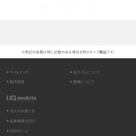
Androidスマホとは？特徴やメリット・デメリット、おススメ機種を紹介
高校生にスマホ制限は必要？所持率やメリット・デメリットを詳しく紹介
選べる通信ブランド
スマホのネット通信速度が遅い原因は？すぐできる対処法や見直すポイントを解
説
※表記の金額は特に記載のある場合を除きすべて
税込
です。
スマホや携帯端末の通信速度制限とは？回避のコツや解除のタイミング・方法
を解説
サイトマップ
当サイトについて
動作環境
商標について
LINEの引き継ぎ方法は？対象データや事前準備・条件・注意点などを解説
LINEの通知がこない時の原因と対処法9選！設定の確認手順も解説
法人のお客さま
非通知設定とは？184で電話をかける方法やiPhone・Androidの設定を解説
企業情報（KDDI）
iCloudの使用容量を減らす9つの方法！使用状況の確認手順も紹介
KDDIホーム