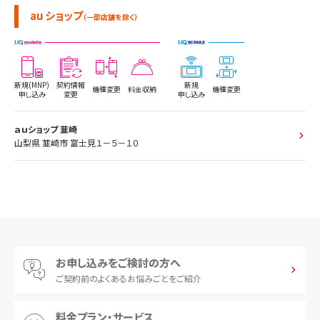
au ショップ
（一部店舗を除く）
新規(MNP)
契約情報
新規
機種変更
料金収納
機種変更
申し込み
変更
申し込み
ａｕショップ 韮崎
山梨県 韮崎市 富士見１－５－１０
お申し込みをご検討の方へ
ご契約前の
よくあるお悩みごとをご紹介
料金プラン・サービス