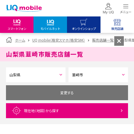
スマートフォン
モバイルネット
オンラインショップ
販売店舗
my UQ WiMAX
UQ mobile
UQ mobile
ホーム
UQ mobile（格安スマホ/格安SIM）
販売店舗一覧
山梨県
UQ WiMAX ご契約の方
オンラインショップ
販売店舗
山梨県韮崎市
販売店舗一覧
My UQ mobile
UQ WiMAX
UQ WiMAX
UQ mobile ご契約の方
オンラインショップ
販売店舗
UQ mobile
データチャージサイト
変更する
現在地（地図）
から探す