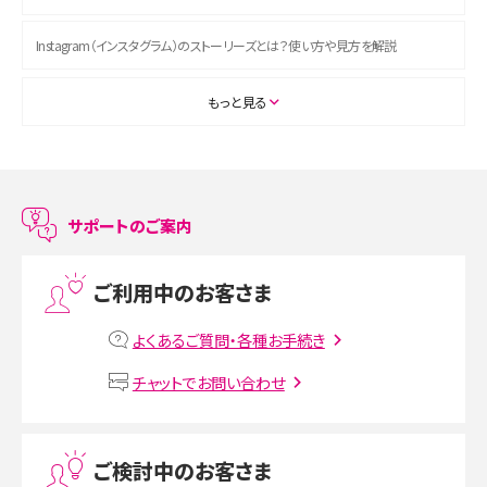
Instagram（インスタグラム）のストーリーズとは？使い方や見方を解説
ASMRとは？初心者向けの代表ジャンルや楽しみ方を解説
もっと見る
スマホのアラーム設定方法を解説！鳴らない原因と対処法、便利機能も紹介
LINEで友だちを削除する方法は？方法ごとの影響や復活・復元する方法も解説
サポートのご案内
プリペイドSIMとは？種類やメリット・デメリット、利用までの流れを解説
ご利用中のお客さま
MNOとは？MVNOやMVNEとの違いやメリット・デメリットを解説
よくあるご質問・各種お手続き
VPN接続とは？仕組みや必要性、メリット・デメリット、接続方法を解説
チャットでお問い合わせ
Threads（スレッズ）とは？主な機能や登録方法、投稿の仕方を解説
ご検討中のお客さま
Instagram（インスタグラム）でスクショするとバレる？バレるケースや撮り方も解