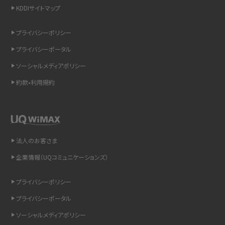
KDDIサイトマップ
スマホのウィジェットとは？iPhone・Androidの設定方法やおススメを紹介
プライバシーポリシー
リプライ機能とは？LINE、X（旧Twitter）、Instagram、TikTokで送る方法を解説
プライバシーポータル
インスタのDMの送り方は？便利機能の使い方や注意点をわかりやすく解説
ソーシャルメディアポリシー
約款•利用規約
Bluetooth®とは？Wi-Fiとの違いやスマホ・PCとの接続方法を解説
LINEで送信取り消しをする方法は？相手に知られるのか、削除との違いも紹介
「iPhoneを探す」の使い方と設定方法を紹介！ブラウザやアプリから探す方法を
法人のお客さま
詳しく解説
企業情報（UQコミュニケーションズ）
Wi-Fiを快適に使うための速度はどれくらい？用途別の目安・回線ごとの平均を
プライバシーポリシー
紹介
プライバシーポータル
LINEの着信音や通知音の設定・変更方法を解説！鳴らない場合の対処法も紹介
ソーシャルメディアポリシー