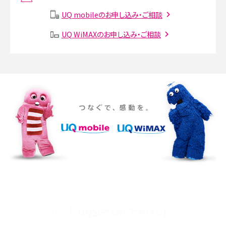
説
UQ mobileのお申し込み・ご相談
SMSとは？料金やできること、注意点や届かない時の対処法を解説
UQ WiMAXのお申し込み・ご相談
Discord（ディスコード）とは？使い方や用語の意味、便利な機能を解説
iPhone 16eとiPhone SE（第3世代）の違いは？サイズやスペックを比較して解説
iPhone 16eとiPhone 14を徹底比較！スペック・機能の違いをわかりやすく紹介
iPhone 16シリーズのモデルを比較！価格・サイズ・カメラ性能の違いを徹底解説
iPhone 16とiPhone 15の違いは？カメラ・スペック・機能を徹底比較
iPhoneの機種変更のやり方は？事前準備・手順やデータ移行方法をわかりやす
く解説
UQ公式SNSアカウント
スマホが高い理由は？購入費用を抑える方法や端末を選ぶ時の注意点を解説！