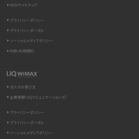
KDDIサイトマップ
スマホのウィジェットとは？iPhone・Androidの設定方法やおススメを紹介
プライバシーポリシー
リプライ機能とは？LINE、X（旧Twitter）、Instagram、TikTokで送る方法を解説
プライバシーポータル
インスタのDMの送り方は？便利機能の使い方や注意点をわかりやすく解説
ソーシャルメディアポリシー
約款•利用規約
Bluetooth®とは？Wi-Fiとの違いやスマホ・PCとの接続方法を解説
LINEで送信取り消しをする方法は？相手に知られるのか、削除との違いも紹介
「iPhoneを探す」の使い方と設定方法を紹介！ブラウザやアプリから探す方法を
法人のお客さま
詳しく解説
企業情報（UQコミュニケーションズ）
Wi-Fiを快適に使うための速度はどれくらい？用途別の目安・回線ごとの平均を
プライバシーポリシー
紹介
プライバシーポータル
LINEの着信音や通知音の設定・変更方法を解説！鳴らない場合の対処法も紹介
ソーシャルメディアポリシー