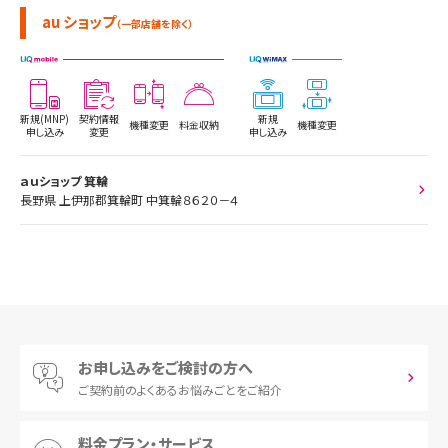
au ショップ
（一部店舗を除く）
新規(MNP)
契約情報
新規
機種変更
料金収納
機種変更
申し込み
変更
申し込み
ａｕショップ 箕輪
長野県 上伊那郡箕輪町 中箕輪８６２０－４
お申し込みをご検討の方へ
ご契約前の
よくあるお悩みごとをご紹介
料金プラン・サービス