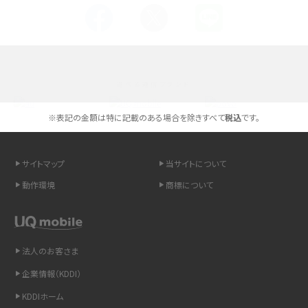
Androidスマホとは？特徴やメリット・デメリット、おススメ機種を紹介
高校生にスマホ制限は必要？所持率やメリット・デメリットを詳しく紹介
選べる通信ブランド
スマホのネット通信速度が遅い原因は？すぐできる対処法や見直すポイントを解
説
※表記の金額は特に記載のある場合を除きすべて
税込
です。
スマホや携帯端末の通信速度制限とは？回避のコツや解除のタイミング・方法
を解説
サイトマップ
当サイトについて
動作環境
商標について
LINEの引き継ぎ方法は？対象データや事前準備・条件・注意点などを解説
LINEの通知がこない時の原因と対処法9選！設定の確認手順も解説
法人のお客さま
非通知設定とは？184で電話をかける方法やiPhone・Androidの設定を解説
企業情報（KDDI）
iCloudの使用容量を減らす9つの方法！使用状況の確認手順も紹介
KDDIホーム