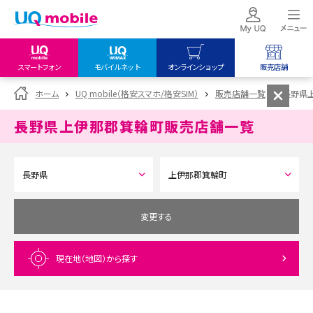
スマートフォン
モバイルネット
オンラインショップ
販売店舗
my UQ WiMAX
UQ mobile
UQ mobile
ホーム
UQ mobile（格安スマホ/格安SIM）
販売店舗一覧
長野県
UQ WiMAX ご契約の方
オンラインショップ
販売店舗
長野県上伊那郡箕輪町
販売店舗一覧
My UQ mobile
UQ WiMAX
UQ WiMAX
UQ mobile ご契約の方
オンラインショップ
販売店舗
UQ mobile
データチャージサイト
変更する
現在地（地図）
から探す