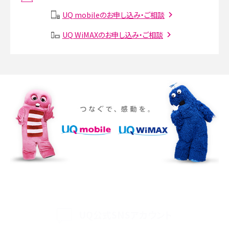
説
UQ mobileのお申し込み・ご相談
SMSとは？料金やできること、注意点や届かない時の対処法を解説
UQ WiMAXのお申し込み・ご相談
Discord（ディスコード）とは？使い方や用語の意味、便利な機能を解説
iPhone 16eとiPhone SE（第3世代）の違いは？サイズやスペックを比較して解説
iPhone 16eとiPhone 14を徹底比較！スペック・機能の違いをわかりやすく紹介
iPhone 16シリーズのモデルを比較！価格・サイズ・カメラ性能の違いを徹底解説
iPhone 16とiPhone 15の違いは？カメラ・スペック・機能を徹底比較
iPhoneの機種変更のやり方は？事前準備・手順やデータ移行方法をわかりやす
く解説
UQ公式SNSアカウント
スマホが高い理由は？購入費用を抑える方法や端末を選ぶ時の注意点を解説！