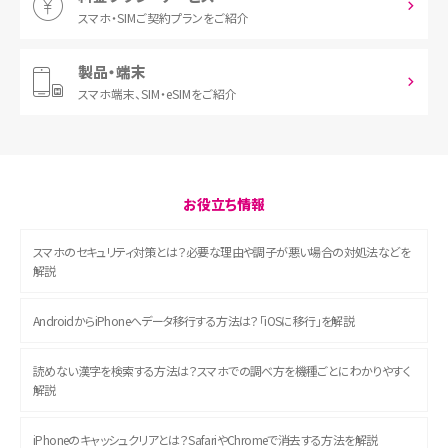
スマホ・SIM
ご契約プランをご紹介
製品・端末
スマホ端末、
SIM・eSIMをご紹介
お役立ち情報
スマホのセキュリティ対策とは？必要な理由や調子が悪い場合の対処法などを
解説
AndroidからiPhoneへデータ移行する方法は？「iOSに移行」を解説
読めない漢字を検索する方法は？スマホでの調べ方を機種ごとにわかりやすく
解説
iPhoneのキャッシュクリアとは？SafariやChromeで消去する方法を解説