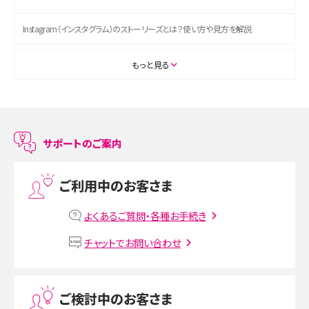
Instagram（インスタグラム）のストーリーズとは？使い方や見方を解説
ASMRとは？初心者向けの代表ジャンルや楽しみ方を解説
もっと見る
スマホのアラーム設定方法を解説！鳴らない原因と対処法、便利機能も紹介
LINEで友だちを削除する方法は？方法ごとの影響や復活・復元する方法も解説
サポートのご案内
プリペイドSIMとは？種類やメリット・デメリット、利用までの流れを解説
ご利用中のお客さま
MNOとは？MVNOやMVNEとの違いやメリット・デメリットを解説
よくあるご質問・各種お手続き
VPN接続とは？仕組みや必要性、メリット・デメリット、接続方法を解説
チャットでお問い合わせ
Threads（スレッズ）とは？主な機能や登録方法、投稿の仕方を解説
ご検討中のお客さま
Instagram（インスタグラム）でスクショするとバレる？バレるケースや撮り方も解