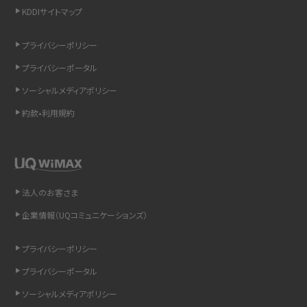
KDDIサイトマップ
リプライ機能とは？LINE、X（旧Twitter）、Instagram、TikTokで送る方法を解説
プライバシーポリシー
インスタのDMの送り方は？便利機能の使い方や注意点をわかりやすく解説
プライバシーポータル
Bluetooth®とは？Wi-Fiとの違いやスマホ・PCとの接続方法を解説
ソーシャルメディアポリシー
約款•利用規約
LINEで送信取り消しをする方法は？相手に知られるのか、削除との違いも紹介
「iPhoneを探す」の使い方と設定方法を紹介！ブラウザやアプリから探す方法を
詳しく解説
法人のお客さま
Wi-Fiを快適に使うための速度はどれくらい？用途別の目安・回線ごとの平均を
紹介
企業情報（UQコミュニケーションズ）
LINEの着信音や通知音の設定・変更方法を解説！鳴らない場合の対処法も紹介
プライバシーポリシー
プライバシーポータル
着信拒否とは？設定方法やブロックした番号の確認方法を解説
ソーシャルメディアポリシー