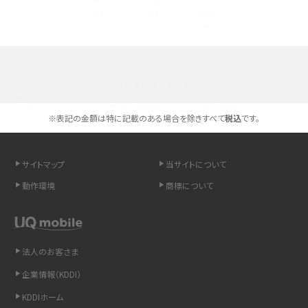
高校生にスマホ制限は必要？所持率やメリット・デメリットを詳しく紹介
スマホのネット通信速度が遅い原因は？すぐできる対処法や見直すポイントを解
説
選べる通信ブランド
スマホや携帯端末の通信速度制限とは？回避のコツや解除のタイミング・方法
を解説
※表記の金額は特に記載のある場合を除きすべて
税込
です。
LINEの引き継ぎ方法は？対象データや事前準備・条件・注意点などを解説
サイトマップ
当サイトについて
LINEの通知がこない時の原因と対処法9選！設定の確認手順も解説
動作環境
商標について
非通知設定とは？184で電話をかける方法やiPhone・Androidの設定を解説
法人のお客さま
iCloudの使用容量を減らす9つの方法！使用状況の確認手順も紹介
企業情報（KDDI）
スマホのウィジェットとは？iPhone・Androidの設定方法やおススメを紹介
KDDIホーム