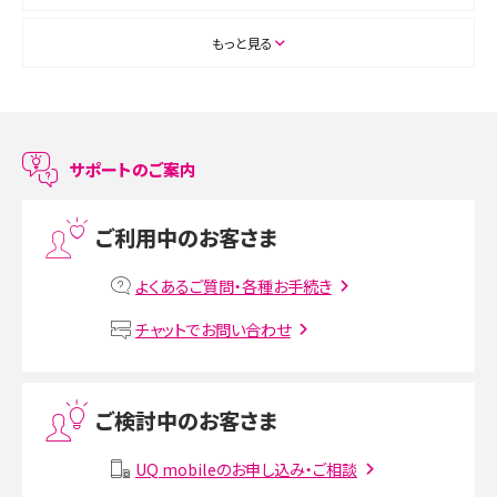
ASMRとは？初心者向けの代表ジャンルや楽しみ方を解説
もっと見る
スマホのアラーム設定方法を解説！鳴らない原因と対処法、便利機能も紹介
LINEで友だちを削除する方法は？方法ごとの影響や復活・復元する方法も解説
サポートのご案内
プリペイドSIMとは？種類やメリット・デメリット、利用までの流れを解説
ご利用中のお客さま
MNOとは？MVNOやMVNEとの違いやメリット・デメリットを解説
よくあるご質問・各種お手続き
VPN接続とは？仕組みや必要性、メリット・デメリット、接続方法を解説
チャットでお問い合わせ
Threads（スレッズ）とは？主な機能や登録方法、投稿の仕方を解説
ご検討中のお客さま
Instagram（インスタグラム）でスクショするとバレる？バレるケースや撮り方も解
説
UQ mobileのお申し込み・ご相談