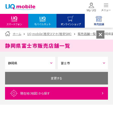
スマートフォン
モバイルネット
オンラインショップ
販売店舗
my UQ WiMAX
UQ mobile
UQ mobile
ホーム
UQ mobile（格安スマホ/格安SIM）
販売店舗一覧
静岡県
UQ WiMAX ご契約の方
オンラインショップ
販売店舗
静岡県富士市
販売店舗一覧
My UQ mobile
UQ WiMAX
UQ WiMAX
UQ mobile ご契約の方
オンラインショップ
販売店舗
UQ mobile
データチャージサイト
変更する
現在地（地図）
から探す