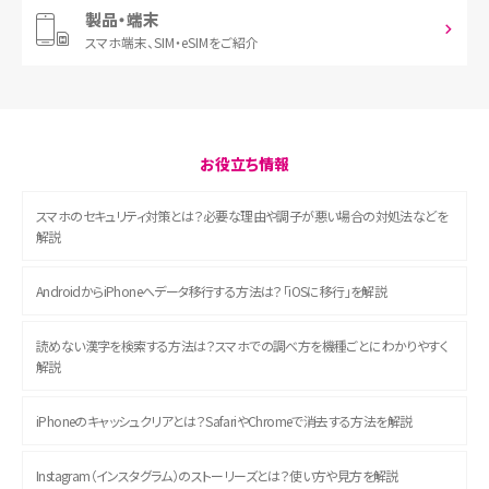
製品・端末
スマホ端末、
SIM・eSIMをご紹介
お役立ち情報
スマホのセキュリティ対策とは？必要な理由や調子が悪い場合の対処法などを
解説
AndroidからiPhoneへデータ移行する方法は？「iOSに移行」を解説
読めない漢字を検索する方法は？スマホでの調べ方を機種ごとにわかりやすく
解説
iPhoneのキャッシュクリアとは？SafariやChromeで消去する方法を解説
Instagram（インスタグラム）のストーリーズとは？使い方や見方を解説