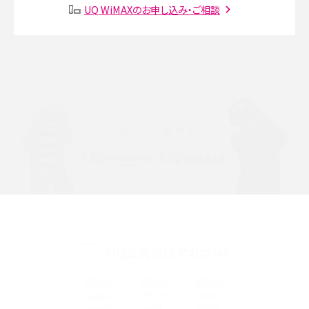
SMSとは？料金やできること、注意点や届かない時の対処法を解説
UQ WiMAXのお申し込み・ご相談
Discord（ディスコード）とは？使い方や用語の意味、便利な機能を解説
iPhone 16eとiPhone SE（第3世代）の違いは？サイズやスペックを比較して解説
iPhone 16eとiPhone 14を徹底比較！スペック・機能の違いをわかりやすく紹介
iPhone 16シリーズのモデルを比較！価格・サイズ・カメラ性能の違いを徹底解説
iPhone 16とiPhone 15の違いは？カメラ・スペック・機能を徹底比較
iPhoneの機種変更のやり方は？事前準備・手順やデータ移行方法をわかりやす
く解説
UQ公式SNSアカウント
スマホが高い理由は？購入費用を抑える方法や端末を選ぶ時の注意点を解説！
Androidスマホとは？特徴やメリット・デメリット、おススメ機種を紹介