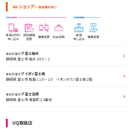
au ショップ
（一部店舗を除く）
新規(MNP)
契約情報
新規
機種変更
料金収納
機種変更
申し込み
変更
申し込み
ａｕショップ 富士柚木
静岡県 富士市 柚木３８５－１
ａｕショップ イオン富士南
静岡県 富士市 鮫島１１８－１０ イオンタウン富士南２階
ａｕショップ 富士吉原
静岡県 富士市 青島町２３番地
UQ取扱店