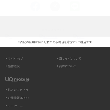
Androidスマホとは？特徴やメリット・デメリット、おススメ機種を紹介
高校生にスマホ制限は必要？所持率やメリット・デメリットを詳しく紹介
選べる通信ブランド
スマホのネット通信速度が遅い原因は？すぐできる対処法や見直すポイントを解
説
※表記の金額は特に記載のある場合を除きすべて
税込
です。
スマホや携帯端末の通信速度制限とは？回避のコツや解除のタイミング・方法
を解説
サイトマップ
当サイトについて
動作環境
商標について
LINEの引き継ぎ方法は？対象データや事前準備・条件・注意点などを解説
LINEの通知がこない時の原因と対処法9選！設定の確認手順も解説
法人のお客さま
非通知設定とは？184で電話をかける方法やiPhone・Androidの設定を解説
企業情報（KDDI）
iCloudの使用容量を減らす9つの方法！使用状況の確認手順も紹介
KDDIホーム