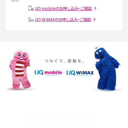
説
UQ mobileのお申し込み・ご相談
SMSとは？料金やできること、注意点や届かない時の対処法を解説
UQ WiMAXのお申し込み・ご相談
Discord（ディスコード）とは？使い方や用語の意味、便利な機能を解説
iPhone 16eとiPhone SE（第3世代）の違いは？サイズやスペックを比較して解説
iPhone 16eとiPhone 14を徹底比較！スペック・機能の違いをわかりやすく紹介
iPhone 16シリーズのモデルを比較！価格・サイズ・カメラ性能の違いを徹底解説
iPhone 16とiPhone 15の違いは？カメラ・スペック・機能を徹底比較
iPhoneの機種変更のやり方は？事前準備・手順やデータ移行方法をわかりやす
く解説
UQ公式SNSアカウント
スマホが高い理由は？購入費用を抑える方法や端末を選ぶ時の注意点を解説！