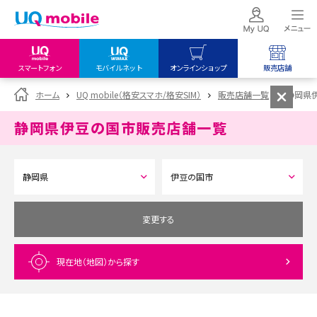
スマートフォン
モバイルネット
オンラインショップ
販売店舗
my UQ WiMAX
UQ mobile
UQ mobile
ホーム
UQ mobile（格安スマホ/格安SIM）
販売店舗一覧
静岡県
UQ WiMAX ご契約の方
オンラインショップ
販売店舗
静岡県伊豆の国市
販売店舗一覧
My UQ mobile
UQ WiMAX
UQ WiMAX
UQ mobile ご契約の方
オンラインショップ
販売店舗
UQ mobile
データチャージサイト
変更する
現在地（地図）
から探す