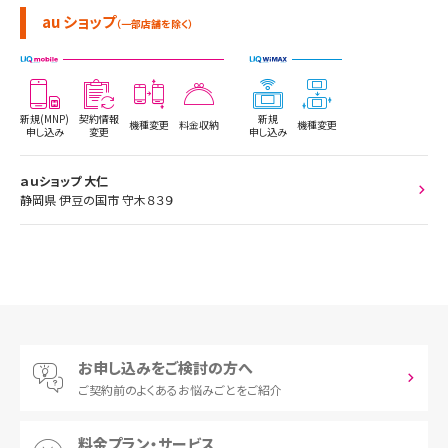
au ショップ
（一部店舗を除く）
新規(MNP)
契約情報
新規
機種変更
料金収納
機種変更
申し込み
変更
申し込み
ａｕショップ 大仁
静岡県 伊豆の国市 守木８３９
お申し込みをご検討の方へ
ご契約前の
よくあるお悩みごとをご紹介
料金プラン・サービス