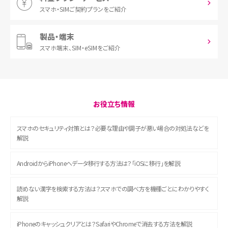
スマホ・SIM
ご契約プランをご紹介
製品・端末
スマホ端末、
SIM・eSIMをご紹介
お役立ち情報
スマホのセキュリティ対策とは？必要な理由や調子が悪い場合の対処法などを
解説
AndroidからiPhoneへデータ移行する方法は？「iOSに移行」を解説
読めない漢字を検索する方法は？スマホでの調べ方を機種ごとにわかりやすく
解説
iPhoneのキャッシュクリアとは？SafariやChromeで消去する方法を解説