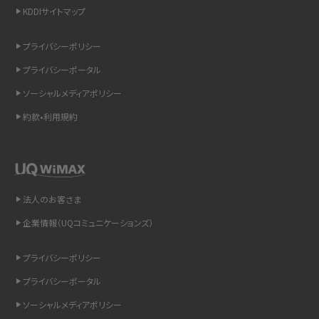
KDDIサイトマップ
スマホのウィジェットとは？iPhone・Androidの設定方法やおススメを紹介
プライバシーポリシー
リプライ機能とは？LINE、X（旧Twitter）、Instagram、TikTokで送る方法を解説
プライバシーポータル
インスタのDMの送り方は？便利機能の使い方や注意点をわかりやすく解説
ソーシャルメディアポリシー
約款•利用規約
Bluetooth®とは？Wi-Fiとの違いやスマホ・PCとの接続方法を解説
LINEで送信取り消しをする方法は？相手に知られるのか、削除との違いも紹介
「iPhoneを探す」の使い方と設定方法を紹介！ブラウザやアプリから探す方法を
法人のお客さま
詳しく解説
企業情報（UQコミュニケーションズ）
Wi-Fiを快適に使うための速度はどれくらい？用途別の目安・回線ごとの平均を
プライバシーポリシー
紹介
プライバシーポータル
LINEの着信音や通知音の設定・変更方法を解説！鳴らない場合の対処法も紹介
ソーシャルメディアポリシー