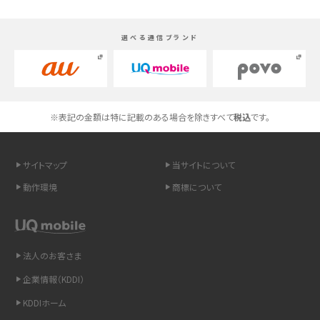
高校生にスマホ制限は必要？所持率やメリット・デメリットを詳しく紹介
選べる通信ブランド
スマホのネット通信速度が遅い原因は？すぐできる対処法や見直すポイントを解
説
スマホや携帯端末の通信速度制限とは？回避のコツや解除のタイミング・方法
※表記の金額は特に記載のある場合を除きすべて
税込
です。
を解説
サイトマップ
当サイトについて
LINEの引き継ぎ方法は？対象データや事前準備・条件・注意点などを解説
動作環境
商標について
LINEの通知がこない時の原因と対処法9選！設定の確認手順も解説
非通知設定とは？184で電話をかける方法やiPhone・Androidの設定を解説
法人のお客さま
iCloudの使用容量を減らす9つの方法！使用状況の確認手順も紹介
企業情報（KDDI）
KDDIホーム
スマホのウィジェットとは？iPhone・Androidの設定方法やおススメを紹介