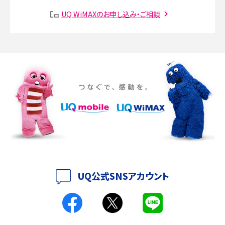
SMSとは？料金やできること、注意点や届かない時の対処法を解説
UQ WiMAXのお申し込み・ご相談
Discord（ディスコード）とは？使い方や用語の意味、便利な機能を解説
iPhone 16eとiPhone SE（第3世代）の違いは？サイズやスペックを比較して解説
iPhone 16eとiPhone 14を徹底比較！スペック・機能の違いをわかりやすく紹介
iPhone 16シリーズのモデルを比較！価格・サイズ・カメラ性能の違いを徹底解説
iPhone 16とiPhone 15の違いは？カメラ・スペック・機能を徹底比較
iPhoneの機種変更のやり方は？事前準備・手順やデータ移行方法をわかりやす
く解説
UQ公式SNSアカウント
スマホが高い理由は？購入費用を抑える方法や端末を選ぶ時の注意点を解説！
Androidスマホとは？特徴やメリット・デメリット、おススメ機種を紹介