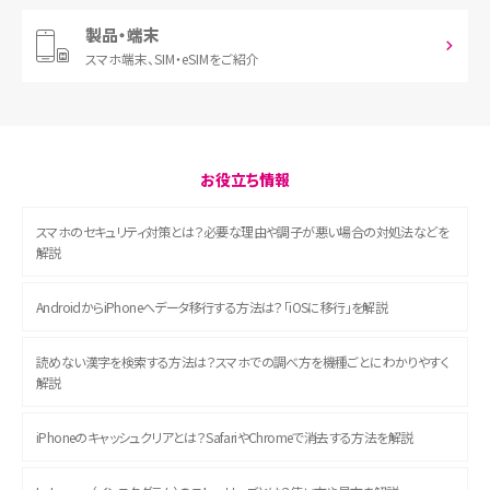
製品・端末
スマホ端末、
SIM・eSIMをご紹介
お役立ち情報
スマホのセキュリティ対策とは？必要な理由や調子が悪い場合の対処法などを
解説
AndroidからiPhoneへデータ移行する方法は？「iOSに移行」を解説
読めない漢字を検索する方法は？スマホでの調べ方を機種ごとにわかりやすく
解説
iPhoneのキャッシュクリアとは？SafariやChromeで消去する方法を解説