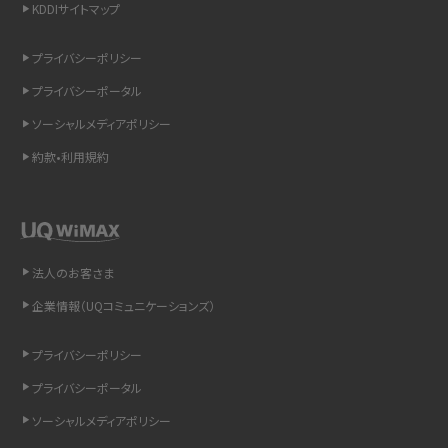
KDDIサイトマップ
リプライ機能とは？LINE、X（旧Twitter）、Instagram、TikTokで送る方法を解説
プライバシーポリシー
インスタのDMの送り方は？便利機能の使い方や注意点をわかりやすく解説
プライバシーポータル
ソーシャルメディアポリシー
Bluetooth®とは？Wi-Fiとの違いやスマホ・PCとの接続方法を解説
約款•利用規約
LINEで送信取り消しをする方法は？相手に知られるのか、削除との違いも紹介
「iPhoneを探す」の使い方と設定方法を紹介！ブラウザやアプリから探す方法を
詳しく解説
法人のお客さま
Wi-Fiを快適に使うための速度はどれくらい？用途別の目安・回線ごとの平均を
企業情報（UQコミュニケーションズ）
紹介
プライバシーポリシー
LINEの着信音や通知音の設定・変更方法を解説！鳴らない場合の対処法も紹介
プライバシーポータル
ソーシャルメディアポリシー
着信拒否とは？設定方法やブロックした番号の確認方法を解説