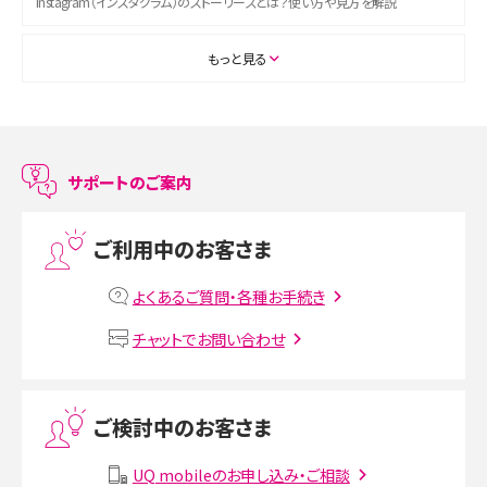
Instagram（インスタグラム）のストーリーズとは？使い方や見方を解説
ASMRとは？初心者向けの代表ジャンルや楽しみ方を解説
もっと見る
スマホのアラーム設定方法を解説！鳴らない原因と対処法、便利機能も紹介
LINEで友だちを削除する方法は？方法ごとの影響や復活・復元する方法も解説
サポートのご案内
プリペイドSIMとは？種類やメリット・デメリット、利用までの流れを解説
ご利用中のお客さま
MNOとは？MVNOやMVNEとの違いやメリット・デメリットを解説
よくあるご質問・各種お手続き
VPN接続とは？仕組みや必要性、メリット・デメリット、接続方法を解説
チャットでお問い合わせ
Threads（スレッズ）とは？主な機能や登録方法、投稿の仕方を解説
ご検討中のお客さま
Instagram（インスタグラム）でスクショするとバレる？バレるケースや撮り方も解
説
UQ mobileのお申し込み・ご相談