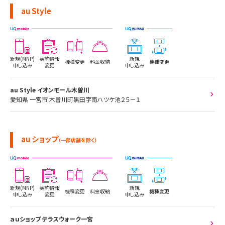
au Style
新規(MNP)
契約情報
新規
機種変更
料金収納
機種変更
申し込み
変更
申し込み
au Style イオンモール木曽川
愛知県 一宮市 木曽川町黒田字南ハツケ池２５－１
au ショップ
（一部店舗を除く）
新規(MNP)
契約情報
新規
機種変更
料金収納
機種変更
申し込み
変更
申し込み
ａｕショップ テラスウォーク一宮