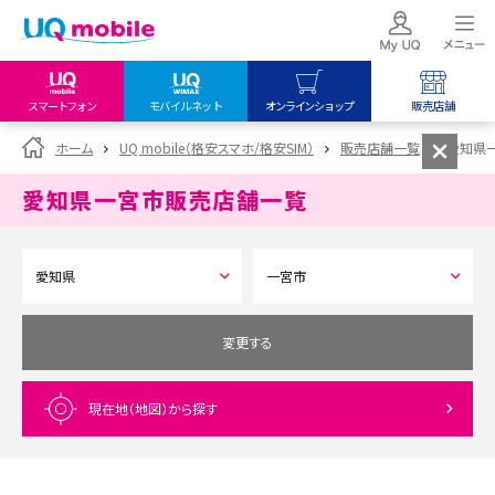
スマートフォン
モバイルネット
オンラインショップ
販売店舗
my UQ WiMAX
UQ mobile
UQ mobile
ホーム
UQ mobile（格安スマホ/格安SIM）
販売店舗一覧
愛知県
UQ WiMAX ご契約の方
オンラインショップ
販売店舗
愛知県一宮市
販売店舗一覧
My UQ mobile
UQ WiMAX
UQ WiMAX
UQ mobile ご契約の方
オンラインショップ
販売店舗
UQ mobile
データチャージサイト
変更する
現在地（地図）
から探す