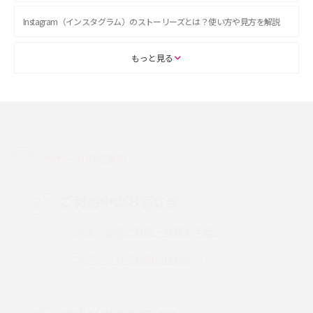
Instagram（インスタグラム）のストーリーズとは？使い方や見方を解説
ASMRとは？初心者向けの代表ジャンルや楽しみ方を解説
もっと見る
スマホのアラーム設定方法を解説！鳴らない原因と対処法、便利機能も紹
介
LINEで友だちを削除する方法は？方法ごとの影響や復活・復元する方法も
解説
サポートのご案内
プリペイドSIMとは？種類やメリット・デメリット、利用までの流れを解説
ご利用中のお客さま
MNOとは？MVNOやMVNEとの違いやメリット・デメリットを解説
よくあるご質問・各種お手続き
チャットでお問い合わせ
VPN接続とは？仕組みや必要性、メリット・デメリット、接続方法を解説
Threads（スレッズ）とは？主な機能や登録方法、投稿の仕方を解説