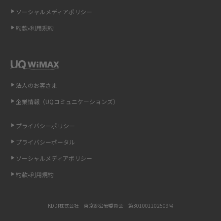
ソーシャルメディアポリシー
非通知設定とは？184で電話をかける方法やiPhone・Androidの設定を解説
約款•利用規約
iCloudの使用容量を減らす9つの方法！使用状況の確認手順も紹介
スマホのウィジェットとは？iPhone・Androidの設定方法やおススメを紹
介
法人のお客さま
リプライ機能とは？LINE、X（旧Twitter）、Instagram、TikTokで送る方法
企業情報（UQコミュニケーションズ）
を解説
プライバシーポリシー
インスタのDMの送り方は？便利機能の使い方や注意点をわかりやすく解説
プライバシーポータル
Bluetooth®とは？Wi-Fiとの違いやスマホ・PCとの接続方法を解説
ソーシャルメディアポリシー
約款•利用規約
LINEで送信取り消しをする方法は？相手に知られるのか、削除との違いも
紹介
KDDI株式会社 東京都公安委員会 第301001102509号
「iPhoneを探す」の使い方と設定方法を紹介！ブラウザやアプリから探す