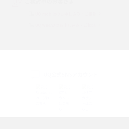
ご検討中のお客さま
Instagram（インスタグラム）でスクショするとバレる？バレるケースや撮
り方も解説
UQ mobileのお申し込み・ご相談
UQ WiMAXのお申し込み・ご相談
SMSとは？料金やできること、注意点や届かない時の対処法を解説
Discord（ディスコード）とは？使い方や用語の意味、便利な機能を解説
iPhone 16eとiPhone SE（第3世代）の違いは？サイズやスペックを比較し
て解説
UQ公式SNSアカウント
iPhone 16eとiPhone 14を徹底比較！スペック・機能の違いをわかりやすく
紹介
iPhone 16シリーズのモデルを比較！価格・サイズ・カメラ性能の違いを徹
底解説
iPhone 16とiPhone 15の違いは？カメラ・スペック・機能を徹底比較
iPhoneの機種変更のやり方は？事前準備・手順やデータ移行方法をわかり