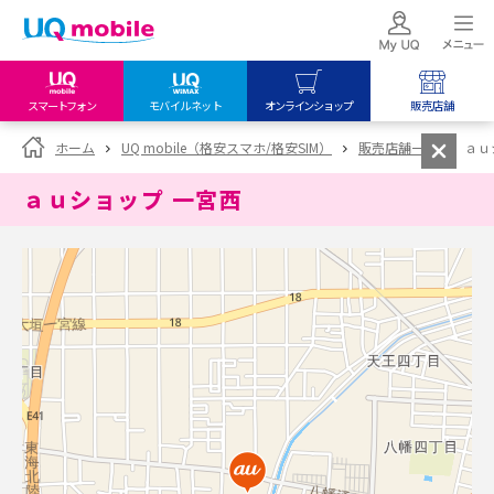
スマートフォン
モバイルネット
オンラインショップ
販売店舗
my UQ WiMAX
UQ mobile
UQ mobile
ホーム
UQ mobile（格安スマホ/格安SIM）
販売店舗一覧
ａｕ
UQ WiMAX ご契約の方
オンラインショップ
販売店舗
ａｕショップ 一宮西
My UQ mobile
UQ WiMAX
UQ WiMAX
UQ mobile ご契約の方
オンラインショップ
販売店舗
UQ mobile
データチャージサイト