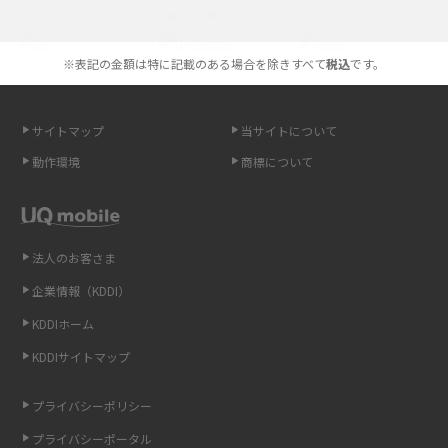
選べる通信ブランド
やすく解説
※表記の金額は特に記載のある場合を除きすべて
税込
です。
スマホが高い理由は？購入費用を抑える方法や端末を選ぶ時の注意点を解
説！
サイトマップ
当サイトについて
Androidスマホとは？特徴やメリット・デメリット、おススメ機種を紹介
動作環境
商標について
高校生にスマホ制限は必要？所持率やメリット・デメリットを詳しく紹介
スマホのネット通信速度が遅い原因は？すぐできる対処法や見直すポイン
トを解説
法人のお客さま
企業情報（KDDI）
スマホや携帯端末の通信速度制限とは？回避のコツや解除のタイミング・
KDDIホーム
方法を解説
KDDIサイトマップ
LINEの引き継ぎ方法は？対象データや事前準備・条件・注意点などを解説
プライバシーポリシー
LINEの通知がこない時の原因と対処法9選！設定の確認手順も解説
プライバシーポータル