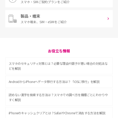
スマホ・SIM
ご契約プランをご紹介
製品・端末
スマホ端末、
SIM・eSIMをご紹介
お役立ち情報
スマホのセキュリティ対策とは？必要な理由や調子が悪い場合の対処法な
どを解説
AndroidからiPhoneへデータ移行する方法は？「iOSに移行」を解説
読めない漢字を検索する方法は？スマホでの調べ方を機種ごとにわかりや
すく解説
iPhoneのキャッシュクリアとは？SafariやChromeで消去する方法を解説