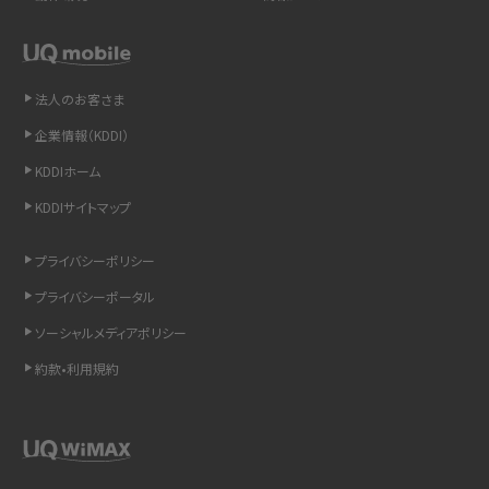
スマホや携帯端末の通信速度制限とは？回避のコツや解除のタイミング・方法
を解説
法人のお客さま
LINEの引き継ぎ方法は？対象データや事前準備・条件・注意点などを解説
企業情報（KDDI）
LINEの通知がこない時の原因と対処法9選！設定の確認手順も解説
KDDIホーム
KDDIサイトマップ
非通知設定とは？184で電話をかける方法やiPhone・Androidの設定を解説
プライバシーポリシー
iCloudの使用容量を減らす9つの方法！使用状況の確認手順も紹介
プライバシーポータル
スマホのウィジェットとは？iPhone・Androidの設定方法やおススメを紹介
ソーシャルメディアポリシー
約款•利用規約
リプライ機能とは？LINE、X（旧Twitter）、Instagram、TikTokで送る方法を解説
インスタのDMの送り方は？便利機能の使い方や注意点をわかりやすく解説
Bluetooth®とは？Wi-Fiとの違いやスマホ・PCとの接続方法を解説