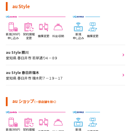
au Style
新規(MNP)
契約情報
新規
機種変更
料金収納
機種変更
申し込み
変更
申し込み
au Style 勝川
愛知県 春日井市 若草通り４－８９
au Style 春日井篠木
愛知県 春日井市 篠木町７－１９－１７
au ショップ
（一部店舗を除く）
新規(MNP)
契約情報
新規