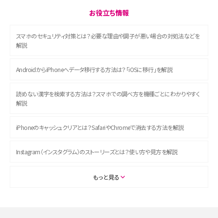
お役立ち情報
スマホのセキュリティ対策とは？必要な理由や調子が悪い場合の対処法などを
解説
AndroidからiPhoneへデータ移行する方法は？「iOSに移行」を解説
読めない漢字を検索する方法は？スマホでの調べ方を機種ごとにわかりやすく
解説
iPhoneのキャッシュクリアとは？SafariやChromeで消去する方法を解説
Instagram（インスタグラム）のストーリーズとは？使い方や見方を解説
ASMRとは？初心者向けの代表ジャンルや楽しみ方を解説
もっと見る
スマホのアラーム設定方法を解説！鳴らない原因と対処法、便利機能も紹介