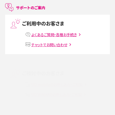
LINEで友だちを削除する方法は？方法ごとの影響や復活・復元する方法も解説
サポートのご案内
プリペイドSIMとは？種類やメリット・デメリット、利用までの流れを解説
ご利用中のお客さま
MNOとは？MVNOやMVNEとの違いやメリット・デメリットを解説
よくあるご質問・各種お手続き
VPN接続とは？仕組みや必要性、メリット・デメリット、接続方法を解説
チャットでお問い合わせ
Threads（スレッズ）とは？主な機能や登録方法、投稿の仕方を解説
Instagram（インスタグラム）でスクショするとバレる？バレるケースや撮り方も解
ご検討中のお客さま
説
UQ mobileのお申し込み・ご相談
SMSとは？料金やできること、注意点や届かない時の対処法を解説
UQ WiMAXのお申し込み・ご相談
Discord（ディスコード）とは？使い方や用語の意味、便利な機能を解説
iPhone 16eとiPhone SE（第3世代）の違いは？サイズやスペックを比較して解説