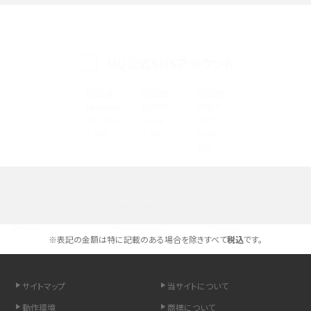
iPhone 16eとiPhone 14を徹底比較！スペック・機能の違いをわかりやすく紹介
iPhone 16シリーズのモデルを比較！価格・サイズ・カメラ性能の違いを徹底解説
UQ公式SNSアカウント
iPhone 16とiPhone 15の違いは？カメラ・スペック・機能を徹底比較
iPhoneの機種変更のやり方は？事前準備・手順やデータ移行方法をわかりやす
く解説
スマホが高い理由は？購入費用を抑える方法や端末を選ぶ時の注意点を解説！
選べる通信ブランド
Androidスマホとは？特徴やメリット・デメリット、おススメ機種を紹介
※表記の金額は特に記載のある場合を除きすべて
税込
です。
高校生にスマホ制限は必要？所持率やメリット・デメリットを詳しく紹介
スマホのネット通信速度が遅い原因は？すぐできる対処法や見直すポイントを解
サイトマップ
当サイトについて
説
動作環境
商標について