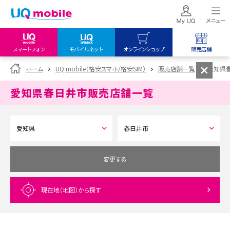
スマートフォン
モバイルネット
オンラインショップ
販売店舗
my UQ WiMAX
UQ mobile
UQ mobile
ホーム
UQ mobile（格安スマホ/格安SIM）
販売店舗一覧
愛知県
UQ WiMAX ご契約の方
オンラインショップ
販売店舗
愛知県春日井市
販売店舗一覧
My UQ mobile
UQ WiMAX
UQ WiMAX
UQ mobile ご契約の方
オンラインショップ
販売店舗
UQ mobile
データチャージサイト
変更する
現在地（地図）
から探す