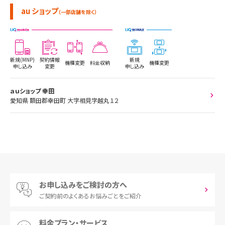
au ショップ
（一部店舗を除く）
新規(MNP)
契約情報
新規
機種変更
料金収納
機種変更
申し込み
変更
申し込み
ａｕショップ 幸田
愛知県 額田郡幸田町 大字相見字越丸１２
お申し込みをご検討の方へ
ご契約前の
よくあるお悩みごとをご紹介
料金プラン・サービス