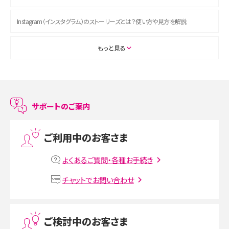
Instagram（インスタグラム）のストーリーズとは？使い方や見方を解説
ASMRとは？初心者向けの代表ジャンルや楽しみ方を解説
もっと見る
スマホのアラーム設定方法を解説！鳴らない原因と対処法、便利機能も紹介
LINEで友だちを削除する方法は？方法ごとの影響や復活・復元する方法も解説
サポートのご案内
プリペイドSIMとは？種類やメリット・デメリット、利用までの流れを解説
ご利用中のお客さま
MNOとは？MVNOやMVNEとの違いやメリット・デメリットを解説
よくあるご質問・各種お手続き
VPN接続とは？仕組みや必要性、メリット・デメリット、接続方法を解説
チャットでお問い合わせ
Threads（スレッズ）とは？主な機能や登録方法、投稿の仕方を解説
ご検討中のお客さま
Instagram（インスタグラム）でスクショするとバレる？バレるケースや撮り方も解