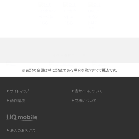
Androidスマホとは？特徴やメリット・デメリット、おススメ機種を紹介
高校生にスマホ制限は必要？所持率やメリット・デメリットを詳しく紹介
スマホのネット通信速度が遅い原因は？すぐできる対処法や見直すポイントを解
説
選べる通信ブランド
スマホや携帯端末の通信速度制限とは？回避のコツや解除のタイミング・方法
を解説
※表記の金額は特に記載のある場合を除きすべて
税込
です。
LINEの引き継ぎ方法は？対象データや事前準備・条件・注意点などを解説
サイトマップ
当サイトについて
LINEの通知がこない時の原因と対処法9選！設定の確認手順も解説
動作環境
商標について
非通知設定とは？184で電話をかける方法やiPhone・Androidの設定を解説
法人のお客さま
iCloudの使用容量を減らす9つの方法！使用状況の確認手順も紹介