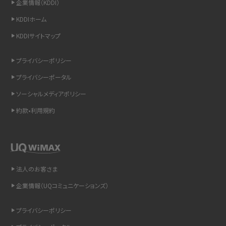
企業情報（KDDI）
スマホのウィジェットとは？iPhone・Androidの設定方法やおススメを紹介
KDDIホーム
KDDIサイトマップ
リプライ機能とは？LINE、X（旧Twitter）、Instagram、TikTokで送る方法を解説
プライバシーポリシー
インスタのDMの送り方は？便利機能の使い方や注意点をわかりやすく解説
プライバシーポータル
Bluetooth®とは？Wi-Fiとの違いやスマホ・PCとの接続方法を解説
ソーシャルメディアポリシー
約款•利用規約
LINEで送信取り消しをする方法は？相手に知られるのか、削除との違いも紹介
「iPhoneを探す」の使い方と設定方法を紹介！ブラウザやアプリから探す方法を
詳しく解説
法人のお客さま
Wi-Fiを快適に使うための速度はどれくらい？用途別の目安・回線ごとの平均を
紹介
企業情報（UQコミュニケーションズ）
LINEの着信音や通知音の設定・変更方法を解説！鳴らない場合の対処法も紹介
プライバシーポリシー