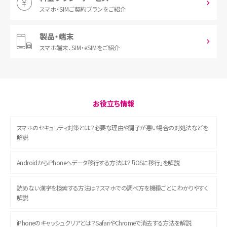
スマホ・SIM
ご契約プランをご紹介
製品・端末
スマホ端末、
SIM・eSIMをご紹介
お役立ち情報
スマホのセキュリティ対策とは？必要な理由や調子が悪い場合の対処法などを
解説
AndroidからiPhoneへデータ移行する方法は？「iOSに移行」を解説
読めない漢字を検索する方法は？スマホでの調べ方を機種ごとにわかりやすく
解説
iPhoneのキャッシュクリアとは？SafariやChromeで消去する方法を解説