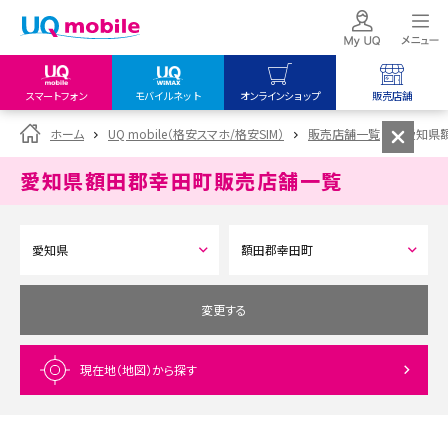
スマートフォン
モバイルネット
オンラインショップ
販売店舗
my UQ WiMAX
UQ mobile
UQ mobile
ホーム
UQ mobile（格安スマホ/格安SIM）
販売店舗一覧
愛知県
UQ WiMAX ご契約の方
オンラインショップ
販売店舗
愛知県額田郡幸田町
販売店舗一覧
My UQ mobile
UQ WiMAX
UQ WiMAX
UQ mobile ご契約の方
オンラインショップ
販売店舗
UQ mobile
データチャージサイト
変更する
現在地（地図）
から探す