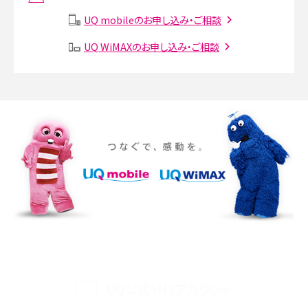
説
UQ mobileのお申し込み・ご相談
SMSとは？料金やできること、注意点や届かない時の対処法を解説
UQ WiMAXのお申し込み・ご相談
Discord（ディスコード）とは？使い方や用語の意味、便利な機能を解説
iPhone 16eとiPhone SE（第3世代）の違いは？サイズやスペックを比較して解説
iPhone 16eとiPhone 14を徹底比較！スペック・機能の違いをわかりやすく紹介
iPhone 16シリーズのモデルを比較！価格・サイズ・カメラ性能の違いを徹底解説
iPhone 16とiPhone 15の違いは？カメラ・スペック・機能を徹底比較
iPhoneの機種変更のやり方は？事前準備・手順やデータ移行方法をわかりやす
く解説
UQ公式SNSアカウント
スマホが高い理由は？購入費用を抑える方法や端末を選ぶ時の注意点を解説！