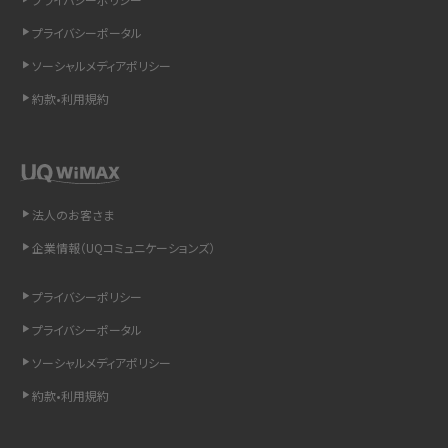
iCloudの使用容量を減らす9つの方法！使用状況の確認手順も紹介
プライバシーポータル
スマホのウィジェットとは？iPhone・Androidの設定方法やおススメを紹介
ソーシャルメディアポリシー
約款•利用規約
リプライ機能とは？LINE、X（旧Twitter）、Instagram、TikTokで送る方法を解説
インスタのDMの送り方は？便利機能の使い方や注意点をわかりやすく解説
Bluetooth®とは？Wi-Fiとの違いやスマホ・PCとの接続方法を解説
法人のお客さま
企業情報（UQコミュニケーションズ）
LINEで送信取り消しをする方法は？相手に知られるのか、削除との違いも紹介
プライバシーポリシー
「iPhoneを探す」の使い方と設定方法を紹介！ブラウザやアプリから探す方法を
詳しく解説
プライバシーポータル
ソーシャルメディアポリシー
Wi-Fiを快適に使うための速度はどれくらい？用途別の目安・回線ごとの平均を
紹介
約款•利用規約
LINEの着信音や通知音の設定・変更方法を解説！鳴らない場合の対処法も紹介