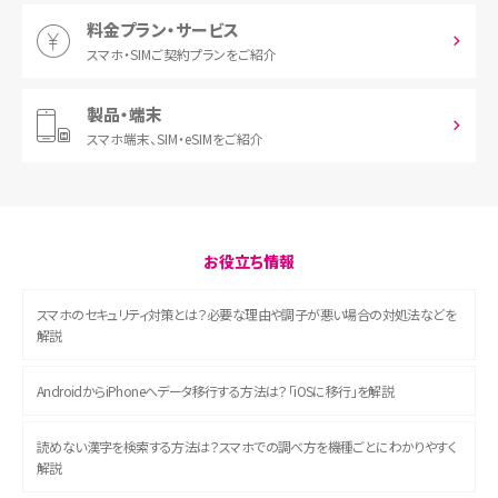
料金プラン・サービス
スマホ・SIM
ご契約プランをご紹介
製品・端末
スマホ端末、
SIM・eSIMをご紹介
お役立ち情報
スマホのセキュリティ対策とは？必要な理由や調子が悪い場合の対処法などを
解説
AndroidからiPhoneへデータ移行する方法は？「iOSに移行」を解説
読めない漢字を検索する方法は？スマホでの調べ方を機種ごとにわかりやすく
解説