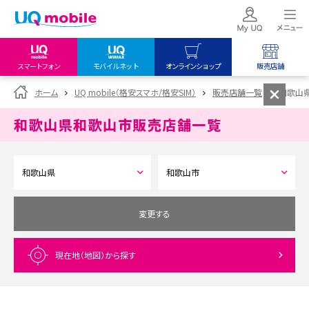
スマートフォン
モバイルネット
オンラインショップ
販売店舗
my UQ WiMAX
UQ mobile
UQ mobile
ホーム
UQ mobile（格安スマホ/格安SIM）
販売店舗一覧
和歌山
UQ WiMAX ご契約の方
オンラインショップ
販売店舗
和歌山県和歌山市
販売店舗一覧
My UQ mobile
UQ WiMAX
UQ WiMAX
UQ mobile ご契約の方
オンラインショップ
販売店舗
UQ mobile
データチャージサイト
変更する
現在地（地図）
から探す