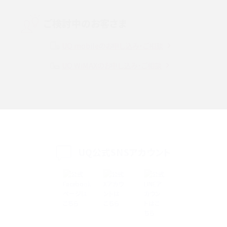
Instagram（インスタグラム）でスクショするとバレる？バレるケースや撮り方も解
ご検討中のお客さま
説
UQ mobileのお申し込み・ご相談
SMSとは？料金やできること、注意点や届かない時の対処法を解説
UQ WiMAXのお申し込み・ご相談
Discord（ディスコード）とは？使い方や用語の意味、便利な機能を解説
iPhone 16eとiPhone SE（第3世代）の違いは？サイズやスペックを比較して解説
iPhone 16eとiPhone 14を徹底比較！スペック・機能の違いをわかりやすく紹介
iPhone 16シリーズのモデルを比較！価格・サイズ・カメラ性能の違いを徹底解説
UQ公式SNSアカウント
iPhone 16とiPhone 15の違いは？カメラ・スペック・機能を徹底比較
iPhoneの機種変更のやり方は？事前準備・手順やデータ移行方法をわかりやす
く解説