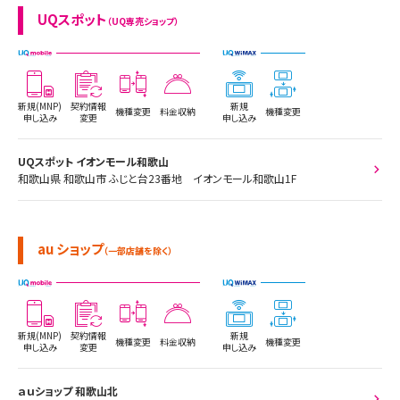
UQスポット
（UQ専売ショップ）
新規(MNP)
契約情報
新規
機種変更
料金収納
機種変更
申し込み
変更
申し込み
UQスポット イオンモール和歌山
和歌山県 和歌山市 ふじと台23番地 イオンモール和歌山1F
au ショップ
（一部店舗を除く）
新規(MNP)
契約情報
新規
機種変更
料金収納
機種変更
申し込み
変更
申し込み
ａｕショップ 和歌山北