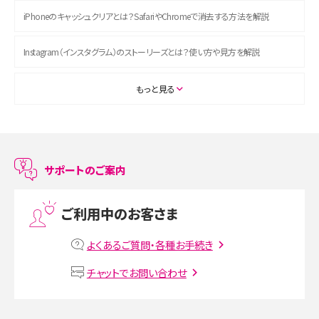
iPhoneのキャッシュクリアとは？SafariやChromeで消去する方法を解説
Instagram（インスタグラム）のストーリーズとは？使い方や見方を解説
ASMRとは？初心者向けの代表ジャンルや楽しみ方を解説
もっと見る
スマホのアラーム設定方法を解説！鳴らない原因と対処法、便利機能も紹介
LINEで友だちを削除する方法は？方法ごとの影響や復活・復元する方法も解説
サポートのご案内
プリペイドSIMとは？種類やメリット・デメリット、利用までの流れを解説
ご利用中のお客さま
MNOとは？MVNOやMVNEとの違いやメリット・デメリットを解説
よくあるご質問・各種お手続き
VPN接続とは？仕組みや必要性、メリット・デメリット、接続方法を解説
チャットでお問い合わせ
Threads（スレッズ）とは？主な機能や登録方法、投稿の仕方を解説