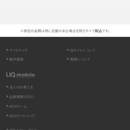
スマホが高い理由は？購入費用を抑える方法や端末を選ぶ時の注意点を解説！
選べる通信ブランド
Androidスマホとは？特徴やメリット・デメリット、おススメ機種を紹介
※表記の金額は特に記載のある場合を除きすべて
税込
です。
高校生にスマホ制限は必要？所持率やメリット・デメリットを詳しく紹介
スマホのネット通信速度が遅い原因は？すぐできる対処法や見直すポイントを解
サイトマップ
当サイトについて
説
動作環境
商標について
スマホや携帯端末の通信速度制限とは？回避のコツや解除のタイミング・方法
を解説
法人のお客さま
LINEの引き継ぎ方法は？対象データや事前準備・条件・注意点などを解説
企業情報（KDDI）
LINEの通知がこない時の原因と対処法9選！設定の確認手順も解説
KDDIホーム
KDDIサイトマップ
非通知設定とは？184で電話をかける方法やiPhone・Androidの設定を解説
プライバシーポリシー