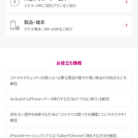
スマホ・SIM
ご契約プランをご紹介
製品・端末
スマホ端末、
SIM・eSIMをご紹介
お役立ち情報
スマホのセキュリティ対策とは？必要な理由や調子が悪い場合の対処法などを
解説
AndroidからiPhoneへデータ移行する方法は？「iOSに移行」を解説
読めない漢字を検索する方法は？スマホでの調べ方を機種ごとにわかりやすく
解説
iPhoneのキャッシュクリアとは？SafariやChromeで消去する方法を解説