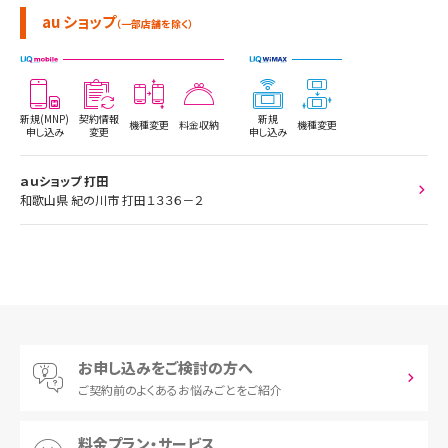
au ショップ
（一部店舗を除く）
新規(MNP)
契約情報
新規
機種変更
料金収納
機種変更
申し込み
変更
申し込み
ａｕショップ 打田
和歌山県 紀の川市 打田１３３６－２
お申し込みをご検討の方へ
ご契約前の
よくあるお悩みごとをご紹介
料金プラン・サービス