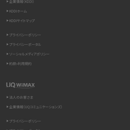
企業情報（KDDI）
スマホのウィジェットとは？iPhone・Androidの設定方法やおススメを紹介
KDDIホーム
KDDIサイトマップ
リプライ機能とは？LINE、X（旧Twitter）、Instagram、TikTokで送る方法を解説
プライバシーポリシー
インスタのDMの送り方は？便利機能の使い方や注意点をわかりやすく解説
プライバシーポータル
Bluetooth®とは？Wi-Fiとの違いやスマホ・PCとの接続方法を解説
ソーシャルメディアポリシー
約款•利用規約
LINEで送信取り消しをする方法は？相手に知られるのか、削除との違いも紹介
「iPhoneを探す」の使い方と設定方法を紹介！ブラウザやアプリから探す方法を
詳しく解説
法人のお客さま
Wi-Fiを快適に使うための速度はどれくらい？用途別の目安・回線ごとの平均を
紹介
企業情報（UQコミュニケーションズ）
LINEの着信音や通知音の設定・変更方法を解説！鳴らない場合の対処法も紹介
プライバシーポリシー