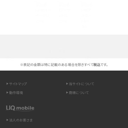
Androidスマホとは？特徴やメリット・デメリット、おススメ機種を紹介
高校生にスマホ制限は必要？所持率やメリット・デメリットを詳しく紹介
スマホのネット通信速度が遅い原因は？すぐできる対処法や見直すポイントを解
説
選べる通信ブランド
スマホや携帯端末の通信速度制限とは？回避のコツや解除のタイミング・方法
を解説
※表記の金額は特に記載のある場合を除きすべて
税込
です。
LINEの引き継ぎ方法は？対象データや事前準備・条件・注意点などを解説
サイトマップ
当サイトについて
LINEの通知がこない時の原因と対処法9選！設定の確認手順も解説
動作環境
商標について
非通知設定とは？184で電話をかける方法やiPhone・Androidの設定を解説
法人のお客さま
iCloudの使用容量を減らす9つの方法！使用状況の確認手順も紹介