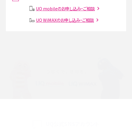
説
UQ mobileのお申し込み・ご相談
SMSとは？料金やできること、注意点や届かない時の対処法を解説
UQ WiMAXのお申し込み・ご相談
Discord（ディスコード）とは？使い方や用語の意味、便利な機能を解説
iPhone 16eとiPhone SE（第3世代）の違いは？サイズやスペックを比較して解説
iPhone 16eとiPhone 14を徹底比較！スペック・機能の違いをわかりやすく紹介
iPhone 16シリーズのモデルを比較！価格・サイズ・カメラ性能の違いを徹底解説
iPhone 16とiPhone 15の違いは？カメラ・スペック・機能を徹底比較
iPhoneの機種変更のやり方は？事前準備・手順やデータ移行方法をわかりやす
く解説
UQ公式SNSアカウント
スマホが高い理由は？購入費用を抑える方法や端末を選ぶ時の注意点を解説！