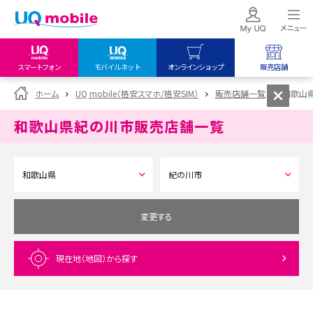
スマートフォン
モバイルネット
オンラインショップ
販売店舗
my UQ WiMAX
UQ mobile
UQ mobile
ホーム
UQ mobile（格安スマホ/格安SIM）
販売店舗一覧
和歌山
UQ WiMAX ご契約の方
オンラインショップ
販売店舗
和歌山県紀の川市
販売店舗一覧
My UQ mobile
UQ WiMAX
UQ WiMAX
UQ mobile ご契約の方
オンラインショップ
販売店舗
UQ mobile
データチャージサイト
変更する
現在地（地図）
から探す