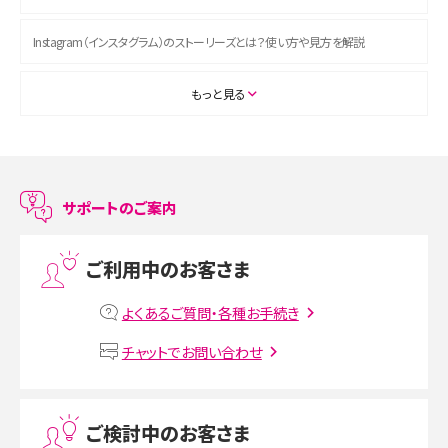
Instagram（インスタグラム）のストーリーズとは？使い方や見方を解説
ASMRとは？初心者向けの代表ジャンルや楽しみ方を解説
もっと見る
スマホのアラーム設定方法を解説！鳴らない原因と対処法、便利機能も紹介
LINEで友だちを削除する方法は？方法ごとの影響や復活・復元する方法も解説
サポートのご案内
プリペイドSIMとは？種類やメリット・デメリット、利用までの流れを解説
ご利用中のお客さま
MNOとは？MVNOやMVNEとの違いやメリット・デメリットを解説
よくあるご質問・各種お手続き
VPN接続とは？仕組みや必要性、メリット・デメリット、接続方法を解説
チャットでお問い合わせ
Threads（スレッズ）とは？主な機能や登録方法、投稿の仕方を解説
ご検討中のお客さま
Instagram（インスタグラム）でスクショするとバレる？バレるケースや撮り方も解