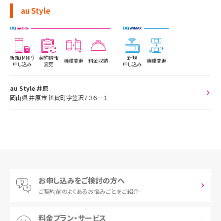
au Style
新規(MNP)
契約情報
新規
機種変更
料金収納
機種変更
申し込み
変更
申し込み
au Style 井原
岡山県 井原市 笹賀町字笠沢７３６－１
お申し込みをご検討の方へ
ご契約前の
よくあるお悩みごとをご紹介
料金プラン・サービス