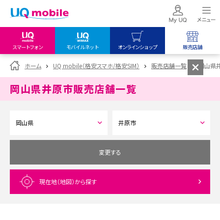
スマートフォン
モバイルネット
オンラインショップ
販売店舗
my UQ WiMAX
UQ mobile
UQ mobile
ホーム
UQ mobile（格安スマホ/格安SIM）
販売店舗一覧
岡山県
UQ WiMAX ご契約の方
オンラインショップ
販売店舗
岡山県井原市
販売店舗一覧
My UQ mobile
UQ WiMAX
UQ WiMAX
UQ mobile ご契約の方
オンラインショップ
販売店舗
UQ mobile
データチャージサイト
変更する
現在地（地図）
から探す