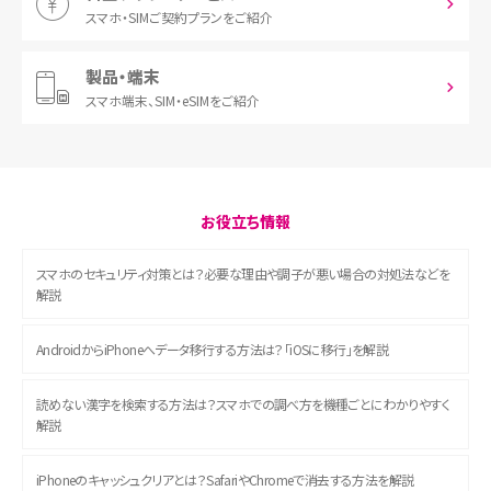
スマホ・SIM
ご契約プランをご紹介
製品・端末
スマホ端末、
SIM・eSIMをご紹介
お役立ち情報
スマホのセキュリティ対策とは？必要な理由や調子が悪い場合の対処法などを
解説
AndroidからiPhoneへデータ移行する方法は？「iOSに移行」を解説
読めない漢字を検索する方法は？スマホでの調べ方を機種ごとにわかりやすく
解説
iPhoneのキャッシュクリアとは？SafariやChromeで消去する方法を解説