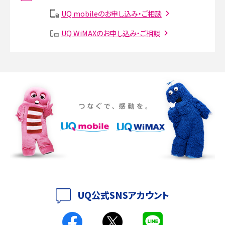
説
UQ mobileのお申し込み・ご相談
SMSとは？料金やできること、注意点や届かない時の対処法を解説
UQ WiMAXのお申し込み・ご相談
Discord（ディスコード）とは？使い方や用語の意味、便利な機能を解説
iPhone 16eとiPhone SE（第3世代）の違いは？サイズやスペックを比較して解説
iPhone 16eとiPhone 14を徹底比較！スペック・機能の違いをわかりやすく紹介
iPhone 16シリーズのモデルを比較！価格・サイズ・カメラ性能の違いを徹底解説
iPhone 16とiPhone 15の違いは？カメラ・スペック・機能を徹底比較
iPhoneの機種変更のやり方は？事前準備・手順やデータ移行方法をわかりやす
く解説
UQ公式SNSアカウント
スマホが高い理由は？購入費用を抑える方法や端末を選ぶ時の注意点を解説！