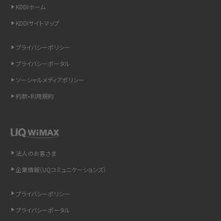
KDDIホーム
スマホのウィジェットとは？iPhone・Androidの設定方法やおススメを紹介
KDDIサイトマップ
リプライ機能とは？LINE、X（旧Twitter）、Instagram、TikTokで送る方法を解説
プライバシーポリシー
インスタのDMの送り方は？便利機能の使い方や注意点をわかりやすく解説
プライバシーポータル
ソーシャルメディアポリシー
Bluetooth®とは？Wi-Fiとの違いやスマホ・PCとの接続方法を解説
約款•利用規約
LINEで送信取り消しをする方法は？相手に知られるのか、削除との違いも紹介
「iPhoneを探す」の使い方と設定方法を紹介！ブラウザやアプリから探す方法を
詳しく解説
法人のお客さま
Wi-Fiを快適に使うための速度はどれくらい？用途別の目安・回線ごとの平均を
企業情報（UQコミュニケーションズ）
紹介
プライバシーポリシー
LINEの着信音や通知音の設定・変更方法を解説！鳴らない場合の対処法も紹介
プライバシーポータル