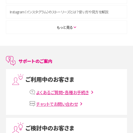
Instagram（インスタグラム）のストーリーズとは？使い方や見方を解説
ASMRとは？初心者向けの代表ジャンルや楽しみ方を解説
もっと見る
スマホのアラーム設定方法を解説！鳴らない原因と対処法、便利機能も紹介
LINEで友だちを削除する方法は？方法ごとの影響や復活・復元する方法も解説
サポートのご案内
プリペイドSIMとは？種類やメリット・デメリット、利用までの流れを解説
ご利用中のお客さま
MNOとは？MVNOやMVNEとの違いやメリット・デメリットを解説
よくあるご質問・各種お手続き
VPN接続とは？仕組みや必要性、メリット・デメリット、接続方法を解説
チャットでお問い合わせ
Threads（スレッズ）とは？主な機能や登録方法、投稿の仕方を解説
ご検討中のお客さま
Instagram（インスタグラム）でスクショするとバレる？バレるケースや撮り方も解