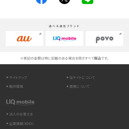
Androidスマホとは？特徴やメリット・デメリット、おススメ機種を紹介
高校生にスマホ制限は必要？所持率やメリット・デメリットを詳しく紹介
選べる通信ブランド
スマホのネット通信速度が遅い原因は？すぐできる対処法や見直すポイントを解
説
スマホや携帯端末の通信速度制限とは？回避のコツや解除のタイミング・方法
※表記の金額は特に記載のある場合を除きすべて
税込
です。
を解説
サイトマップ
当サイトについて
LINEの引き継ぎ方法は？対象データや事前準備・条件・注意点などを解説
動作環境
商標について
LINEの通知がこない時の原因と対処法9選！設定の確認手順も解説
非通知設定とは？184で電話をかける方法やiPhone・Androidの設定を解説
法人のお客さま
iCloudの使用容量を減らす9つの方法！使用状況の確認手順も紹介
企業情報（KDDI）