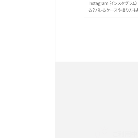
Instagram（インスタグラ
る？バレるケースや撮り方も
iPhone 16eとiPhone 
イズやスペックを比較して解
iPhone 16とiPhone 1
ク・機能を徹底比較
Androidスマホとは？特徴や
ススメ機種を紹介
スマホや携帯端末の通信速
ツや解除のタイミング・方法
ご利用中
非通知設定とは？184で電