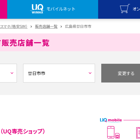
モバイルネット
オ
UQ mo
安スマホ/格安SIM）
販売店舗一覧
広島県廿日市市
オンライ
市
販売店舗一覧
UQ Wi
オンライ
変更する
（UQ専売ショップ）