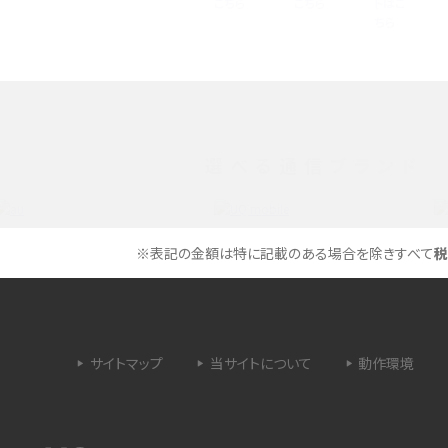
方法・解除に向けた工
インスタグラムとは？登録や投稿の方法、基本機
をわかりやすく解説
メリットやAndroid
パケット通信料とは？どのようなサービスがある
3Gサービスの終了についても解説
選べる通信ブランド
できない理由は？対処法
バックグラウンド通信とは？オンにするメリットや
く解説
メリット、オフにする方法を解説
※表記の金額は特に記載のある場合を除きすべて
税
 proを比較！サイズやカメ
iPhoneのバッテリー交換の目安は？交換する方
や費用なども解説
サイトマップ
当サイトについて
動作環境
タイムラプスとは？撮影するメリットやおススメの
は？特徴や作り方を解説
シーン、コツなどをわかりやすく解説