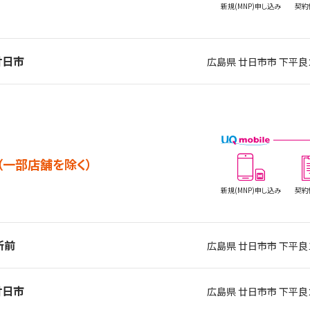
新規(MNP)
申し込み
契約
廿日市
広島県 廿日市市 
（一部店舗を除く）
新規(MNP)
申し込み
契約
所前
広島県 廿日市市 下平良
廿日市
広島県 廿日市市 下平