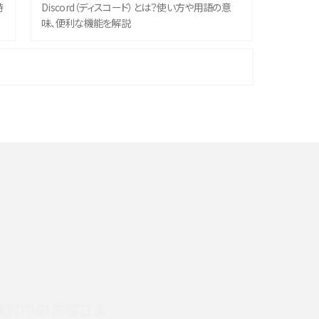
時
Discord（ディスコード）とは？使い方や用語の意
味、便利な機能を解説
機
iPhone 16シリーズのモデルを比較！価格・サイズ・
カメラ性能の違いを徹底解説
や
スマホが高い理由は？購入費用を抑える方法や端
末を選ぶ時の注意点を解説！
デ
スマホのネット通信速度が遅い原因は？すぐできる
対処法や見直すポイントを解説
LINEの通知がこない時の原因と対処法9選！設定
の確認手順も解説
検討中のお客さま
スマホのウィジェットとは？iPhone・Androidの設