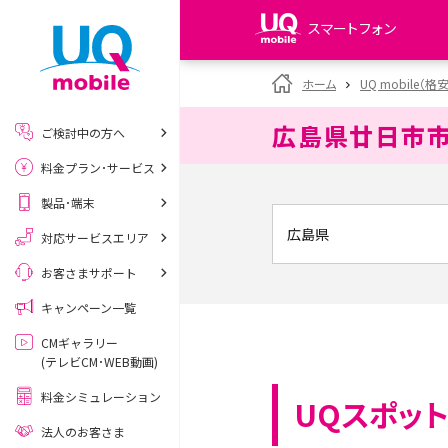
スマートフォン
my UQ WiMAX
ホーム
UQ mobile（格
UQ WiMAX ご契約の方
広島県廿日市
ご検討中の方へ
My UQ mobile
料金プラン･サービス
UQ mobile ご契約の方
製品･端末
UQ mobile
データチャージサイト
対応サービスエリア
お客さまサポート
キャンペーン一覧
CMギャラリー
(テレビCM･WEB動画)
料金シミュレーション
UQスポット
法人のお客さま