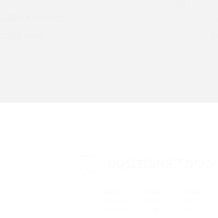
解説
の確認手順も紹介
るご質問・各種お手続き
witter）、
インスタのDMの送り方は？便利機能の使い方や
トでお問い合わせ
送る方法を解説
意点をわかりやすく解説
る方法は？相手に知られ
「iPhoneを探す」の使い方と設定方法を紹介！ブ
ウザやアプリから探す方法を詳しく解説
設定・変更方法を解説！
着信拒否とは？設定方法やブロックした番号の
介
認方法を解説
プ設定方法や空き容量が
UQ公式SNSアカウン
ASMRとは？意味や動画の種類、楽しみ方を紹介
特典は？料金プランやメリッ
スマホの位置情報機能とは？有効にした場合の
説
リットや注意点などを解説