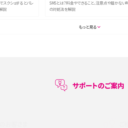
ム）でスクショするとバレ
SMSとは？料金やできること、注意点や届かない
解説
の対処法を解説
SE（第3世代）の違いは？サ
iPhone 16eとiPhone 14を徹底比較！スペック・
もっと見る
説
能の違いをわかりやすく紹介
5の違いは？カメラ・スペッ
iPhoneの機種変更のやり方は？事前準備・手順
データ移行方法をわかりやすく解説
メリット・デメリット、お
高校生にスマホ制限は必要？所持率やメリット・
メリットを詳しく紹介
サポートのご案内
度制限とは？回避のコ
LINEの引き継ぎ方法は？対象データや事前準備・
を解説
条件・注意点などを解説
のお客さま
ご
話をかける方法や
iCloudの使用容量を減らす9つの方法！使用状況