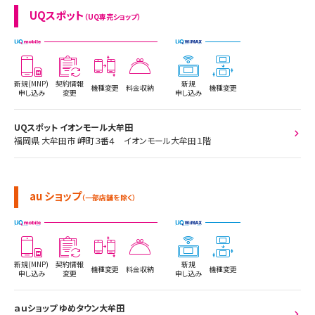
UQスポット
（UQ専売ショップ）
新規(MNP)
契約情報
新規
機種変更
料金収納
機種変更
申し込み
変更
申し込み
UQスポット イオンモール大牟田
福岡県 大牟田市 岬町３番４ イオンモール大牟田１階
au ショップ
（一部店舗を除く）
新規(MNP)
契約情報
新規
機種変更
料金収納
機種変更
申し込み
変更
申し込み
ａｕショップ ゆめタウン大牟田