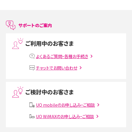
スマホのアラーム設定方法を解説！鳴らない原因と対処法、便利機能も紹介
LINEで友だちを削除する方法は？方法ごとの影響や復活・復元する方法も解説
サポートのご案内
プリペイドSIMとは？種類やメリット・デメリット、利用までの流れを解説
ご利用中のお客さま
MNOとは？MVNOやMVNEとの違いやメリット・デメリットを解説
よくあるご質問・各種お手続き
VPN接続とは？仕組みや必要性、メリット・デメリット、接続方法を解説
チャットでお問い合わせ
Threads（スレッズ）とは？主な機能や登録方法、投稿の仕方を解説
ご検討中のお客さま
Instagram（インスタグラム）でスクショするとバレる？バレるケースや撮り方も解
説
UQ mobileのお申し込み・ご相談
SMSとは？料金やできること、注意点や届かない時の対処法を解説
UQ WiMAXのお申し込み・ご相談
Discord（ディスコード）とは？使い方や用語の意味、便利な機能を解説