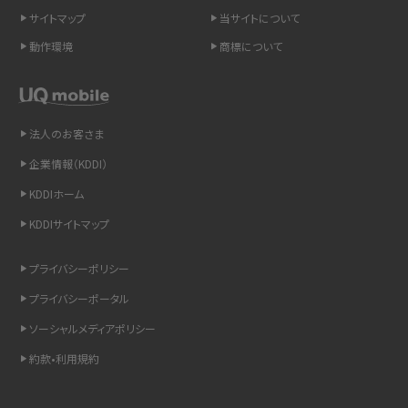
スマホのネット通信速度が遅い原因は？すぐできる対処法や見直すポイントを解
サイトマップ
当サイトについて
説
動作環境
商標について
スマホや携帯端末の通信速度制限とは？回避のコツや解除のタイミング・方法
を解説
法人のお客さま
LINEの引き継ぎ方法は？対象データや事前準備・条件・注意点などを解説
企業情報（KDDI）
LINEの通知がこない時の原因と対処法9選！設定の確認手順も解説
KDDIホーム
KDDIサイトマップ
非通知設定とは？184で電話をかける方法やiPhone・Androidの設定を解説
プライバシーポリシー
iCloudの使用容量を減らす9つの方法！使用状況の確認手順も紹介
プライバシーポータル
スマホのウィジェットとは？iPhone・Androidの設定方法やおススメを紹介
ソーシャルメディアポリシー
約款•利用規約
リプライ機能とは？LINE、X（旧Twitter）、Instagram、TikTokで送る方法を解説