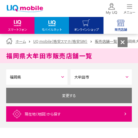
スマートフォン
モバイルネット
オンラインショップ
販売店舗
my UQ WiMAX
UQ mobile
UQ mobile
ホーム
UQ mobile（格安スマホ/格安SIM）
販売店舗一覧
福岡県
UQ WiMAX ご契約の方
オンラインショップ
販売店舗
福岡県大牟田市
販売店舗一覧
My UQ mobile
UQ WiMAX
UQ WiMAX
UQ mobile ご契約の方
オンラインショップ
販売店舗
UQ mobile
データチャージサイト
変更する
現在地（地図）
から探す