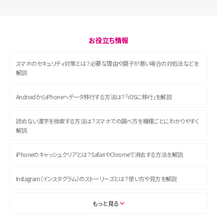
お役立ち情報
スマホのセキュリティ対策とは？必要な理由や調子が悪い場合の対処法などを
解説
AndroidからiPhoneへデータ移行する方法は？「iOSに移行」を解説
読めない漢字を検索する方法は？スマホでの調べ方を機種ごとにわかりやすく
解説
iPhoneのキャッシュクリアとは？SafariやChromeで消去する方法を解説
Instagram（インスタグラム）のストーリーズとは？使い方や見方を解説
ASMRとは？初心者向けの代表ジャンルや楽しみ方を解説
もっと見る