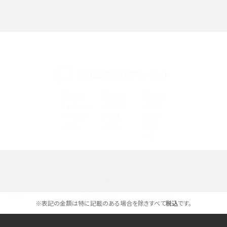
iPhone 16eとiPhone SE（第3世代）の違いは？サイズやスペックを比較して解説
iPhone 16eとiPhone 14を徹底比較！スペック・機能の違いをわかりやすく紹介
iPhone 16シリーズのモデルを比較！価格・サイズ・カメラ性能の違いを徹底解説
UQ公式SNSアカウント
iPhone 16とiPhone 15の違いは？カメラ・スペック・機能を徹底比較
iPhoneの機種変更のやり方は？事前準備・手順やデータ移行方法をわかりやす
く解説
スマホが高い理由は？購入費用を抑える方法や端末を選ぶ時の注意点を解説！
選べる通信ブランド
Androidスマホとは？特徴やメリット・デメリット、おススメ機種を紹介
※表記の金額は特に記載のある場合を除きすべて
税込
です。
高校生にスマホ制限は必要？所持率やメリット・デメリットを詳しく紹介