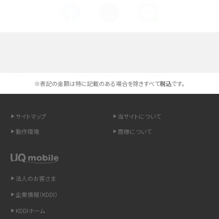
Androidスマホとは？特徴やメリット・デメリット、おススメ機種を紹介
高校生にスマホ制限は必要？所持率やメリット・デメリットを詳しく紹介
選べる通信ブランド
スマホのネット通信速度が遅い原因は？すぐできる対処法や見直すポイントを解
説
※表記の金額は特に記載のある場合を除きすべて
税込
です。
スマホや携帯端末の通信速度制限とは？回避のコツや解除のタイミング・方法
を解説
サイトマップ
当サイトについて
動作環境
商標について
LINEの引き継ぎ方法は？対象データや事前準備・条件・注意点などを解説
LINEの通知がこない時の原因と対処法9選！設定の確認手順も解説
法人のお客さま
非通知設定とは？184で電話をかける方法やiPhone・Androidの設定を解説
企業情報（KDDI）
iCloudの使用容量を減らす9つの方法！使用状況の確認手順も紹介
KDDIホーム