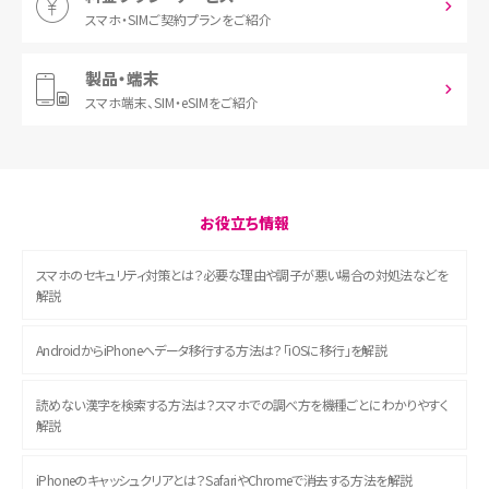
スマホ・SIM
ご契約プランをご紹介
製品・端末
スマホ端末、
SIM・eSIMをご紹介
お役立ち情報
スマホのセキュリティ対策とは？必要な理由や調子が悪い場合の対処法などを
解説
AndroidからiPhoneへデータ移行する方法は？「iOSに移行」を解説
読めない漢字を検索する方法は？スマホでの調べ方を機種ごとにわかりやすく
解説
iPhoneのキャッシュクリアとは？SafariやChromeで消去する方法を解説