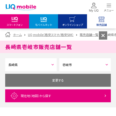
スマートフォン
モバイルネット
オンラインショップ
販売店舗
my UQ WiMAX
UQ mobile
UQ mobile
ホーム
UQ mobile（格安スマホ/格安SIM）
販売店舗一覧
長崎県
UQ WiMAX ご契約の方
オンラインショップ
販売店舗
長崎県壱岐市
販売店舗一覧
My UQ mobile
UQ WiMAX
UQ WiMAX
UQ mobile ご契約の方
オンラインショップ
販売店舗
UQ mobile
データチャージサイト
変更する
現在地（地図）
から探す