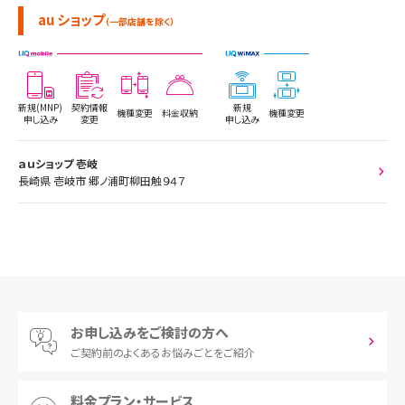
au ショップ
（一部店舗を除く）
新規(MNP)
契約情報
新規
機種変更
料金収納
機種変更
申し込み
変更
申し込み
ａｕショップ 壱岐
長崎県 壱岐市 郷ノ浦町柳田触９４７
お申し込みをご検討の方へ
ご契約前の
よくあるお悩みごとをご紹介
料金プラン・サービス