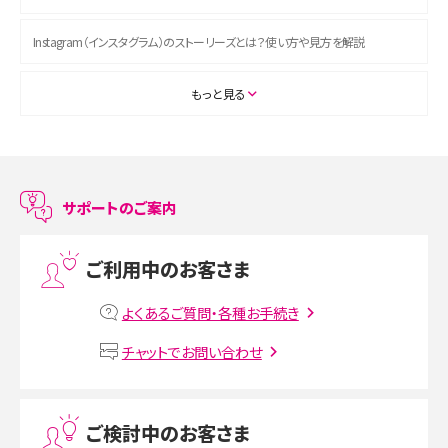
Instagram（インスタグラム）のストーリーズとは？使い方や見方を解説
ASMRとは？初心者向けの代表ジャンルや楽しみ方を解説
もっと見る
スマホのアラーム設定方法を解説！鳴らない原因と対処法、便利機能も紹介
LINEで友だちを削除する方法は？方法ごとの影響や復活・復元する方法も解説
サポートのご案内
プリペイドSIMとは？種類やメリット・デメリット、利用までの流れを解説
ご利用中のお客さま
MNOとは？MVNOやMVNEとの違いやメリット・デメリットを解説
よくあるご質問・各種お手続き
VPN接続とは？仕組みや必要性、メリット・デメリット、接続方法を解説
チャットでお問い合わせ
Threads（スレッズ）とは？主な機能や登録方法、投稿の仕方を解説
ご検討中のお客さま
Instagram（インスタグラム）でスクショするとバレる？バレるケースや撮り方も解