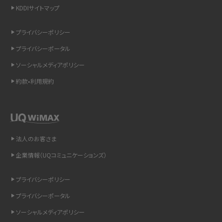
KDDIサイトマップ
スマホのウィジェットとは？iPhone・Androidの設定方法やおススメを紹介
プライバシーポリシー
リプライ機能とは？LINE、X（旧Twitter）、Instagram、TikTokで送る方法を解説
プライバシーポータル
インスタのDMの送り方は？便利機能の使い方や注意点をわかりやすく解説
ソーシャルメディアポリシー
約款•利用規約
Bluetooth®とは？Wi-Fiとの違いやスマホ・PCとの接続方法を解説
LINEで送信取り消しをする方法は？相手に知られるのか、削除との違いも紹介
「iPhoneを探す」の使い方と設定方法を紹介！ブラウザやアプリから探す方法を
法人のお客さま
詳しく解説
企業情報（UQコミュニケーションズ）
Wi-Fiを快適に使うための速度はどれくらい？用途別の目安・回線ごとの平均を
プライバシーポリシー
紹介
プライバシーポータル
LINEの着信音や通知音の設定・変更方法を解説！鳴らない場合の対処法も紹介
ソーシャルメディアポリシー