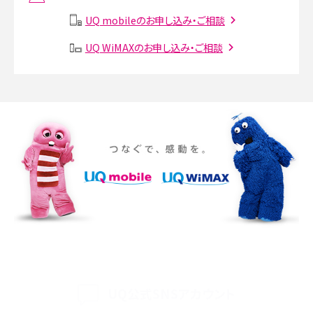
説
UQ mobileのお申し込み・ご相談
SMSとは？料金やできること、注意点や届かない時の対処法を解説
UQ WiMAXのお申し込み・ご相談
Discord（ディスコード）とは？使い方や用語の意味、便利な機能を解説
iPhone 16eとiPhone SE（第3世代）の違いは？サイズやスペックを比較して解説
iPhone 16eとiPhone 14を徹底比較！スペック・機能の違いをわかりやすく紹介
iPhone 16シリーズのモデルを比較！価格・サイズ・カメラ性能の違いを徹底解説
iPhone 16とiPhone 15の違いは？カメラ・スペック・機能を徹底比較
iPhoneの機種変更のやり方は？事前準備・手順やデータ移行方法をわかりやす
く解説
UQ公式SNSアカウント
スマホが高い理由は？購入費用を抑える方法や端末を選ぶ時の注意点を解説！