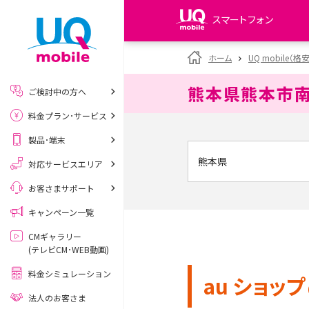
スマートフォン
my UQ WiMAX
ホーム
UQ mobile（格
UQ WiMAX ご契約の方
熊本県熊本市
ご検討中の方へ
My UQ mobile
料金プラン･サービス
UQ mobile ご契約の方
製品･端末
UQ mobile
データチャージサイト
対応サービスエリア
お客さまサポート
キャンペーン一覧
CMギャラリー
(テレビCM･WEB動画)
料金シミュレーション
au ショップ
法人のお客さま