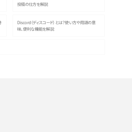
投稿の仕方を解説
時
Discord（ディスコード）とは？使い方や用語の意
味、便利な機能を解説
機
iPhone 16シリーズのモデルを比較！価格・サイズ・
カメラ性能の違いを徹底解説
や
スマホが高い理由は？購入費用を抑える方法や端
末を選ぶ時の注意点を解説！
デ
スマホのネット通信速度が遅い原因は？すぐできる
対処法や見直すポイントを解説
LINEの通知がこない時の原因と対処法9選！設定
の確認手順も解説