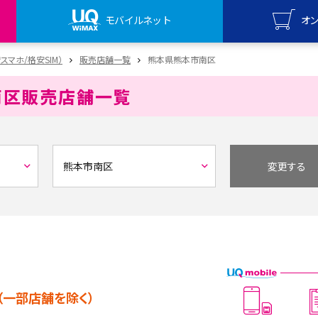
モバイルネット
オ
UQ mo
安スマホ/格安SIM）
販売店舗一覧
熊本県熊本市南区
オンライ
南区
販売店舗一覧
UQ Wi
オンライ
変更する
（一部店舗を除く）