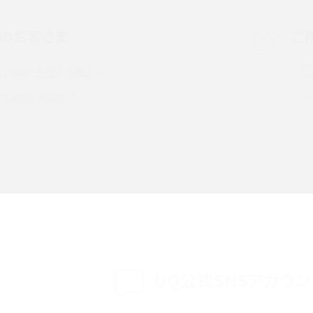
のお客さま
ご
話をかける方法や
iCloudの使用容量を減らす9つの方法！使用状況
解説
の確認手順も紹介
るご質問・各種お手続き
witter）、
インスタのDMの送り方は？便利機能の使い方や
トでお問い合わせ
送る方法を解説
意点をわかりやすく解説
る方法は？相手に知られ
「iPhoneを探す」の使い方と設定方法を紹介！ブ
ウザやアプリから探す方法を詳しく解説
設定・変更方法を解説！
着信拒否とは？設定方法やブロックした番号の
介
認方法を解説
プ設定方法や空き容量が
UQ公式SNSアカウン
ASMRとは？意味や動画の種類、楽しみ方を紹介