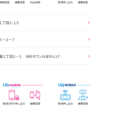
情報
変更
機種変更
料金収納
新規
申し込み
機種変更
１丁目１-１５
８－２－７
井島１丁目２－１ ゆめタウンはません１Ｆ
新規(MNP)
申し込み
機種変更
新規
申し込み
機種変更