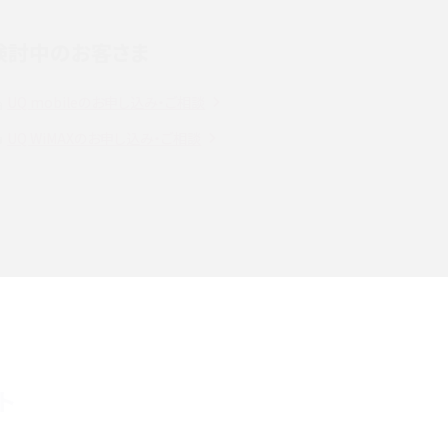
検討中のお客さま
スマホのウィジェットとは？iPhone・Androidの設
定方法やおススメを紹介
UQ mobileのお申し込み・ご相談
注
Bluetooth®とは？Wi-Fiとの違いやスマホ・PCとの
UQ WiMAXのお申し込み・ご相談
接続方法を解説
ラ
Wi-Fiを快適に使うための速度はどれくらい？用途
別の目安・回線ごとの平均を紹介
確
LINEでブロックされているか確認する方法は？手
順や注意点を解説
メンションとは？LINE・X・Instagram・Facebook・
ト
TikTokでのやり方を解説