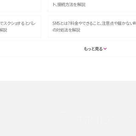
ト、接続方法を解説
ム）でスクショするとバレ
SMSとは？料金やできること、注意点や届かない
解説
の対処法を解説
SE（第3世代）の違いは？サ
iPhone 16eとiPhone 14を徹底比較！スペック・
もっと見る
説
能の違いをわかりやすく紹介
5の違いは？カメラ・スペッ
iPhoneの機種変更のやり方は？事前準備・手順
データ移行方法をわかりやすく解説
メリット・デメリット、お
高校生にスマホ制限は必要？所持率やメリット・
メリットを詳しく紹介
サポートのご案内
度制限とは？回避のコ
LINEの引き継ぎ方法は？対象データや事前準備・
を解説
条件・注意点などを解説