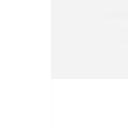
ご利用中
非通知設定とは？184で電
iPhone・Androidの設定を
よくあ
リプライ機能とは？LINE、X（旧T
チャッ
Instagram、TikTokで
LINEで送信取り消しをす
るのか、削除との違いも紹介
LINEの着信音や通知音の
鳴らない場合の対処法も紹
iCloudとは？バックアッ
足りない時の対処法を紹介