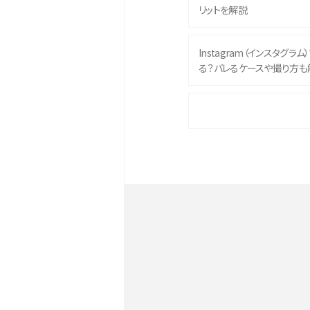
リットを解説
Instagram（インスタグラ
る？バレるケースや撮り方も
iPhone 16eとiPhone 
イズやスペックを比較して解
iPhone 16とiPhone 1
ク・機能を徹底比較
Androidスマホとは？特徴や
ススメ機種を紹介
スマホや携帯端末の通信速
ツや解除のタイミング・方法