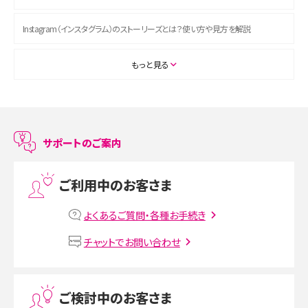
Instagram（インスタグラム）のストーリーズとは？使い方や見方を解説
ASMRとは？初心者向けの代表ジャンルや楽しみ方を解説
もっと見る
スマホのアラーム設定方法を解説！鳴らない原因と対処法、便利機能も紹介
LINEで友だちを削除する方法は？方法ごとの影響や復活・復元する方法も解説
サポートのご案内
プリペイドSIMとは？種類やメリット・デメリット、利用までの流れを解説
ご利用中のお客さま
MNOとは？MVNOやMVNEとの違いやメリット・デメリットを解説
よくあるご質問・各種お手続き
VPN接続とは？仕組みや必要性、メリット・デメリット、接続方法を解説
チャットでお問い合わせ
Threads（スレッズ）とは？主な機能や登録方法、投稿の仕方を解説
ご検討中のお客さま
Instagram（インスタグラム）でスクショするとバレる？バレるケースや撮り方も解