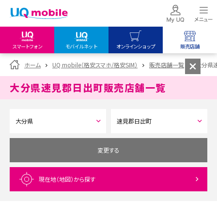
スマートフォン
モバイルネット
オンラインショップ
販売店舗
my UQ WiMAX
UQ mobile
UQ mobile
ホーム
UQ mobile（格安スマホ/格安SIM）
販売店舗一覧
大分県
UQ WiMAX ご契約の方
オンラインショップ
販売店舗
大分県速見郡日出町
販売店舗一覧
My UQ mobile
UQ WiMAX
UQ WiMAX
UQ mobile ご契約の方
オンラインショップ
販売店舗
UQ mobile
データチャージサイト
変更する
現在地（地図）
から探す