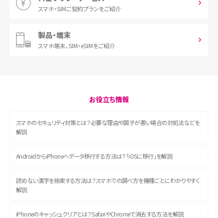
スマホ・SIM
ご契約プランをご紹介
製品・端末
スマホ端末、
SIM・eSIMをご紹介
お役立ち情報
スマホのセキュリティ対策とは？必要な理由や調子が悪い場合の対処法などを
解説
AndroidからiPhoneへデータ移行する方法は？「iOSに移行」を解説
読めない漢字を検索する方法は？スマホでの調べ方を機種ごとにわかりやすく
解説
iPhoneのキャッシュクリアとは？SafariやChromeで消去する方法を解説