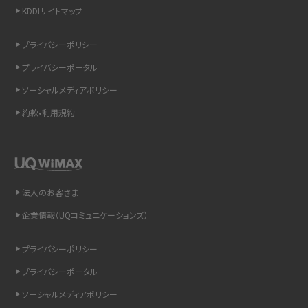
KDDIサイトマップ
スマホのウィジェットとは？iPhone・Androidの設定方法やおススメを紹介
プライバシーポリシー
リプライ機能とは？LINE、X（旧Twitter）、Instagram、TikTokで送る方法を解説
プライバシーポータル
インスタのDMの送り方は？便利機能の使い方や注意点をわかりやすく解説
ソーシャルメディアポリシー
約款•利用規約
Bluetooth®とは？Wi-Fiとの違いやスマホ・PCとの接続方法を解説
LINEで送信取り消しをする方法は？相手に知られるのか、削除との違いも紹介
「iPhoneを探す」の使い方と設定方法を紹介！ブラウザやアプリから探す方法を
法人のお客さま
詳しく解説
企業情報（UQコミュニケーションズ）
Wi-Fiを快適に使うための速度はどれくらい？用途別の目安・回線ごとの平均を
プライバシーポリシー
紹介
プライバシーポータル
LINEの着信音や通知音の設定・変更方法を解説！鳴らない場合の対処法も紹介
ソーシャルメディアポリシー