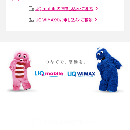
説
UQ mobileのお申し込み・ご相談
SMSとは？料金やできること、注意点や届かない時の対処法を解説
UQ WiMAXのお申し込み・ご相談
Discord（ディスコード）とは？使い方や用語の意味、便利な機能を解説
iPhone 16eとiPhone SE（第3世代）の違いは？サイズやスペックを比較して解説
iPhone 16eとiPhone 14を徹底比較！スペック・機能の違いをわかりやすく紹介
iPhone 16シリーズのモデルを比較！価格・サイズ・カメラ性能の違いを徹底解説
iPhone 16とiPhone 15の違いは？カメラ・スペック・機能を徹底比較
iPhoneの機種変更のやり方は？事前準備・手順やデータ移行方法をわかりやす
く解説
UQ公式SNSアカウント
スマホが高い理由は？購入費用を抑える方法や端末を選ぶ時の注意点を解説！