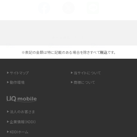
Androidスマホとは？特徴やメリット・デメリット、おススメ機種を紹介
高校生にスマホ制限は必要？所持率やメリット・デメリットを詳しく紹介
選べる通信ブランド
スマホのネット通信速度が遅い原因は？すぐできる対処法や見直すポイントを解
説
※表記の金額は特に記載のある場合を除きすべて
税込
です。
スマホや携帯端末の通信速度制限とは？回避のコツや解除のタイミング・方法
を解説
サイトマップ
当サイトについて
動作環境
商標について
LINEの引き継ぎ方法は？対象データや事前準備・条件・注意点などを解説
LINEの通知がこない時の原因と対処法9選！設定の確認手順も解説
法人のお客さま
非通知設定とは？184で電話をかける方法やiPhone・Androidの設定を解説
企業情報（KDDI）
iCloudの使用容量を減らす9つの方法！使用状況の確認手順も紹介
KDDIホーム