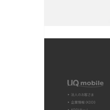
YouTubeショート動画と
Snapdragon（スナップド
方法やおススメ機種を紹介
フリック入力とは？使い方・
ントをわかりやすく解説
SIMフリーのiPhoneとは
入できる場所を解説
電子マネーとは？支払い方法
法人のお客さま
をわかりやすく解説
企業情報（KDDI）
KDDIホーム