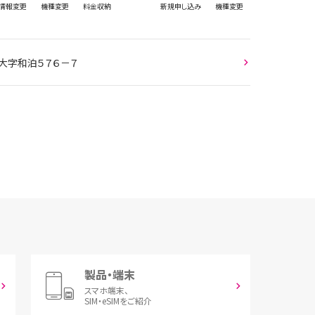
情報
変更
機種変更
料金収納
新規
申し込み
機種変更
大字和泊５７６－７
製品・端末
スマホ端末、
SIM・eSIMをご紹介