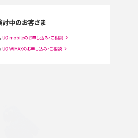
LINEの通知がこない時の原因と対処法9選！設定
の確認手順も解説
検討中のお客さま
スマホのウィジェットとは？iPhone・Androidの設
定方法やおススメを紹介
UQ mobileのお申し込み・ご相談
UQ WiMAXのお申し込み・ご相談
注
Bluetooth®とは？Wi-Fiとの違いやスマホ・PCとの
接続方法を解説
ラ
Wi-Fiを快適に使うための速度はどれくらい？用途
別の目安・回線ごとの平均を紹介
確
LINEでブロックされているか確認する方法は？手
順や注意点を解説
メンションとは？LINE・X・Instagram・Facebook・