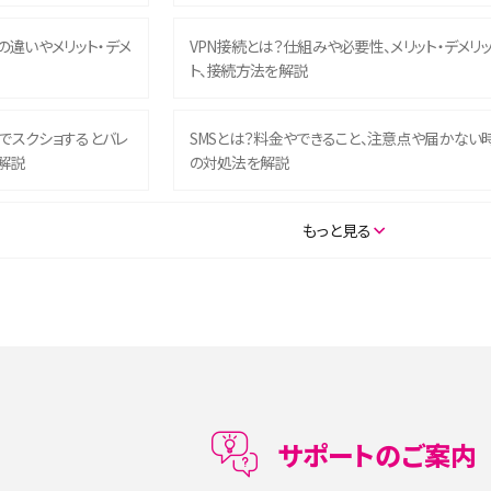
との違いやメリット・デメ
VPN接続とは？仕組みや必要性、メリット・デメリ
ト、接続方法を解説
ム）でスクショするとバレ
SMSとは？料金やできること、注意点や届かない
解説
の対処法を解説
SE（第3世代）の違いは？サ
iPhone 16eとiPhone 14を徹底比較！スペック・
もっと見る
説
能の違いをわかりやすく紹介
5の違いは？カメラ・スペッ
iPhoneの機種変更のやり方は？事前準備・手順
データ移行方法をわかりやすく解説
メリット・デメリット、お
高校生にスマホ制限は必要？所持率やメリット・
メリットを詳しく紹介
サポートのご案内