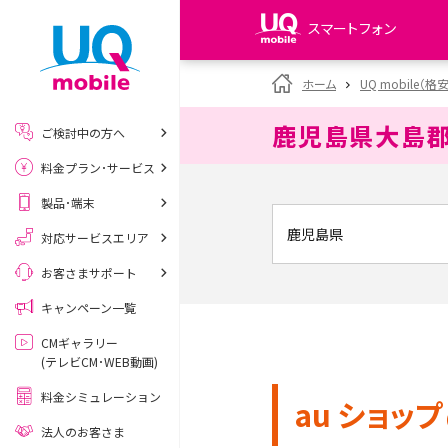
スマートフォン
my UQ WiMAX
ホーム
UQ mobile（格
UQ WiMAX ご契約の方
鹿児島県大島
ご検討中の方へ
My UQ mobile
料金プラン･サービス
UQ mobile ご契約の方
製品･端末
UQ mobile
データチャージサイト
対応サービスエリア
お客さまサポート
キャンペーン一覧
CMギャラリー
(テレビCM･WEB動画)
料金シミュレーション
au ショップ
法人のお客さま