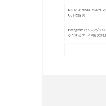
MNOとは？MVNOやMVNE
リットを解説
Instagram（インスタグラ
る？バレるケースや撮り方も
iPhone 16eとiPhone 
イズやスペックを比較して解
iPhone 16とiPhone 1
ク・機能を徹底比較
Androidスマホとは？特徴や
ススメ機種を紹介