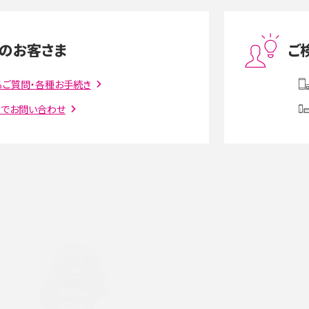
度制限とは？回避のコ
LINEの引き継ぎ方法は？対象データや事前準備・
を解説
条件・注意点などを解説
のお客さま
ご
話をかける方法や
iCloudの使用容量を減らす9つの方法！使用状況
解説
の確認手順も紹介
るご質問・各種お手続き
トでお問い合わせ
witter）、
インスタのDMの送り方は？便利機能の使い方や
送る方法を解説
意点をわかりやすく解説
る方法は？相手に知られ
「iPhoneを探す」の使い方と設定方法を紹介！ブ
ウザやアプリから探す方法を詳しく解説
設定・変更方法を解説！
着信拒否とは？設定方法やブロックした番号の
介
認方法を解説
プ設定方法や空き容量が
ASMRとは？意味や動画の種類、楽しみ方を紹介