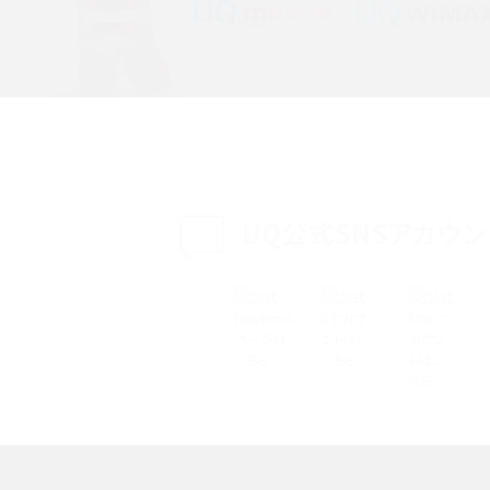
特典は？料金プランやメリッ
スマホの位置情報機能とは？有効にした場合の
説
リットや注意点などを解説
方法・解除に向けた工
インスタグラムとは？登録や投稿の方法、基本機
をわかりやすく解説
UQ公式SNSアカウン
メリットやAndroid
パケット通信料とは？どのようなサービスがある
3Gサービスの終了についても解説
できない理由は？対処法
バックグラウンド通信とは？オンにするメリットや
く解説
メリット、オフにする方法を解説
 proを比較！サイズやカメ
iPhoneのバッテリー交換の目安は？交換する方
や費用なども解説