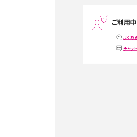
スマホや携帯端末の通信速
ツや解除のタイミング・方法
ご利用中
非通知設定とは？184で電
iPhone・Androidの設定を
よくあ
チャッ
リプライ機能とは？LINE、X（旧T
Instagram、TikTokで
LINEで送信取り消しをす
るのか、削除との違いも紹介
LINEの着信音や通知音の
鳴らない場合の対処法も紹
iCloudとは？バックアッ