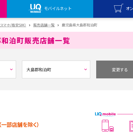
モバイルネット
オ
UQ mo
安スマホ/格安SIM）
販売店舗一覧
鹿児島県大島郡和泊町
オンライ
郡和泊町
販売店舗一覧
UQ Wi
オンライ
変更する
（一部店舗を除く）