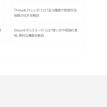
ッ
Threads（スレッズ）とは？主な機能や登録方法、
投稿の仕方を解説
時
Discord（ディスコード）とは？使い方や用語の意
味、便利な機能を解説
機
iPhone 16シリーズのモデルを比較！価格・サイズ・
カメラ性能の違いを徹底解説
や
スマホが高い理由は？購入費用を抑える方法や端
末を選ぶ時の注意点を解説！
デ
スマホのネット通信速度が遅い原因は？すぐできる
対処法や見直すポイントを解説