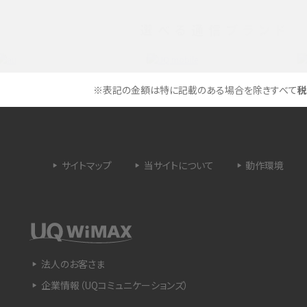
選べる通信ブランド
タイムラプスとは？撮影するメリットやおススメの
は？特徴や作り方を解説
シーン、コツなどをわかりやすく解説
ラゴン）とは？性能の確認
画面ミラーリングとは？接続の種類や方法、つな
※表記の金額は特に記載のある場合を除きすべて
税
らない場合の原因を解説
設定方法や練習のポイ
サブスクとは？言葉の意味やメリット、デメリットの
ほか、サービスの例を解説
サイトマップ
当サイトについて
動作環境
？キャリア版との違いや購
iPhoneが充電できない時はどうすればよい？6つ
の原因と対処法
や種類、メリットなど
Google Pixel 6aってどんなスマホ？特徴やほか
法人のお客さま
スマホとの比較などをわかりやすく解説
企業情報（UQコミュニケーションズ）