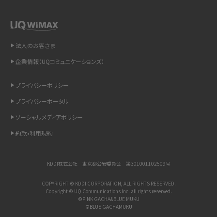
「iPhoneを探す」の使い方と設定方法を紹介！ブラウザやアプリから探す方法を
詳しく解説
法人のお客さま
Wi-Fiを快適に使うための速度はどれくらい？用途別の目安・回線ごとの平均を
紹介
企業情報（UQコミュニケーションズ）
LINEの着信音や通知音の設定・変更方法を解説！鳴らない場合の対処法も紹介
プライバシーポリシー
プライバシーポータル
着信拒否とは？設定方法やブロックした番号の確認方法を解説
ソーシャルメディアポリシー
LINEでブロックされているか確認する方法は？手順や注意点を解説
約款•利用規約
iCloudとは？バックアップ設定方法や空き容量が足りない時の対処法を紹介
KDDI株式会社 東京都公安委員会 第301001102509号
ASMRとは？意味や動画の種類、楽しみ方を紹介
COPYRIGHT © KDDI CORPORATION, ALL RIGHTS RESERVED.
Copyright © UQ Communications Inc. all rights reserved.
©PINK GACHA&BLUE MUKU
メンションとは？LINE・X・Instagram・Facebook・TikTokでのやり方を解説
©BLUE GACHAMUKU