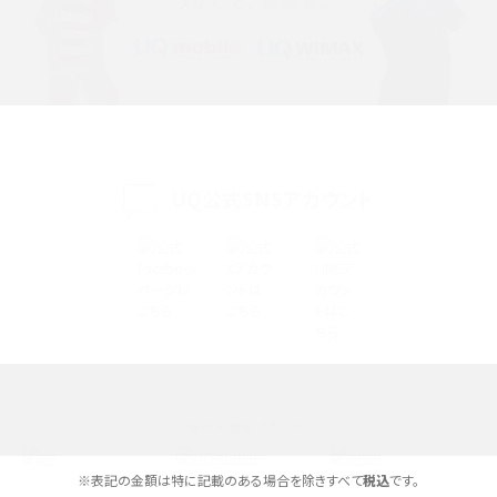
iPhone 16シリーズのモデルを比較！価格・サイズ・カメラ性能の違いを徹底解説
iPhone 16とiPhone 15の違いは？カメラ・スペック・機能を徹底比較
iPhoneの機種変更のやり方は？事前準備・手順やデータ移行方法をわかりやす
く解説
UQ公式SNSアカウント
スマホが高い理由は？購入費用を抑える方法や端末を選ぶ時の注意点を解説！
Androidスマホとは？特徴やメリット・デメリット、おススメ機種を紹介
高校生にスマホ制限は必要？所持率やメリット・デメリットを詳しく紹介
スマホのネット通信速度が遅い原因は？すぐできる対処法や見直すポイントを解
説
選べる通信ブランド
スマホや携帯端末の通信速度制限とは？回避のコツや解除のタイミング・方法
を解説
※表記の金額は特に記載のある場合を除きすべて
税込
です。