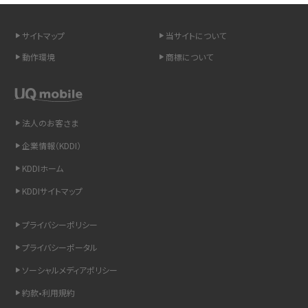
LINEの引き継ぎ方法は？対象データや事前準備・条件・注意点などを解説
サイトマップ
当サイトについて
LINEの通知がこない時の原因と対処法9選！設定の確認手順も解説
動作環境
商標について
非通知設定とは？184で電話をかける方法やiPhone・Androidの設定を解説
法人のお客さま
iCloudの使用容量を減らす9つの方法！使用状況の確認手順も紹介
企業情報（KDDI）
スマホのウィジェットとは？iPhone・Androidの設定方法やおススメを紹介
KDDIホーム
KDDIサイトマップ
リプライ機能とは？LINE、X（旧Twitter）、Instagram、TikTokで送る方法を解説
プライバシーポリシー
インスタのDMの送り方は？便利機能の使い方や注意点をわかりやすく解説
プライバシーポータル
Bluetooth®とは？Wi-Fiとの違いやスマホ・PCとの接続方法を解説
ソーシャルメディアポリシー
約款•利用規約
LINEで送信取り消しをする方法は？相手に知られるのか、削除との違いも紹介