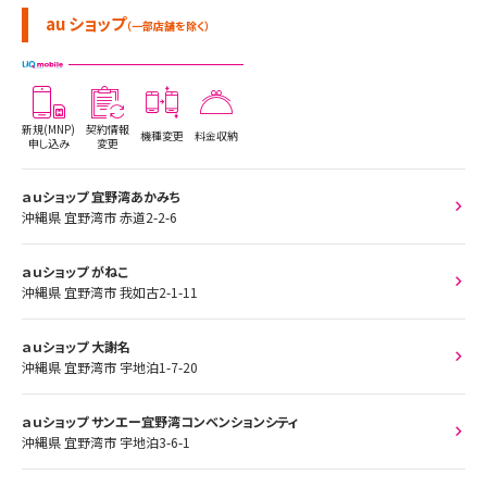
au ショップ
（一部店舗を除く）
新規(MNP)
契約情報
機種変更
料金収納
申し込み
変更
ａｕショップ 宜野湾あかみち
沖縄県 宜野湾市 赤道2-2-6
ａｕショップ がねこ
沖縄県 宜野湾市 我如古2-1-11
ａｕショップ 大謝名
沖縄県 宜野湾市 宇地泊1-7-20
ａｕショップ サンエー宜野湾コンベンションシティ
沖縄県 宜野湾市 宇地泊3-6-1