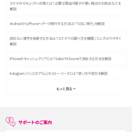
スマホのセキュリティ対策とは？必要な理由や調子が悪い場合の対処法などを
解説
AndroidからiPhoneへデータ移行する方法は？「iOSに移行」を解説
読めない漢字を検索する方法は？スマホでの調べ方を機種ごとにわかりやすく
解説
iPhoneのキャッシュクリアとは？SafariやChromeで消去する方法を解説
Instagram（インスタグラム）のストーリーズとは？使い方や見方を解説
ASMRとは？初心者向けの代表ジャンルや楽しみ方を解説
もっと見る
スマホのアラーム設定方法を解説！鳴らない原因と対処法、便利機能も紹介
LINEで友だちを削除する方法は？方法ごとの影響や復活・復元する方法も解説
サポートのご案内