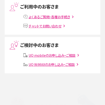
プリペイドSIMとは？種類やメリット・デメリット、利用までの流れを解説
ご利用中のお客さま
MNOとは？MVNOやMVNEとの違いやメリット・デメリットを解説
よくあるご質問・各種お手続き
VPN接続とは？仕組みや必要性、メリット・デメリット、接続方法を解説
チャットでお問い合わせ
Threads（スレッズ）とは？主な機能や登録方法、投稿の仕方を解説
ご検討中のお客さま
Instagram（インスタグラム）でスクショするとバレる？バレるケースや撮り方も解
説
UQ mobileのお申し込み・ご相談
SMSとは？料金やできること、注意点や届かない時の対処法を解説
UQ WiMAXのお申し込み・ご相談
Discord（ディスコード）とは？使い方や用語の意味、便利な機能を解説
iPhone 16eとiPhone SE（第3世代）の違いは？サイズやスペックを比較して解説
iPhone 16eとiPhone 14を徹底比較！スペック・機能の違いをわかりやすく紹介