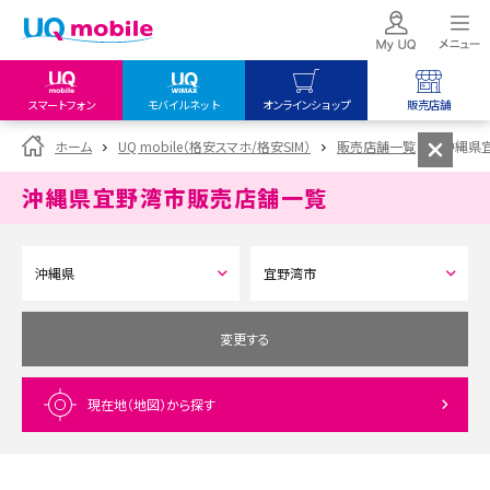
スマートフォン
モバイルネット
オンラインショップ
販売店舗
my UQ WiMAX
UQ mobile
UQ mobile
ホーム
UQ mobile（格安スマホ/格安SIM）
販売店舗一覧
沖縄県
UQ WiMAX ご契約の方
オンラインショップ
販売店舗
沖縄県宜野湾市
販売店舗一覧
My UQ mobile
UQ WiMAX
UQ WiMAX
UQ mobile ご契約の方
オンラインショップ
販売店舗
UQ mobile
データチャージサイト
変更する
現在地（地図）
から探す