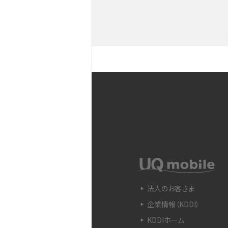
との違いも解説
iPhoneのバックアップが
や注意点などをわかりやす
iPhone 11とiPhone 11
ラの性能の違いなどを解説
YouTubeショート動画と
Snapdragon（スナップド
方法やおススメ機種を紹介
法人のお客さま
企業情報（KDDI）
フリック入力とは？使い方・
ントをわかりやすく解説
KDDIホーム