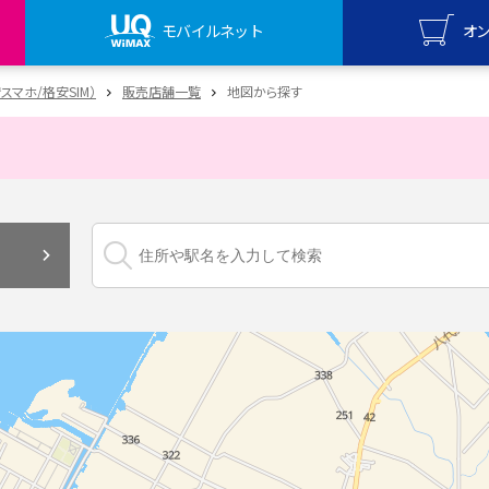
モバイルネット
オ
UQ mo
安スマホ/格安SIM）
販売店舗一覧
地図から探す
オンライ
UQ Wi
オンライ