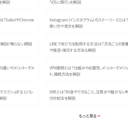
を解説
「iOSに移行」を解説
？SafariやChrome
Instagram（インスタグラム）のストーリーズとは
使い方や見方を解説
を解説！鳴らない原因
LINEで友だちを削除する方法は？方法ごとの影
や復活・復元する方法も解説
との違いやメリット・デメ
VPN接続とは？仕組みや必要性、メリット・デメリ
ト、接続方法を解説
ム）でスクショするとバレ
SMSとは？料金やできること、注意点や届かない
解説
の対処法を解説
SE（第3世代）の違いは？サ
iPhone 16eとiPhone 14を徹底比較！スペック・
もっと見る
説
能の違いをわかりやすく紹介