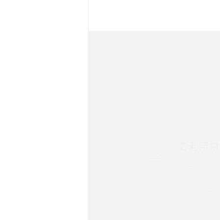
iPhone 16とiPhone 1
ク・機能を徹底比較
Androidスマホとは？特徴や
ススメ機種を紹介
スマホや携帯端末の通信速
ツや解除のタイミング・方法
ご利用中
非通知設定とは？184で電
iPhone・Androidの設定を
よくあ
リプライ機能とは？LINE、X（旧T
チャッ
Instagram、TikTokで