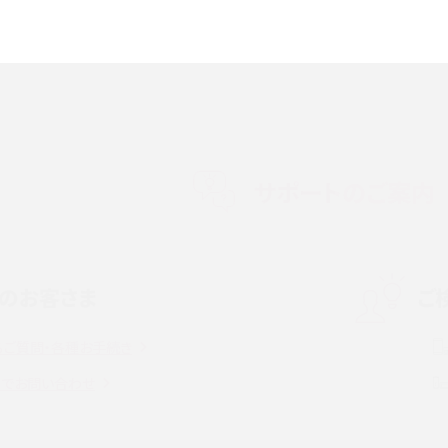
5の違いは？カメラ・スペッ
iPhoneの機種変更のやり方は？事前準備・手順
データ移行方法をわかりやすく解説
メリット・デメリット、お
高校生にスマホ制限は必要？所持率やメリット・
メリットを詳しく紹介
サポートのご案内
度制限とは？回避のコ
LINEの引き継ぎ方法は？対象データや事前準備・
を解説
条件・注意点などを解説
のお客さま
ご
話をかける方法や
iCloudの使用容量を減らす9つの方法！使用状況
解説
の確認手順も紹介
るご質問・各種お手続き
witter）、
インスタのDMの送り方は？便利機能の使い方や
トでお問い合わせ
送る方法を解説
意点をわかりやすく解説