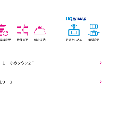
情報
変更
機種変更
料金収納
新規
申し込み
機種変更
－１ ゆめタウン２Ｆ
１９－８