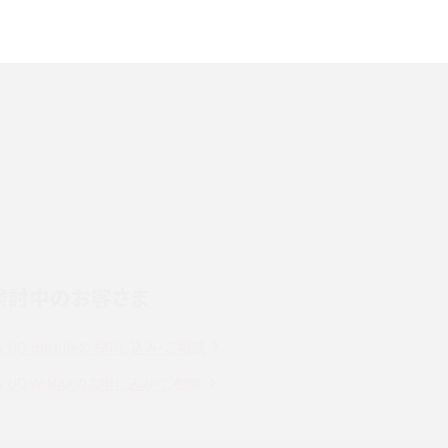
や
スマホが高い理由は？購入費用を抑える方法や端
末を選ぶ時の注意点を解説！
デ
スマホのネット通信速度が遅い原因は？すぐできる
対処法や見直すポイントを解説
LINEの通知がこない時の原因と対処法9選！設定
の確認手順も解説
検討中のお客さま
スマホのウィジェットとは？iPhone・Androidの設
定方法やおススメを紹介
UQ mobileのお申し込み・ご相談
注
Bluetooth®とは？Wi-Fiとの違いやスマホ・PCとの
UQ WiMAXのお申し込み・ご相談
接続方法を解説