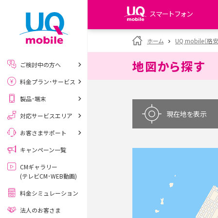
スマートフォン
my UQ WiMAX
ホーム
UQ mobile（格
UQ WiMAX ご契約の方
地図から探す
ご検討中の方へ
My UQ mobile
料金プラン･サービス
UQ mobile ご契約の方
製品･端末
UQ mobile
データチャージサイト
現在地を表示
対応サービスエリア
お客さまサポート
キャンペーン一覧
CMギャラリー
(テレビCM･WEB動画)
料金シミュレーション
法人のお客さま