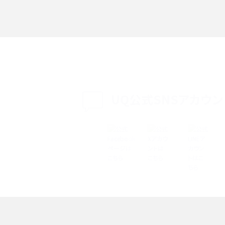
る方法は？相手に知られ
「iPhoneを探す」の使い方と設定方法を紹介！ブ
ウザやアプリから探す方法を詳しく解説
設定・変更方法を解説！
着信拒否とは？設定方法やブロックした番号の
介
認方法を解説
プ設定方法や空き容量が
UQ公式SNSアカウン
ASMRとは？意味や動画の種類、楽しみ方を紹介
特典は？料金プランやメリッ
スマホの位置情報機能とは？有効にした場合の
説
リットや注意点などを解説
方法・解除に向けた工
インスタグラムとは？登録や投稿の方法、基本機
をわかりやすく解説
メリットやAndroid
パケット通信料とは？どのようなサービスがある