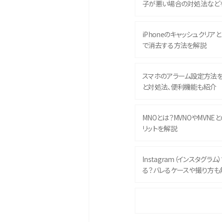
子が悪い場合の対処法など
iPhoneのキャッシュクリアとは
で消去する方法を解説
スマホのアラーム設定方法
と対処法、便利機能も紹介
MNOとは？MVNOやMVNE
リットを解説
Instagram（インスタグラ
る？バレるケースや撮り方も
iPhone 16eとiPhone 
イズやスペックを比較して解