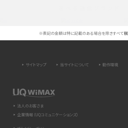
3Gサービスの終了についても解説
選べる通信ブランド
できない理由は？対処法
バックグラウンド通信とは？オンにするメリットや
く解説
メリット、オフにする方法を解説
※表記の金額は特に記載のある場合を除きすべて
税
 proを比較！サイズやカメ
iPhoneのバッテリー交換の目安は？交換する方
や費用なども解説
サイトマップ
当サイトについて
動作環境
タイムラプスとは？撮影するメリットやおススメの
は？特徴や作り方を解説
シーン、コツなどをわかりやすく解説
ラゴン）とは？性能の確認
画面ミラーリングとは？接続の種類や方法、つな
らない場合の原因を解説
法人のお客さま
企業情報（UQコミュニケーションズ）
設定方法や練習のポイ
サブスクとは？言葉の意味やメリット、デメリットの
ほか、サービスの例を解説