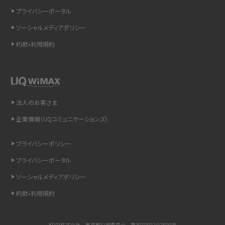
プライバシーポータル
スマホのウィジェットとは？iPhone・Androidの設定方法やおススメを紹介
ソーシャルメディアポリシー
約款•利用規約
リプライ機能とは？LINE、X（旧Twitter）、Instagram、TikTokで送る方法を解説
インスタのDMの送り方は？便利機能の使い方や注意点をわかりやすく解説
Bluetooth®とは？Wi-Fiとの違いやスマホ・PCとの接続方法を解説
法人のお客さま
企業情報（UQコミュニケーションズ）
LINEで送信取り消しをする方法は？相手に知られるのか、削除との違いも紹介
プライバシーポリシー
「iPhoneを探す」の使い方と設定方法を紹介！ブラウザやアプリから探す方法を
詳しく解説
プライバシーポータル
ソーシャルメディアポリシー
Wi-Fiを快適に使うための速度はどれくらい？用途別の目安・回線ごとの平均を
紹介
約款•利用規約
LINEの着信音や通知音の設定・変更方法を解説！鳴らない場合の対処法も紹介
KDDI株式会社 東京都公安委員会 第301001102509号