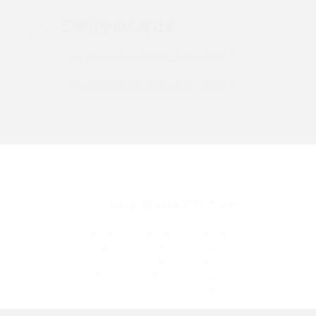
Instagram（インスタグラム）でスクショするとバレる？バレるケースや撮り方も解
ご検討中のお客さま
説
UQ mobileのお申し込み・ご相談
SMSとは？料金やできること、注意点や届かない時の対処法を解説
UQ WiMAXのお申し込み・ご相談
Discord（ディスコード）とは？使い方や用語の意味、便利な機能を解説
iPhone 16eとiPhone SE（第3世代）の違いは？サイズやスペックを比較して解説
iPhone 16eとiPhone 14を徹底比較！スペック・機能の違いをわかりやすく紹介
iPhone 16シリーズのモデルを比較！価格・サイズ・カメラ性能の違いを徹底解説
UQ公式SNSアカウント
iPhone 16とiPhone 15の違いは？カメラ・スペック・機能を徹底比較
iPhoneの機種変更のやり方は？事前準備・手順やデータ移行方法をわかりやす
く解説