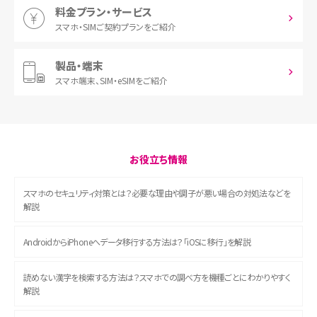
料金プラン・サービス
スマホ・SIM
ご契約プランをご紹介
製品・端末
スマホ端末、
SIM・eSIMをご紹介
お役立ち情報
スマホのセキュリティ対策とは？必要な理由や調子が悪い場合の対処法などを
解説
AndroidからiPhoneへデータ移行する方法は？「iOSに移行」を解説
読めない漢字を検索する方法は？スマホでの調べ方を機種ごとにわかりやすく
解説