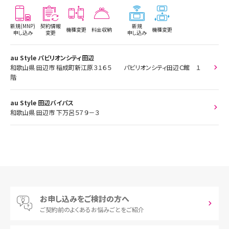
新規(MNP)
契約情報
新規
機種変更
料金収納
機種変更
申し込み
変更
申し込み
au Style パビリオンシティ田辺
和歌山県 田辺市 稲成町新江原３１６５ パビリオンシティ田辺Ｃ館 １
階
au Style 田辺バイパス
和歌山県 田辺市 下万呂５７９－３
お申し込みをご検討の方へ
ご契約前の
よくあるお悩みごとをご紹介