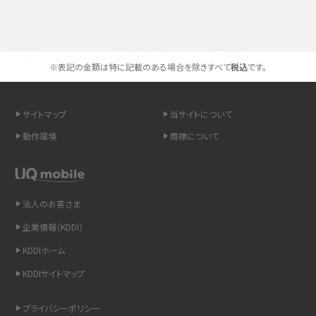
スマホが高い理由は？購入費用を抑える方法や端末を選ぶ時の注意点を解説！
選べる通信ブランド
Androidスマホとは？特徴やメリット・デメリット、おススメ機種を紹介
※表記の金額は特に記載のある場合を除きすべて
税込
です。
高校生にスマホ制限は必要？所持率やメリット・デメリットを詳しく紹介
スマホのネット通信速度が遅い原因は？すぐできる対処法や見直すポイントを解
サイトマップ
当サイトについて
説
動作環境
商標について
スマホや携帯端末の通信速度制限とは？回避のコツや解除のタイミング・方法
を解説
法人のお客さま
LINEの引き継ぎ方法は？対象データや事前準備・条件・注意点などを解説
企業情報（KDDI）
LINEの通知がこない時の原因と対処法9選！設定の確認手順も解説
KDDIホーム
KDDIサイトマップ
非通知設定とは？184で電話をかける方法やiPhone・Androidの設定を解説
プライバシーポリシー
iCloudの使用容量を減らす9つの方法！使用状況の確認手順も紹介