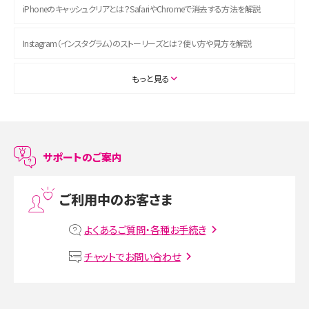
iPhoneのキャッシュクリアとは？SafariやChromeで消去する方法を解説
Instagram（インスタグラム）のストーリーズとは？使い方や見方を解説
ASMRとは？初心者向けの代表ジャンルや楽しみ方を解説
もっと見る
スマホのアラーム設定方法を解説！鳴らない原因と対処法、便利機能も紹介
LINEで友だちを削除する方法は？方法ごとの影響や復活・復元する方法も解説
サポートのご案内
プリペイドSIMとは？種類やメリット・デメリット、利用までの流れを解説
ご利用中のお客さま
MNOとは？MVNOやMVNEとの違いやメリット・デメリットを解説
よくあるご質問・各種お手続き
VPN接続とは？仕組みや必要性、メリット・デメリット、接続方法を解説
チャットでお問い合わせ
Threads（スレッズ）とは？主な機能や登録方法、投稿の仕方を解説