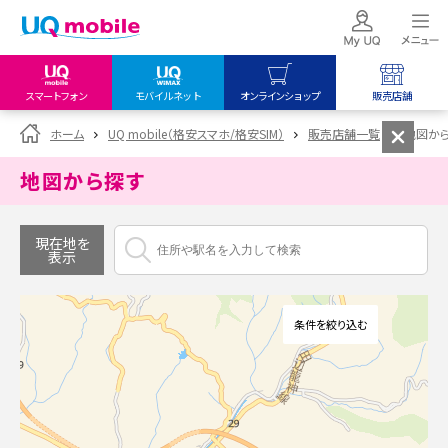
スマートフォン
モバイルネット
オンラインショップ
販売店舗
my UQ WiMAX
UQ mobile
UQ mobile
ホーム
UQ mobile（格安スマホ/格安SIM）
販売店舗一覧
地図か
UQ WiMAX ご契約の方
オンラインショップ
販売店舗
地図から探す
My UQ mobile
UQ WiMAX
UQ WiMAX
UQ mobile ご契約の方
オンラインショップ
販売店舗
現在地を
表示
UQ mobile
データチャージサイト
条件を絞り込む