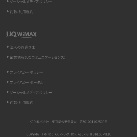
ソーシャルメディアポリシー
約款•利用規約
リプライ機能とは？LINE、X（旧Twitter）、Instagram、TikTokで送る方法を解説
インスタのDMの送り方は？便利機能の使い方や注意点をわかりやすく解説
Bluetooth®とは？Wi-Fiとの違いやスマホ・PCとの接続方法を解説
法人のお客さま
企業情報（UQコミュニケーションズ）
LINEで送信取り消しをする方法は？相手に知られるのか、削除との違いも紹介
プライバシーポリシー
「iPhoneを探す」の使い方と設定方法を紹介！ブラウザやアプリから探す方法を
詳しく解説
プライバシーポータル
ソーシャルメディアポリシー
Wi-Fiを快適に使うための速度はどれくらい？用途別の目安・回線ごとの平均を
紹介
約款•利用規約
LINEの着信音や通知音の設定・変更方法を解説！鳴らない場合の対処法も紹介
KDDI株式会社 東京都公安委員会 第301001102509号
着信拒否とは？設定方法やブロックした番号の確認方法を解説
COPYRIGHT © KDDI CORPORATION, ALL RIGHTS RESERVED.