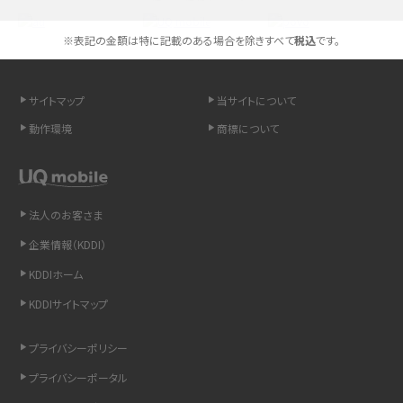
Androidスマホとは？特徴やメリット・デメリット、おススメ機種を紹介
※表記の金額は特に記載のある場合を除きすべて
税込
です。
高校生にスマホ制限は必要？所持率やメリット・デメリットを詳しく紹介
スマホのネット通信速度が遅い原因は？すぐできる対処法や見直すポイントを解
サイトマップ
当サイトについて
説
動作環境
商標について
スマホや携帯端末の通信速度制限とは？回避のコツや解除のタイミング・方法
を解説
法人のお客さま
LINEの引き継ぎ方法は？対象データや事前準備・条件・注意点などを解説
企業情報（KDDI）
LINEの通知がこない時の原因と対処法9選！設定の確認手順も解説
KDDIホーム
KDDIサイトマップ
非通知設定とは？184で電話をかける方法やiPhone・Androidの設定を解説
プライバシーポリシー
iCloudの使用容量を減らす9つの方法！使用状況の確認手順も紹介
プライバシーポータル
スマホのウィジェットとは？iPhone・Androidの設定方法やおススメを紹介