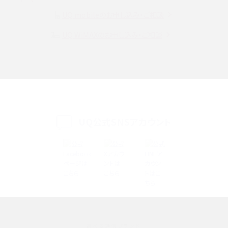
UQ mobileのお申し込み・ご相談
SMSとは？料金やできること、注意点や届かない時の対処法を解説
UQ WiMAXのお申し込み・ご相談
Discord（ディスコード）とは？使い方や用語の意味、便利な機能を解説
iPhone 16eとiPhone SE（第3世代）の違いは？サイズやスペックを比較して解説
iPhone 16eとiPhone 14を徹底比較！スペック・機能の違いをわかりやすく紹介
iPhone 16シリーズのモデルを比較！価格・サイズ・カメラ性能の違いを徹底解説
UQ公式SNSアカウント
iPhone 16とiPhone 15の違いは？カメラ・スペック・機能を徹底比較
iPhoneの機種変更のやり方は？事前準備・手順やデータ移行方法をわかりやす
く解説
スマホが高い理由は？購入費用を抑える方法や端末を選ぶ時の注意点を解説！
選べる通信ブランド