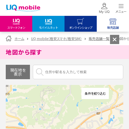
スマートフォン
モバイルネット
オンラインショップ
販売店舗
my UQ WiMAX
UQ mobile
UQ mobile
ホーム
UQ mobile（格安スマホ/格安SIM）
販売店舗一覧
地図か
UQ WiMAX ご契約の方
オンラインショップ
販売店舗
地図から探す
My UQ mobile
UQ WiMAX
UQ WiMAX
UQ mobile ご契約の方
オンラインショップ
販売店舗
現在地を
表示
UQ mobile
データチャージサイト
条件を絞り込む