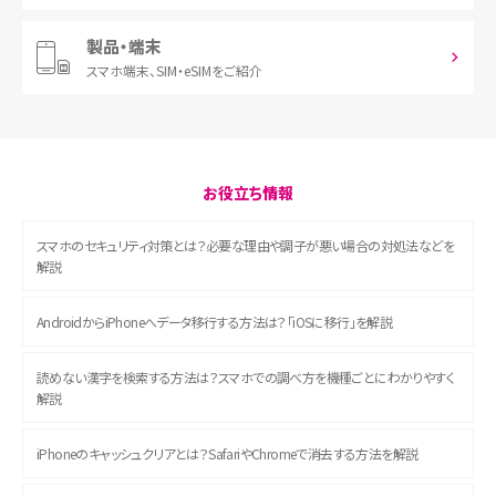
製品・端末
スマホ端末、
SIM・eSIMをご紹介
お役立ち情報
スマホのセキュリティ対策とは？必要な理由や調子が悪い場合の対処法などを
解説
AndroidからiPhoneへデータ移行する方法は？「iOSに移行」を解説
読めない漢字を検索する方法は？スマホでの調べ方を機種ごとにわかりやすく
解説
iPhoneのキャッシュクリアとは？SafariやChromeで消去する方法を解説