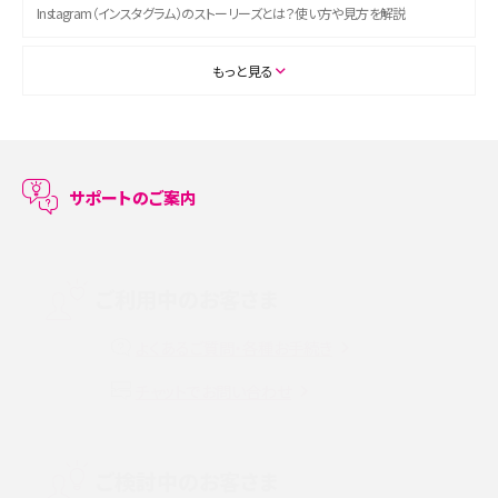
Instagram（インスタグラム）のストーリーズとは？使い方や見方を解説
ASMRとは？初心者向けの代表ジャンルや楽しみ方を解説
もっと見る
スマホのアラーム設定方法を解説！鳴らない原因と対処法、便利機能も紹介
LINEで友だちを削除する方法は？方法ごとの影響や復活・復元する方法も解説
サポートのご案内
プリペイドSIMとは？種類やメリット・デメリット、利用までの流れを解説
MNOとは？MVNOやMVNEとの違いやメリット・デメリットを解説
ご利用中のお客さま
よくあるご質問・各種お手続き
VPN接続とは？仕組みや必要性、メリット・デメリット、接続方法を解説
チャットでお問い合わせ
Threads（スレッズ）とは？主な機能や登録方法、投稿の仕方を解説
Instagram（インスタグラム）でスクショするとバレる？バレるケースや撮り方も解
ご検討中のお客さま
説