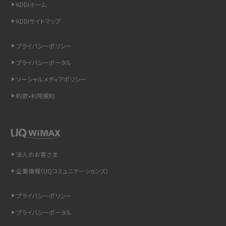
KDDIホーム
KDDIサイトマップ
非通知設定とは？184で電話をかける方法やiPhone・Androidの設定を解説
プライバシーポリシー
iCloudの使用容量を減らす9つの方法！使用状況の確認手順も紹介
プライバシーポータル
スマホのウィジェットとは？iPhone・Androidの設定方法やおススメを紹介
ソーシャルメディアポリシー
約款•利用規約
リプライ機能とは？LINE、X（旧Twitter）、Instagram、TikTokで送る方法を解説
インスタのDMの送り方は？便利機能の使い方や注意点をわかりやすく解説
Bluetooth®とは？Wi-Fiとの違いやスマホ・PCとの接続方法を解説
法人のお客さま
企業情報（UQコミュニケーションズ）
LINEで送信取り消しをする方法は？相手に知られるのか、削除との違いも紹介
プライバシーポリシー
「iPhoneを探す」の使い方と設定方法を紹介！ブラウザやアプリから探す方法を
詳しく解説
プライバシーポータル