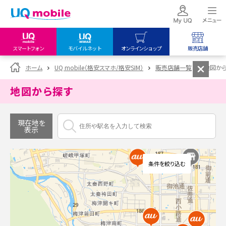
スマートフォン
モバイルネット
オンラインショップ
販売店舗
my UQ WiMAX
UQ mobile
UQ mobile
ホーム
UQ mobile（格安スマホ/格安SIM）
販売店舗一覧
地図か
UQ WiMAX ご契約の方
オンラインショップ
販売店舗
地図から探す
My UQ mobile
UQ WiMAX
UQ WiMAX
UQ mobile ご契約の方
オンラインショップ
販売店舗
現在地を
表示
UQ mobile
データチャージサイト
条件を絞り込む