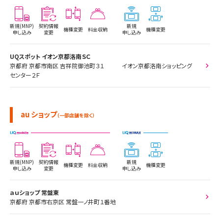
新規(MNP)
契約情報
新規
機種変更
料金収納
機種変更
申し込み
変更
申し込み
UQスポット イオン京都洛南ＳＣ
京都府 京都市南区 吉祥院御池町３１ イオン京都洛南ショッピング
センター２Ｆ
au ショップ
（一部店舗を除く）
新規(MNP)
契約情報
新規
機種変更
料金収納
機種変更
申し込み
変更
申し込み
ａｕショップ 常盤東
京都府 京都市右京区 常盤一ノ井町１番地