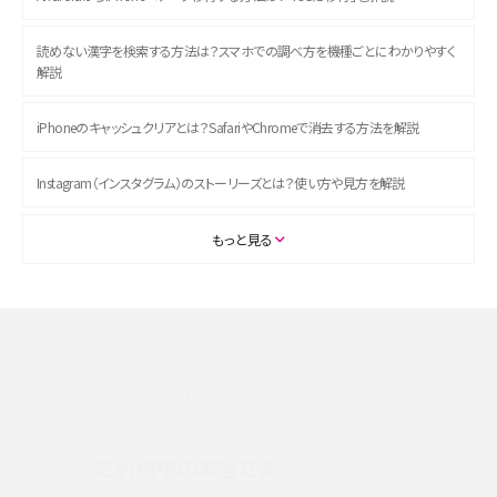
読めない漢字を検索する方法は？スマホでの調べ方を機種ごとにわかりやすく
解説
iPhoneのキャッシュクリアとは？SafariやChromeで消去する方法を解説
Instagram（インスタグラム）のストーリーズとは？使い方や見方を解説
ASMRとは？初心者向けの代表ジャンルや楽しみ方を解説
もっと見る
スマホのアラーム設定方法を解説！鳴らない原因と対処法、便利機能も紹介
LINEで友だちを削除する方法は？方法ごとの影響や復活・復元する方法も解説
サポートのご案内
プリペイドSIMとは？種類やメリット・デメリット、利用までの流れを解説
MNOとは？MVNOやMVNEとの違いやメリット・デメリットを解説
ご利用中のお客さま