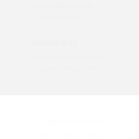
よくあるご質問・各種お手続き
VPN接続とは？仕組みや必要性、メリット・デメリット、接続方法を解説
チャットでお問い合わせ
Threads（スレッズ）とは？主な機能や登録方法、投稿の仕方を解説
Instagram（インスタグラム）でスクショするとバレる？バレるケースや撮り方も解
ご検討中のお客さま
説
UQ mobileのお申し込み・ご相談
SMSとは？料金やできること、注意点や届かない時の対処法を解説
UQ WiMAXのお申し込み・ご相談
Discord（ディスコード）とは？使い方や用語の意味、便利な機能を解説
iPhone 16eとiPhone SE（第3世代）の違いは？サイズやスペックを比較して解説
iPhone 16eとiPhone 14を徹底比較！スペック・機能の違いをわかりやすく紹介
iPhone 16シリーズのモデルを比較！価格・サイズ・カメラ性能の違いを徹底解説
UQ公式SNSアカウント
iPhone 16とiPhone 15の違いは？カメラ・スペック・機能を徹底比較