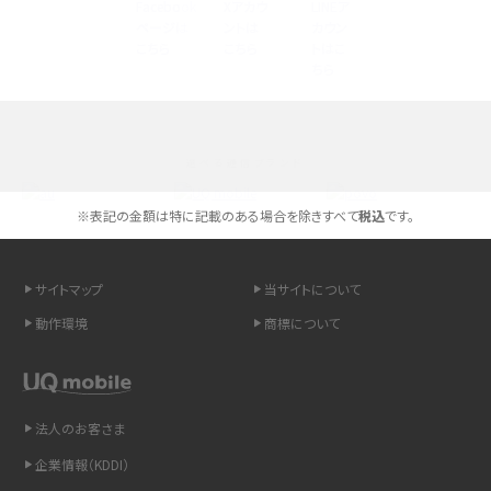
iPhoneの機種変更のやり方は？事前準備・手順やデータ移行方法をわかりやす
く解説
スマホが高い理由は？購入費用を抑える方法や端末を選ぶ時の注意点を解説！
選べる通信ブランド
Androidスマホとは？特徴やメリット・デメリット、おススメ機種を紹介
※表記の金額は特に記載のある場合を除きすべて
税込
です。
高校生にスマホ制限は必要？所持率やメリット・デメリットを詳しく紹介
スマホのネット通信速度が遅い原因は？すぐできる対処法や見直すポイントを解
サイトマップ
当サイトについて
説
動作環境
商標について
スマホや携帯端末の通信速度制限とは？回避のコツや解除のタイミング・方法
を解説
法人のお客さま
LINEの引き継ぎ方法は？対象データや事前準備・条件・注意点などを解説
企業情報（KDDI）
LINEの通知がこない時の原因と対処法9選！設定の確認手順も解説