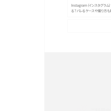
Instagram（インスタグラ
る？バレるケースや撮り方も
iPhone 16eとiPhone 
イズやスペックを比較して解
iPhone 16とiPhone 1
ク・機能を徹底比較
Androidスマホとは？特徴や
ススメ機種を紹介
スマホや携帯端末の通信速
ツや解除のタイミング・方法
ご利用中
非通知設定とは？184で電