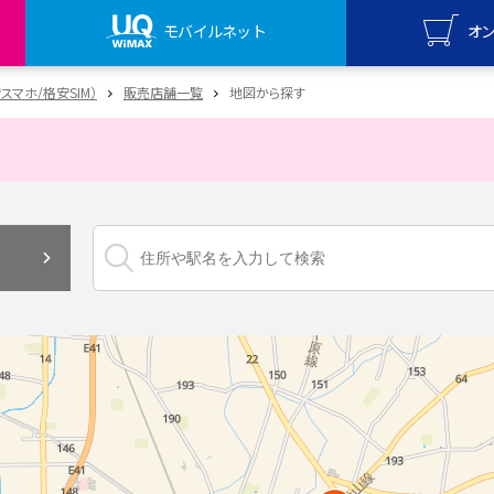
モバイルネット
オ
UQ mo
安スマホ/格安SIM）
販売店舗一覧
地図から探す
オンライ
UQ Wi
オンライ