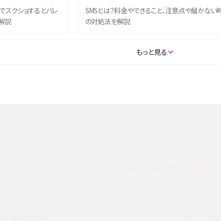
ム）でスクショするとバレ
SMSとは？料金やできること、注意点や届かない
解説
の対処法を解説
SE（第3世代）の違いは？サ
iPhone 16eとiPhone 14を徹底比較！スペック・
もっと見る
説
能の違いをわかりやすく紹介
5の違いは？カメラ・スペッ
iPhoneの機種変更のやり方は？事前準備・手順
データ移行方法をわかりやすく解説
メリット・デメリット、お
高校生にスマホ制限は必要？所持率やメリット・
メリットを詳しく紹介
サポートのご案内
度制限とは？回避のコ
LINEの引き継ぎ方法は？対象データや事前準備・
を解説
条件・注意点などを解説
のお客さま
ご
話をかける方法や
iCloudの使用容量を減らす9つの方法！使用状況