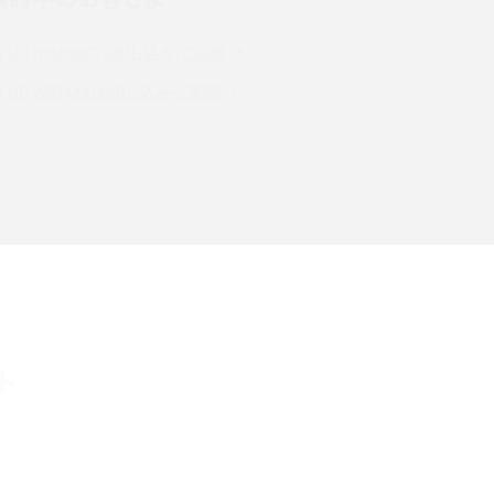
定方法やおススメを紹介
UQ mobileのお申し込み・ご相談
注
Bluetooth®とは？Wi-Fiとの違いやスマホ・PCとの
UQ WiMAXのお申し込み・ご相談
接続方法を解説
ラ
Wi-Fiを快適に使うための速度はどれくらい？用途
別の目安・回線ごとの平均を紹介
確
LINEでブロックされているか確認する方法は？手
順や注意点を解説
メンションとは？LINE・X・Instagram・Facebook・
ト
TikTokでのやり方を解説
メ
インスタグラムのアカウント削除方法は？利用解除
との違いやバックアップの取り方などを解説