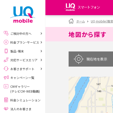
スマートフォン
my UQ WiMAX
ホーム
UQ mobile（格
UQ WiMAX ご契約の方
地図から探す
ご検討中の方へ
My UQ mobile
料金プラン･サービス
UQ mobile ご契約の方
製品･端末
UQ mobile
データチャージサイト
現在地を表示
対応サービスエリア
お客さまサポート
キャンペーン一覧
CMギャラリー
(テレビCM･WEB動画)
料金シミュレーション
法人のお客さま