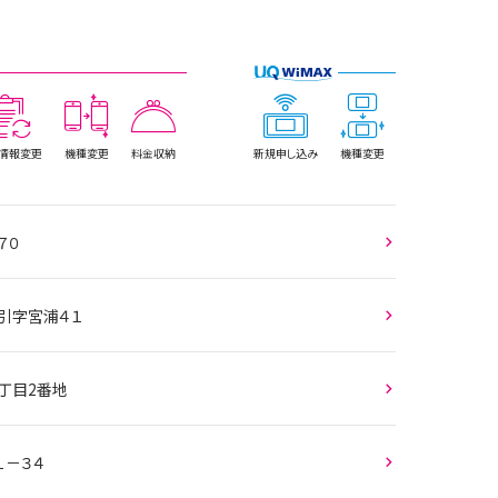
情報
変更
機種変更
料金収納
新規
申し込み
機種変更
７０
馬引字宮浦４１
丁目2番地
１－３４