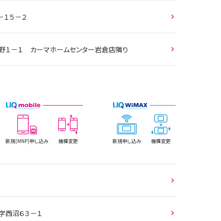
－１５－２
長野１－１ カーマホームセンター岩倉店隣り
新規(MNP)
申し込み
機種変更
新規
申し込み
機種変更
字西沼６３－１