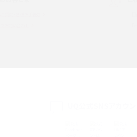
解説
の確認手順も紹介
るご質問・各種お手続き
witter）、
インスタのDMの送り方は？便利機能の使い方や
トでお問い合わせ
送る方法を解説
意点をわかりやすく解説
る方法は？相手に知られ
「iPhoneを探す」の使い方と設定方法を紹介！ブ
ウザやアプリから探す方法を詳しく解説
設定・変更方法を解説！
着信拒否とは？設定方法やブロックした番号の
介
認方法を解説
プ設定方法や空き容量が
UQ公式SNSアカウン
ASMRとは？意味や動画の種類、楽しみ方を紹介
特典は？料金プランやメリッ
スマホの位置情報機能とは？有効にした場合の
説
リットや注意点などを解説