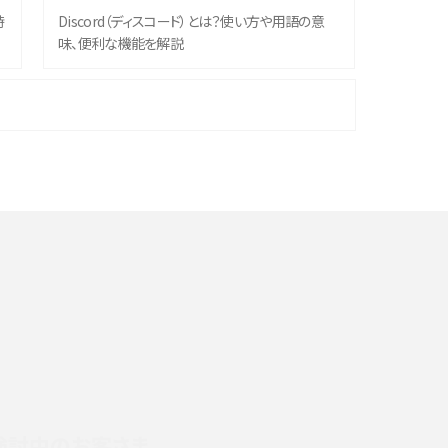
時
Discord（ディスコード）とは？使い方や用語の意
味、便利な機能を解説
機
iPhone 16シリーズのモデルを比較！価格・サイズ・
カメラ性能の違いを徹底解説
や
スマホが高い理由は？購入費用を抑える方法や端
末を選ぶ時の注意点を解説！
デ
スマホのネット通信速度が遅い原因は？すぐできる
対処法や見直すポイントを解説
LINEの通知がこない時の原因と対処法9選！設定
の確認手順も解説
検討中のお客さま
スマホのウィジェットとは？iPhone・Androidの設