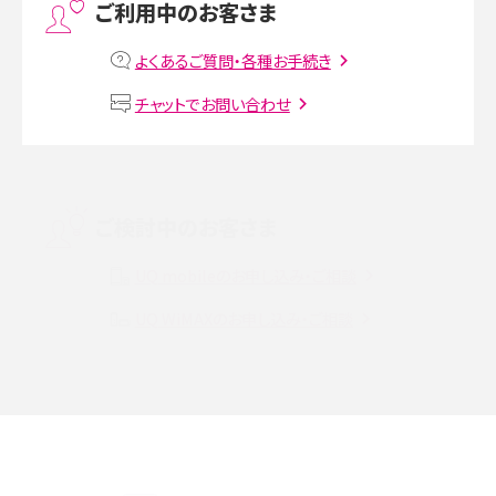
ご利用中のお客さま
MNOとは？MVNOやMVNEとの違いやメリット・デメリットを解説
よくあるご質問・各種お手続き
VPN接続とは？仕組みや必要性、メリット・デメリット、接続方法を解説
チャットでお問い合わせ
Threads（スレッズ）とは？主な機能や登録方法、投稿の仕方を解説
Instagram（インスタグラム）でスクショするとバレる？バレるケースや撮り方も解
ご検討中のお客さま
説
UQ mobileのお申し込み・ご相談
SMSとは？料金やできること、注意点や届かない時の対処法を解説
UQ WiMAXのお申し込み・ご相談
Discord（ディスコード）とは？使い方や用語の意味、便利な機能を解説
iPhone 16eとiPhone SE（第3世代）の違いは？サイズやスペックを比較して解説
iPhone 16eとiPhone 14を徹底比較！スペック・機能の違いをわかりやすく紹介