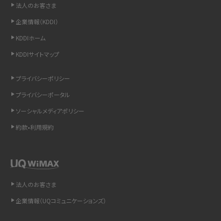
法人のお客さま
LINEの引き継ぎ方法は？対象データや事前準備・条件・注意点などを解説
企業情報（KDDI）
LINEの通知がこない時の原因と対処法9選！設定の確認手順も解説
KDDIホーム
KDDIサイトマップ
非通知設定とは？184で電話をかける方法やiPhone・Androidの設定を解説
プライバシーポリシー
iCloudの使用容量を減らす9つの方法！使用状況の確認手順も紹介
プライバシーポータル
スマホのウィジェットとは？iPhone・Androidの設定方法やおススメを紹介
ソーシャルメディアポリシー
約款•利用規約
リプライ機能とは？LINE、X（旧Twitter）、Instagram、TikTokで送る方法を解説
インスタのDMの送り方は？便利機能の使い方や注意点をわかりやすく解説
Bluetooth®とは？Wi-Fiとの違いやスマホ・PCとの接続方法を解説
法人のお客さま
企業情報（UQコミュニケーションズ）
LINEで送信取り消しをする方法は？相手に知られるのか、削除との違いも紹介