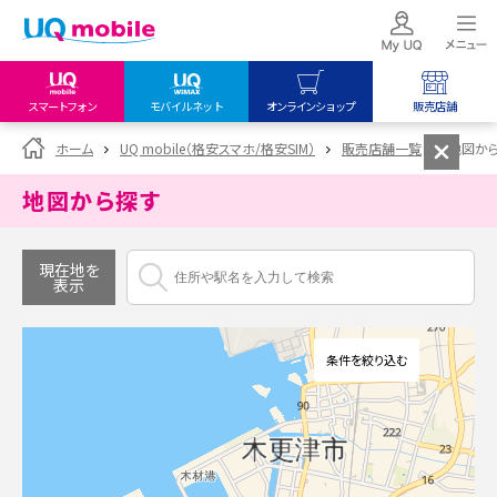
スマートフォン
モバイルネット
オンラインショップ
販売店舗
my UQ WiMAX
UQ mobile
UQ mobile
ホーム
UQ mobile（格安スマホ/格安SIM）
販売店舗一覧
地図か
UQ WiMAX ご契約の方
オンラインショップ
販売店舗
地図から探す
My UQ mobile
UQ WiMAX
UQ WiMAX
UQ mobile ご契約の方
オンラインショップ
販売店舗
現在地を
表示
UQ mobile
データチャージサイト
条件を絞り込む