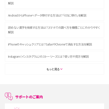
解説
AndroidからiPhoneへデータ移行する方法は？「iOSに移行」を解説
読めない漢字を検索する方法は？スマホでの調べ方を機種ごとにわかりやすく
解説
iPhoneのキャッシュクリアとは？SafariやChromeで消去する方法を解説
Instagram（インスタグラム）のストーリーズとは？使い方や見方を解説
ASMRとは？初心者向けの代表ジャンルや楽しみ方を解説
もっと見る
スマホのアラーム設定方法を解説！鳴らない原因と対処法、便利機能も紹介
LINEで友だちを削除する方法は？方法ごとの影響や復活・復元する方法も解説
サポートのご案内
プリペイドSIMとは？種類やメリット・デメリット、利用までの流れを解説