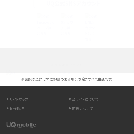
iPhone 16シリーズのモデルを比較！価格・サイズ・カメラ性能の違いを徹底解説
UQ公式SNSアカウント
iPhone 16とiPhone 15の違いは？カメラ・スペック・機能を徹底比較
iPhoneの機種変更のやり方は？事前準備・手順やデータ移行方法をわかりやす
く解説
スマホが高い理由は？購入費用を抑える方法や端末を選ぶ時の注意点を解説！
選べる通信ブランド
Androidスマホとは？特徴やメリット・デメリット、おススメ機種を紹介
※表記の金額は特に記載のある場合を除きすべて
税込
です。
高校生にスマホ制限は必要？所持率やメリット・デメリットを詳しく紹介
スマホのネット通信速度が遅い原因は？すぐできる対処法や見直すポイントを解
サイトマップ
当サイトについて
説
動作環境
商標について
スマホや携帯端末の通信速度制限とは？回避のコツや解除のタイミング・方法
を解説