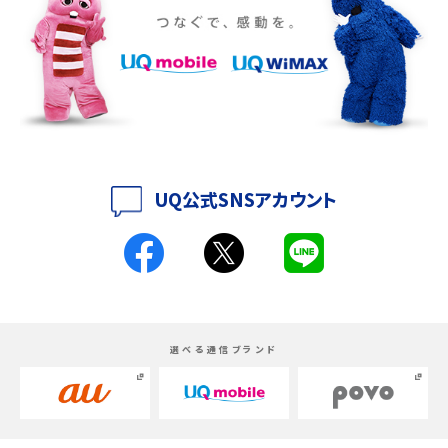
iPhone 16eとiPhone 14を徹底比較！スペック・機能の違いをわかりやすく紹介
iPhone 16シリーズのモデルを比較！価格・サイズ・カメラ性能の違いを徹底解説
iPhone 16とiPhone 15の違いは？カメラ・スペック・機能を徹底比較
iPhoneの機種変更のやり方は？事前準備・手順やデータ移行方法をわかりやす
く解説
UQ公式SNSアカウント
スマホが高い理由は？購入費用を抑える方法や端末を選ぶ時の注意点を解説！
Androidスマホとは？特徴やメリット・デメリット、おススメ機種を紹介
高校生にスマホ制限は必要？所持率やメリット・デメリットを詳しく紹介
選べる通信ブランド
スマホのネット通信速度が遅い原因は？すぐできる対処法や見直すポイントを解
説