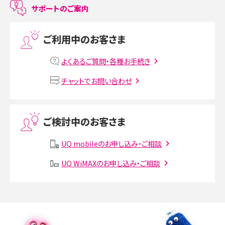
LINEで友だちを削除する方法は？方法ごとの影響や復活・復元する方法も解説
サポートのご案内
プリペイドSIMとは？種類やメリット・デメリット、利用までの流れを解説
ご利用中のお客さま
MNOとは？MVNOやMVNEとの違いやメリット・デメリットを解説
よくあるご質問・各種お手続き
VPN接続とは？仕組みや必要性、メリット・デメリット、接続方法を解説
チャットでお問い合わせ
Threads（スレッズ）とは？主な機能や登録方法、投稿の仕方を解説
ご検討中のお客さま
Instagram（インスタグラム）でスクショするとバレる？バレるケースや撮り方も解
説
UQ mobileのお申し込み・ご相談
SMSとは？料金やできること、注意点や届かない時の対処法を解説
UQ WiMAXのお申し込み・ご相談
Discord（ディスコード）とは？使い方や用語の意味、便利な機能を解説
iPhone 16eとiPhone SE（第3世代）の違いは？サイズやスペックを比較して解説