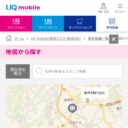
スマートフォン
モバイルネット
オンラインショップ
販売店舗
my UQ WiMAX
UQ mobile
UQ mobile
ホーム
UQ mobile（格安スマホ/格安SIM）
販売店舗一覧
地図か
UQ WiMAX ご契約の方
オンラインショップ
販売店舗
地図から探す
My UQ mobile
UQ WiMAX
UQ WiMAX
UQ mobile ご契約の方
オンラインショップ
販売店舗
現在地を
表示
UQ mobile
データチャージサイト
条件を絞り込む