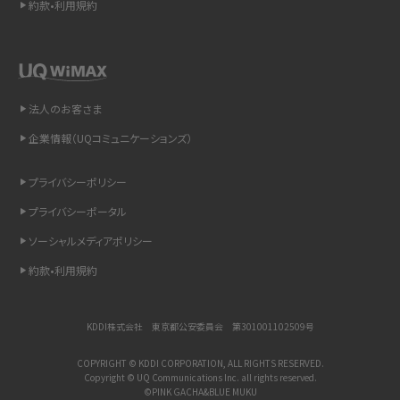
約款•利用規約
LINEで送信取り消しをする方法は？相手に知られるのか、削除との違いも紹介
「iPhoneを探す」の使い方と設定方法を紹介！ブラウザやアプリから探す方法を
詳しく解説
法人のお客さま
Wi-Fiを快適に使うための速度はどれくらい？用途別の目安・回線ごとの平均を
企業情報（UQコミュニケーションズ）
紹介
プライバシーポリシー
LINEの着信音や通知音の設定・変更方法を解説！鳴らない場合の対処法も紹介
プライバシーポータル
ソーシャルメディアポリシー
着信拒否とは？設定方法やブロックした番号の確認方法を解説
約款•利用規約
LINEでブロックされているか確認する方法は？手順や注意点を解説
KDDI株式会社 東京都公安委員会 第301001102509号
iCloudとは？バックアップ設定方法や空き容量が足りない時の対処法を紹介
COPYRIGHT © KDDI CORPORATION, ALL RIGHTS RESERVED.
ASMRとは？意味や動画の種類、楽しみ方を紹介
Copyright © UQ Communications Inc. all rights reserved.
©PINK GACHA&BLUE MUKU