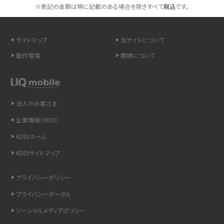
スマホや携帯端末の通信速度制限とは？回避のコツや解除のタイミング・方法
※表記の金額は特に記載のある場合を除きすべて
税込
です。
を解説
サイトマップ
当サイトについて
LINEの引き継ぎ方法は？対象データや事前準備・条件・注意点などを解説
動作環境
商標について
LINEの通知がこない時の原因と対処法9選！設定の確認手順も解説
非通知設定とは？184で電話をかける方法やiPhone・Androidの設定を解説
法人のお客さま
iCloudの使用容量を減らす9つの方法！使用状況の確認手順も紹介
企業情報（KDDI）
KDDIホーム
スマホのウィジェットとは？iPhone・Androidの設定方法やおススメを紹介
KDDIサイトマップ
リプライ機能とは？LINE、X（旧Twitter）、Instagram、TikTokで送る方法を解説
プライバシーポリシー
インスタのDMの送り方は？便利機能の使い方や注意点をわかりやすく解説
プライバシーポータル
ソーシャルメディアポリシー
Bluetooth®とは？Wi-Fiとの違いやスマホ・PCとの接続方法を解説