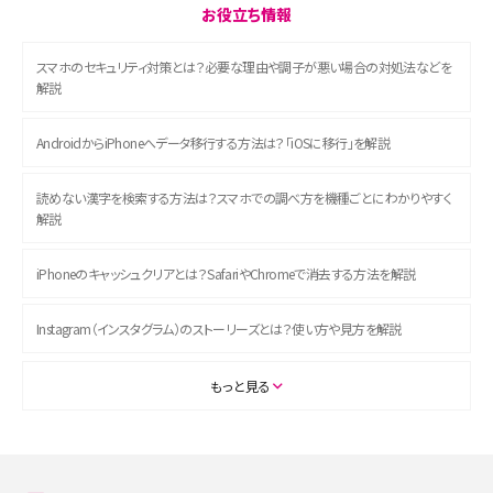
お役立ち情報
スマホのセキュリティ対策とは？必要な理由や調子が悪い場合の対処法などを
解説
AndroidからiPhoneへデータ移行する方法は？「iOSに移行」を解説
読めない漢字を検索する方法は？スマホでの調べ方を機種ごとにわかりやすく
解説
iPhoneのキャッシュクリアとは？SafariやChromeで消去する方法を解説
Instagram（インスタグラム）のストーリーズとは？使い方や見方を解説
ASMRとは？初心者向けの代表ジャンルや楽しみ方を解説
もっと見る
スマホのアラーム設定方法を解説！鳴らない原因と対処法、便利機能も紹介