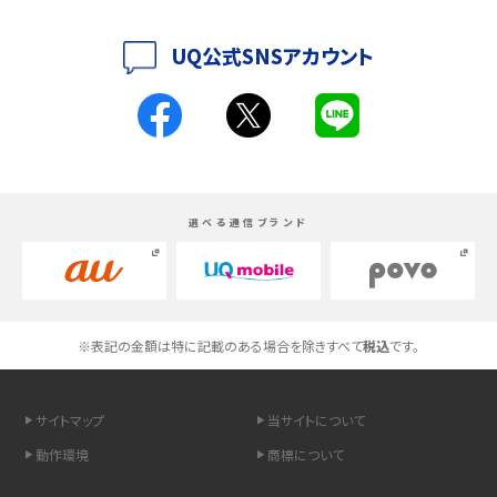
iPhoneの機種変更のやり方は？事前準備・手順やデータ移行方法をわかりやす
く解説
UQ公式SNSアカウント
スマホが高い理由は？購入費用を抑える方法や端末を選ぶ時の注意点を解説！
Androidスマホとは？特徴やメリット・デメリット、おススメ機種を紹介
高校生にスマホ制限は必要？所持率やメリット・デメリットを詳しく紹介
選べる通信ブランド
スマホのネット通信速度が遅い原因は？すぐできる対処法や見直すポイントを解
説
スマホや携帯端末の通信速度制限とは？回避のコツや解除のタイミング・方法
※表記の金額は特に記載のある場合を除きすべて
税込
です。
を解説
サイトマップ
当サイトについて
LINEの引き継ぎ方法は？対象データや事前準備・条件・注意点などを解説
動作環境
商標について
LINEの通知がこない時の原因と対処法9選！設定の確認手順も解説