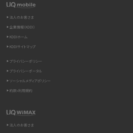
非通知設定とは？184で電話をかける方法やiPhone・Androidの設定を解説
法人のお客さま
iCloudの使用容量を減らす9つの方法！使用状況の確認手順も紹介
企業情報（KDDI）
KDDIホーム
スマホのウィジェットとは？iPhone・Androidの設定方法やおススメを紹介
KDDIサイトマップ
リプライ機能とは？LINE、X（旧Twitter）、Instagram、TikTokで送る方法を解説
プライバシーポリシー
インスタのDMの送り方は？便利機能の使い方や注意点をわかりやすく解説
プライバシーポータル
ソーシャルメディアポリシー
Bluetooth®とは？Wi-Fiとの違いやスマホ・PCとの接続方法を解説
約款•利用規約
LINEで送信取り消しをする方法は？相手に知られるのか、削除との違いも紹介
「iPhoneを探す」の使い方と設定方法を紹介！ブラウザやアプリから探す方法を
詳しく解説
法人のお客さま