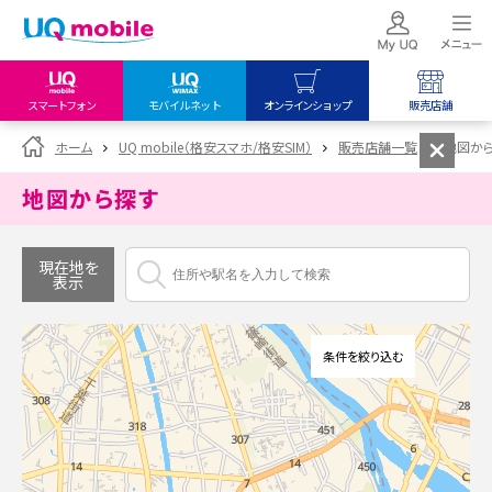
スマートフォン
モバイルネット
オンラインショップ
販売店舗
my UQ WiMAX
UQ mobile
UQ mobile
ホーム
UQ mobile（格安スマホ/格安SIM）
販売店舗一覧
地図か
UQ WiMAX ご契約の方
オンラインショップ
販売店舗
地図から探す
My UQ mobile
UQ WiMAX
UQ WiMAX
UQ mobile ご契約の方
オンラインショップ
販売店舗
現在地を
表示
UQ mobile
データチャージサイト
条件を絞り込む