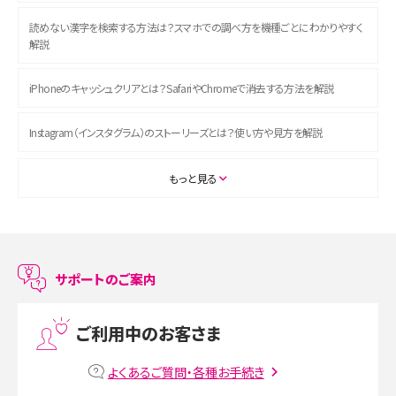
読めない漢字を検索する方法は？スマホでの調べ方を機種ごとにわかりやすく
解説
iPhoneのキャッシュクリアとは？SafariやChromeで消去する方法を解説
Instagram（インスタグラム）のストーリーズとは？使い方や見方を解説
ASMRとは？初心者向けの代表ジャンルや楽しみ方を解説
もっと見る
スマホのアラーム設定方法を解説！鳴らない原因と対処法、便利機能も紹介
LINEで友だちを削除する方法は？方法ごとの影響や復活・復元する方法も解説
サポートのご案内
プリペイドSIMとは？種類やメリット・デメリット、利用までの流れを解説
ご利用中のお客さま
MNOとは？MVNOやMVNEとの違いやメリット・デメリットを解説
よくあるご質問・各種お手続き