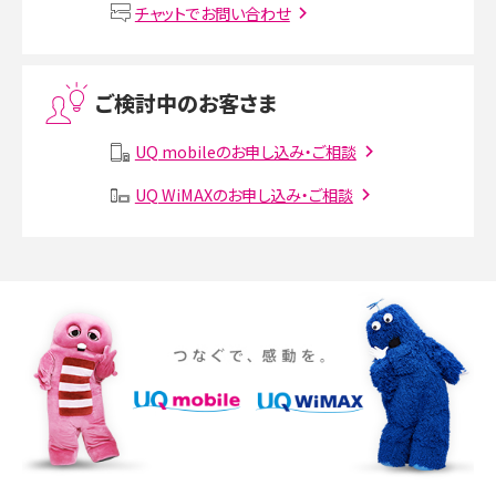
VPN接続とは？仕組みや必要性、メリット・デメリット、接続方法を解説
チャットでお問い合わせ
Threads（スレッズ）とは？主な機能や登録方法、投稿の仕方を解説
ご検討中のお客さま
Instagram（インスタグラム）でスクショするとバレる？バレるケースや撮り方も解
説
UQ mobileのお申し込み・ご相談
SMSとは？料金やできること、注意点や届かない時の対処法を解説
UQ WiMAXのお申し込み・ご相談
Discord（ディスコード）とは？使い方や用語の意味、便利な機能を解説
iPhone 16eとiPhone SE（第3世代）の違いは？サイズやスペックを比較して解説
iPhone 16eとiPhone 14を徹底比較！スペック・機能の違いをわかりやすく紹介
iPhone 16シリーズのモデルを比較！価格・サイズ・カメラ性能の違いを徹底解説
iPhone 16とiPhone 15の違いは？カメラ・スペック・機能を徹底比較