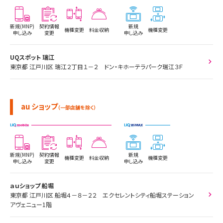
新規(MNP)
契約情報
新規
機種変更
料金収納
機種変更
申し込み
変更
申し込み
UQスポット 瑞江
東京都 江戸川区 瑞江２丁目１－２ ドン・キホーテラパーク瑞江３Ｆ
au ショップ
（一部店舗を除く）
新規(MNP)
契約情報
新規
機種変更
料金収納
機種変更
申し込み
変更
申し込み
ａｕショップ 船堀
東京都 江戸川区 船堀４－８－２２ エクセレントシティ船堀ステーション
アヴェニュー1階