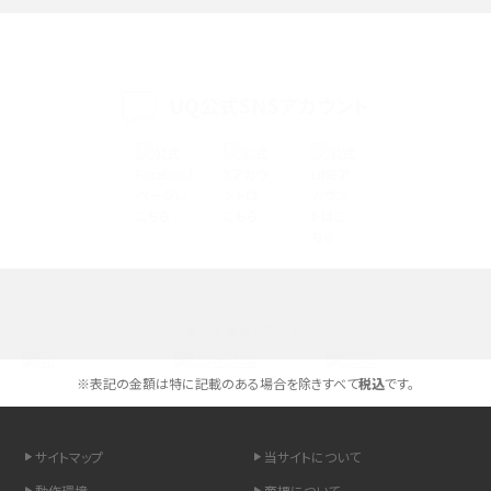
iPhone 16eとiPhone 14を徹底比較！スペック・機能の違いをわかりやすく紹介
iPhone 16シリーズのモデルを比較！価格・サイズ・カメラ性能の違いを徹底解説
UQ公式SNSアカウント
iPhone 16とiPhone 15の違いは？カメラ・スペック・機能を徹底比較
iPhoneの機種変更のやり方は？事前準備・手順やデータ移行方法をわかりやす
く解説
スマホが高い理由は？購入費用を抑える方法や端末を選ぶ時の注意点を解説！
選べる通信ブランド
Androidスマホとは？特徴やメリット・デメリット、おススメ機種を紹介
※表記の金額は特に記載のある場合を除きすべて
税込
です。
高校生にスマホ制限は必要？所持率やメリット・デメリットを詳しく紹介
スマホのネット通信速度が遅い原因は？すぐできる対処法や見直すポイントを解
サイトマップ
当サイトについて
説
動作環境
商標について