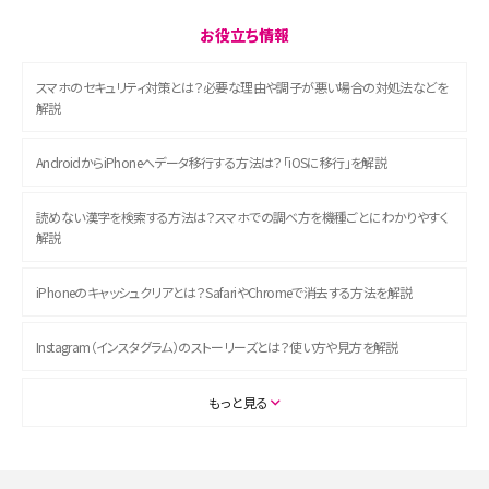
お役立ち情報
スマホのセキュリティ対策とは？必要な理由や調子が悪い場合の対処法などを
解説
AndroidからiPhoneへデータ移行する方法は？「iOSに移行」を解説
読めない漢字を検索する方法は？スマホでの調べ方を機種ごとにわかりやすく
解説
iPhoneのキャッシュクリアとは？SafariやChromeで消去する方法を解説
Instagram（インスタグラム）のストーリーズとは？使い方や見方を解説
ASMRとは？初心者向けの代表ジャンルや楽しみ方を解説
もっと見る
スマホのアラーム設定方法を解説！鳴らない原因と対処法、便利機能も紹介