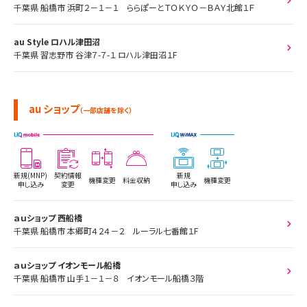
千葉県 船橋市 浜町２－１－１ ららぽーとＴＯＫＹＯ－ＢＡＹ北館１Ｆ
au Style ロハル津田沼
千葉県 習志野市 谷津７-７-１ ロハル津田沼１F
au ショップ
（一部店舗を除く）
新規(MNP)
契約情報
新規
機種変更
料金収納
機種変更
申し込み
変更
申し込み
ａｕショップ 西船橋
千葉県 船橋市 本郷町４２４－２ ルーラル七番館１F
ａｕショップ イオンモール船橋
千葉県 船橋市 山手１－１－８ イオンモール船橋３階