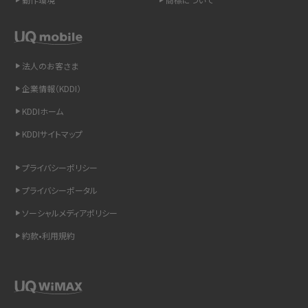
スマホや携帯端末の通信速度制限とは？回避のコツや解除のタイミング・方法
を解説
法人のお客さま
LINEの引き継ぎ方法は？対象データや事前準備・条件・注意点などを解説
企業情報（KDDI）
LINEの通知がこない時の原因と対処法9選！設定の確認手順も解説
KDDIホーム
KDDIサイトマップ
非通知設定とは？184で電話をかける方法やiPhone・Androidの設定を解説
プライバシーポリシー
iCloudの使用容量を減らす9つの方法！使用状況の確認手順も紹介
プライバシーポータル
スマホのウィジェットとは？iPhone・Androidの設定方法やおススメを紹介
ソーシャルメディアポリシー
約款•利用規約
リプライ機能とは？LINE、X（旧Twitter）、Instagram、TikTokで送る方法を解説
インスタのDMの送り方は？便利機能の使い方や注意点をわかりやすく解説