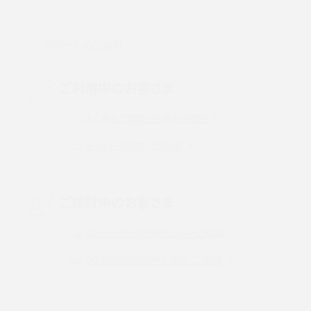
LINEで友だちを削除する方法は？方法ごとの影響や復活・復元する方法も解説
サポートのご案内
プリペイドSIMとは？種類やメリット・デメリット、利用までの流れを解説
MNOとは？MVNOやMVNEとの違いやメリット・デメリットを解説
ご利用中のお客さま
よくあるご質問・各種お手続き
VPN接続とは？仕組みや必要性、メリット・デメリット、接続方法を解説
チャットでお問い合わせ
Threads（スレッズ）とは？主な機能や登録方法、投稿の仕方を解説
Instagram（インスタグラム）でスクショするとバレる？バレるケースや撮り方も解
ご検討中のお客さま
説
UQ mobileのお申し込み・ご相談
SMSとは？料金やできること、注意点や届かない時の対処法を解説
UQ WiMAXのお申し込み・ご相談
Discord（ディスコード）とは？使い方や用語の意味、便利な機能を解説
iPhone 16eとiPhone SE（第3世代）の違いは？サイズやスペックを比較して解説