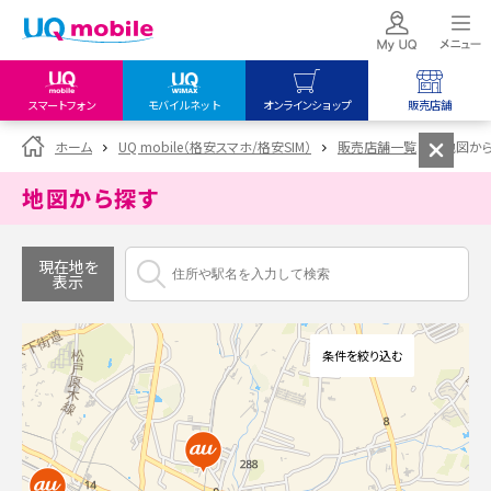
スマートフォン
モバイルネット
オンラインショップ
販売店舗
my UQ WiMAX
UQ mobile
UQ mobile
ホーム
UQ mobile（格安スマホ/格安SIM）
販売店舗一覧
地図か
UQ WiMAX ご契約の方
オンラインショップ
販売店舗
地図から探す
My UQ mobile
UQ WiMAX
UQ WiMAX
UQ mobile ご契約の方
オンラインショップ
販売店舗
現在地を
表示
UQ mobile
データチャージサイト
条件を絞り込む