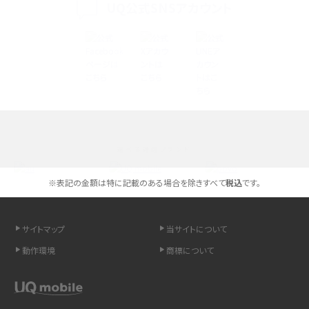
iPhone 16シリーズのモデルを比較！価格・サイズ・カメラ性能の違いを徹底解説
UQ公式SNSアカウント
iPhone 16とiPhone 15の違いは？カメラ・スペック・機能を徹底比較
iPhoneの機種変更のやり方は？事前準備・手順やデータ移行方法をわかりやす
く解説
スマホが高い理由は？購入費用を抑える方法や端末を選ぶ時の注意点を解説！
選べる通信ブランド
Androidスマホとは？特徴やメリット・デメリット、おススメ機種を紹介
※表記の金額は特に記載のある場合を除きすべて
税込
です。
高校生にスマホ制限は必要？所持率やメリット・デメリットを詳しく紹介
スマホのネット通信速度が遅い原因は？すぐできる対処法や見直すポイントを解
サイトマップ
当サイトについて
説
動作環境
商標について
スマホや携帯端末の通信速度制限とは？回避のコツや解除のタイミング・方法
を解説