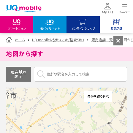
スマートフォン
モバイルネット
オンラインショップ
販売店舗
my UQ WiMAX
UQ mobile
UQ mobile
ホーム
UQ mobile（格安スマホ/格安SIM）
販売店舗一覧
地図か
UQ WiMAX ご契約の方
オンラインショップ
販売店舗
地図から探す
My UQ mobile
UQ WiMAX
UQ WiMAX
UQ mobile ご契約の方
オンラインショップ
販売店舗
現在地を
表示
UQ mobile
データチャージサイト
条件を絞り込む