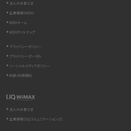
法人のお客さま
LINEの引き継ぎ方法は？対象データや事前準備・条件・注意点などを解説
企業情報（KDDI）
LINEの通知がこない時の原因と対処法9選！設定の確認手順も解説
KDDIホーム
KDDIサイトマップ
非通知設定とは？184で電話をかける方法やiPhone・Androidの設定を解説
プライバシーポリシー
iCloudの使用容量を減らす9つの方法！使用状況の確認手順も紹介
プライバシーポータル
スマホのウィジェットとは？iPhone・Androidの設定方法やおススメを紹介
ソーシャルメディアポリシー
約款•利用規約
リプライ機能とは？LINE、X（旧Twitter）、Instagram、TikTokで送る方法を解説
インスタのDMの送り方は？便利機能の使い方や注意点をわかりやすく解説
Bluetooth®とは？Wi-Fiとの違いやスマホ・PCとの接続方法を解説
法人のお客さま
企業情報（UQコミュニケーションズ）
LINEで送信取り消しをする方法は？相手に知られるのか、削除との違いも紹介