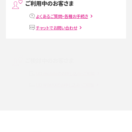
ご利用中のお客さま
MNOとは？MVNOやMVNEとの違いやメリット・デメリットを解説
よくあるご質問・各種お手続き
VPN接続とは？仕組みや必要性、メリット・デメリット、接続方法を解説
チャットでお問い合わせ
Threads（スレッズ）とは？主な機能や登録方法、投稿の仕方を解説
Instagram（インスタグラム）でスクショするとバレる？バレるケースや撮り方も解
ご検討中のお客さま
説
UQ mobileのお申し込み・ご相談
SMSとは？料金やできること、注意点や届かない時の対処法を解説
UQ WiMAXのお申し込み・ご相談
Discord（ディスコード）とは？使い方や用語の意味、便利な機能を解説
iPhone 16eとiPhone SE（第3世代）の違いは？サイズやスペックを比較して解説
iPhone 16eとiPhone 14を徹底比較！スペック・機能の違いをわかりやすく紹介