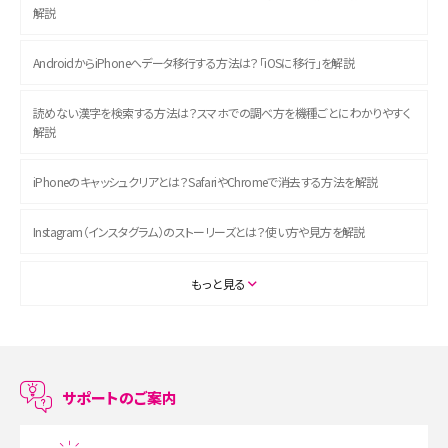
解説
AndroidからiPhoneへデータ移行する方法は？「iOSに移行」を解説
読めない漢字を検索する方法は？スマホでの調べ方を機種ごとにわかりやすく
解説
iPhoneのキャッシュクリアとは？SafariやChromeで消去する方法を解説
Instagram（インスタグラム）のストーリーズとは？使い方や見方を解説
ASMRとは？初心者向けの代表ジャンルや楽しみ方を解説
もっと見る
スマホのアラーム設定方法を解説！鳴らない原因と対処法、便利機能も紹介
LINEで友だちを削除する方法は？方法ごとの影響や復活・復元する方法も解説
サポートのご案内
プリペイドSIMとは？種類やメリット・デメリット、利用までの流れを解説