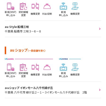
新規(MNP)
契約情報
新規
機種変更
料金収納
機種変更
申し込み
変更
申し込み
au Style 船橋三咲
千葉県 船橋市 三咲３－６－８
au ショップ
（一部店舗を除く）
新規(MNP)
契約情報
新規
機種変更
料金収納
機種変更
申し込み
変更
申し込み
ａｕショップ イオンモール八千代緑が丘
千葉県 八千代市 緑が丘２－１－３イオンモール八千代緑が丘 2階