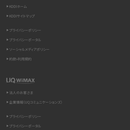
LINEの通知がこない時の原因と対処法9選！設定の確認手順も解説
KDDIホーム
KDDIサイトマップ
非通知設定とは？184で電話をかける方法やiPhone・Androidの設定を解説
プライバシーポリシー
iCloudの使用容量を減らす9つの方法！使用状況の確認手順も紹介
プライバシーポータル
スマホのウィジェットとは？iPhone・Androidの設定方法やおススメを紹介
ソーシャルメディアポリシー
約款•利用規約
リプライ機能とは？LINE、X（旧Twitter）、Instagram、TikTokで送る方法を解説
インスタのDMの送り方は？便利機能の使い方や注意点をわかりやすく解説
Bluetooth®とは？Wi-Fiとの違いやスマホ・PCとの接続方法を解説
法人のお客さま
企業情報（UQコミュニケーションズ）
LINEで送信取り消しをする方法は？相手に知られるのか、削除との違いも紹介
プライバシーポリシー
「iPhoneを探す」の使い方と設定方法を紹介！ブラウザやアプリから探す方法を
詳しく解説
プライバシーポータル