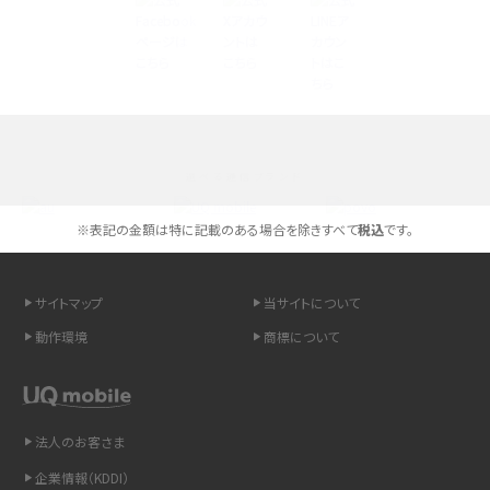
iPhone 16とiPhone 15の違いは？カメラ・スペック・機能を徹底比較
iPhoneの機種変更のやり方は？事前準備・手順やデータ移行方法をわかりやす
く解説
スマホが高い理由は？購入費用を抑える方法や端末を選ぶ時の注意点を解説！
選べる通信ブランド
Androidスマホとは？特徴やメリット・デメリット、おススメ機種を紹介
※表記の金額は特に記載のある場合を除きすべて
税込
です。
高校生にスマホ制限は必要？所持率やメリット・デメリットを詳しく紹介
スマホのネット通信速度が遅い原因は？すぐできる対処法や見直すポイントを解
サイトマップ
当サイトについて
説
動作環境
商標について
スマホや携帯端末の通信速度制限とは？回避のコツや解除のタイミング・方法
を解説
法人のお客さま
LINEの引き継ぎ方法は？対象データや事前準備・条件・注意点などを解説
企業情報（KDDI）