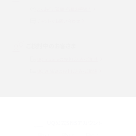
よくあるご質問・各種お手続き
VPN接続とは？仕組みや必要性、メリット・デメリット、接続方法を解説
チャットでお問い合わせ
Threads（スレッズ）とは？主な機能や登録方法、投稿の仕方を解説
Instagram（インスタグラム）でスクショするとバレる？バレるケースや撮り方も解
ご検討中のお客さま
説
UQ mobileのお申し込み・ご相談
SMSとは？料金やできること、注意点や届かない時の対処法を解説
UQ WiMAXのお申し込み・ご相談
Discord（ディスコード）とは？使い方や用語の意味、便利な機能を解説
iPhone 16eとiPhone SE（第3世代）の違いは？サイズやスペックを比較して解説
iPhone 16eとiPhone 14を徹底比較！スペック・機能の違いをわかりやすく紹介
iPhone 16シリーズのモデルを比較！価格・サイズ・カメラ性能の違いを徹底解説
UQ公式SNSアカウント