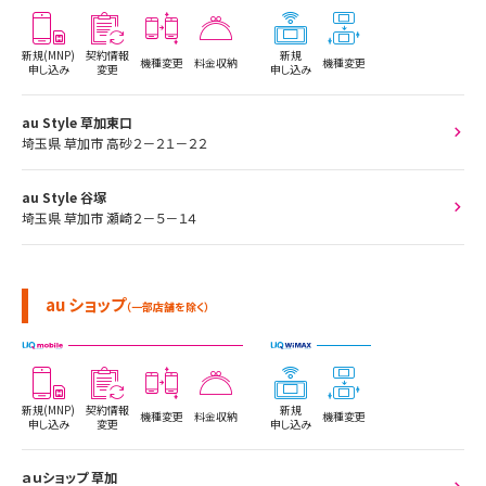
新規(MNP)
契約情報
新規
機種変更
料金収納
機種変更
申し込み
変更
申し込み
au Style 草加東口
埼玉県 草加市 高砂２－２１－２２
au Style 谷塚
埼玉県 草加市 瀬崎２－５－１４
au ショップ
（一部店舗を除く）
新規(MNP)
契約情報
新規
機種変更
料金収納
機種変更
申し込み
変更
申し込み
ａｕショップ 草加