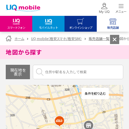
スマートフォン
モバイルネット
オンラインショップ
販売店舗
my UQ WiMAX
UQ mobile
UQ mobile
ホーム
UQ mobile（格安スマホ/格安SIM）
販売店舗一覧
地図か
UQ WiMAX ご契約の方
オンラインショップ
販売店舗
地図から探す
My UQ mobile
UQ WiMAX
UQ WiMAX
UQ mobile ご契約の方
オンラインショップ
販売店舗
現在地を
表示
UQ mobile
データチャージサイト
条件を絞り込む