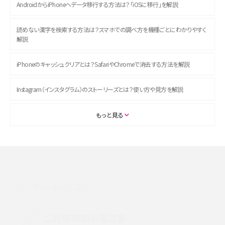
AndroidからiPhoneへデータ移行する方法は？「iOSに移行」を解説
読めない漢字を検索する方法は？スマホでの調べ方を機種ごとにわかりやすく
解説
iPhoneのキャッシュクリアとは？SafariやChromeで消去する方法を解説
Instagram（インスタグラム）のストーリーズとは？使い方や見方を解説
ASMRとは？初心者向けの代表ジャンルや楽しみ方を解説
もっと見る
スマホのアラーム設定方法を解説！鳴らない原因と対処法、便利機能も紹介
LINEで友だちを削除する方法は？方法ごとの影響や復活・復元する方法も解説
サポートのご案内
プリペイドSIMとは？種類やメリット・デメリット、利用までの流れを解説
MNOとは？MVNOやMVNEとの違いやメリット・デメリットを解説
ご利用中のお客さま