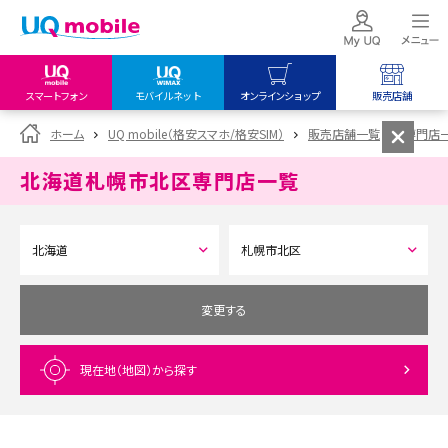
スマートフォン
モバイルネット
オンラインショップ
販売店舗
my UQ WiMAX
UQ mobile
UQ mobile
ホーム
UQ mobile（格安スマホ/格安SIM）
販売店舗一覧
専門店
UQ WiMAX ご契約の方
オンラインショップ
販売店舗
北海道札幌市北区
専門店一覧
My UQ mobile
UQ WiMAX
UQ WiMAX
UQ mobile ご契約の方
オンラインショップ
販売店舗
UQ mobile
データチャージサイト
変更する
現在地（地図）
から探す