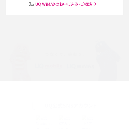
SMSとは？料金やできること、注意点や届かない時の対処法を解説
UQ WiMAXのお申し込み・ご相談
Discord（ディスコード）とは？使い方や用語の意味、便利な機能を解説
iPhone 16eとiPhone SE（第3世代）の違いは？サイズやスペックを比較して解説
iPhone 16eとiPhone 14を徹底比較！スペック・機能の違いをわかりやすく紹介
iPhone 16シリーズのモデルを比較！価格・サイズ・カメラ性能の違いを徹底解説
iPhone 16とiPhone 15の違いは？カメラ・スペック・機能を徹底比較
iPhoneの機種変更のやり方は？事前準備・手順やデータ移行方法をわかりやす
く解説
UQ公式SNSアカウント
スマホが高い理由は？購入費用を抑える方法や端末を選ぶ時の注意点を解説！
Androidスマホとは？特徴やメリット・デメリット、おススメ機種を紹介