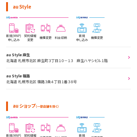
au Style
新規(MNP)
契約情報
新規
機種変更
料金収納
機種変更
申し込み
変更
申し込み
au Style 麻生
北海道 札幌市北区 麻生町３丁目１０－１３ 麻生ハヤシビル１階
au Style 篠路
北海道 札幌市北区 篠路３条４丁目１番３８号
au ショップ
（一部店舗を除く）
新規(MNP)
契約情報
新規