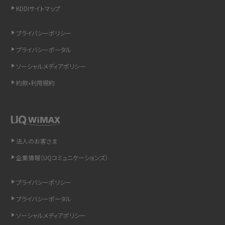
KDDIサイトマップ
リプライ機能とは？LINE、X（旧Twitter）、Instagram、TikTokで送る方法を解説
プライバシーポリシー
インスタのDMの送り方は？便利機能の使い方や注意点をわかりやすく解説
プライバシーポータル
Bluetooth®とは？Wi-Fiとの違いやスマホ・PCとの接続方法を解説
ソーシャルメディアポリシー
約款•利用規約
LINEで送信取り消しをする方法は？相手に知られるのか、削除との違いも紹介
「iPhoneを探す」の使い方と設定方法を紹介！ブラウザやアプリから探す方法を
詳しく解説
法人のお客さま
Wi-Fiを快適に使うための速度はどれくらい？用途別の目安・回線ごとの平均を
紹介
企業情報（UQコミュニケーションズ）
LINEの着信音や通知音の設定・変更方法を解説！鳴らない場合の対処法も紹介
プライバシーポリシー
プライバシーポータル
着信拒否とは？設定方法やブロックした番号の確認方法を解説
ソーシャルメディアポリシー