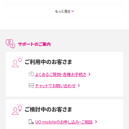
ASMRとは？初心者向けの代表ジャンルや楽しみ方を解説
もっと見る
スマホのアラーム設定方法を解説！鳴らない原因と対処法、便利機能も紹介
LINEで友だちを削除する方法は？方法ごとの影響や復活・復元する方法も解説
サポートのご案内
プリペイドSIMとは？種類やメリット・デメリット、利用までの流れを解説
ご利用中のお客さま
MNOとは？MVNOやMVNEとの違いやメリット・デメリットを解説
よくあるご質問・各種お手続き
VPN接続とは？仕組みや必要性、メリット・デメリット、接続方法を解説
チャットでお問い合わせ
Threads（スレッズ）とは？主な機能や登録方法、投稿の仕方を解説
ご検討中のお客さま
Instagram（インスタグラム）でスクショするとバレる？バレるケースや撮り方も解
説
UQ mobileのお申し込み・ご相談