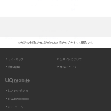
高校生にスマホ制限は必要？所持率やメリット・デメリットを詳しく紹介
スマホのネット通信速度が遅い原因は？すぐできる対処法や見直すポイントを解
説
選べる通信ブランド
スマホや携帯端末の通信速度制限とは？回避のコツや解除のタイミング・方法
を解説
※表記の金額は特に記載のある場合を除きすべて
税込
です。
LINEの引き継ぎ方法は？対象データや事前準備・条件・注意点などを解説
サイトマップ
当サイトについて
LINEの通知がこない時の原因と対処法9選！設定の確認手順も解説
動作環境
商標について
非通知設定とは？184で電話をかける方法やiPhone・Androidの設定を解説
法人のお客さま
iCloudの使用容量を減らす9つの方法！使用状況の確認手順も紹介
企業情報（KDDI）
スマホのウィジェットとは？iPhone・Androidの設定方法やおススメを紹介
KDDIホーム