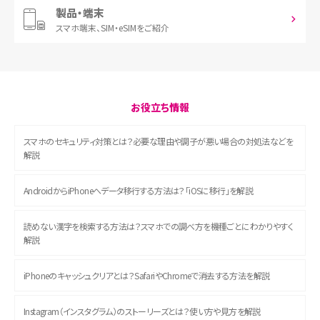
製品・端末
スマホ端末、
SIM・eSIMをご紹介
お役立ち情報
スマホのセキュリティ対策とは？必要な理由や調子が悪い場合の対処法などを
解説
AndroidからiPhoneへデータ移行する方法は？「iOSに移行」を解説
読めない漢字を検索する方法は？スマホでの調べ方を機種ごとにわかりやすく
解説
iPhoneのキャッシュクリアとは？SafariやChromeで消去する方法を解説
Instagram（インスタグラム）のストーリーズとは？使い方や見方を解説