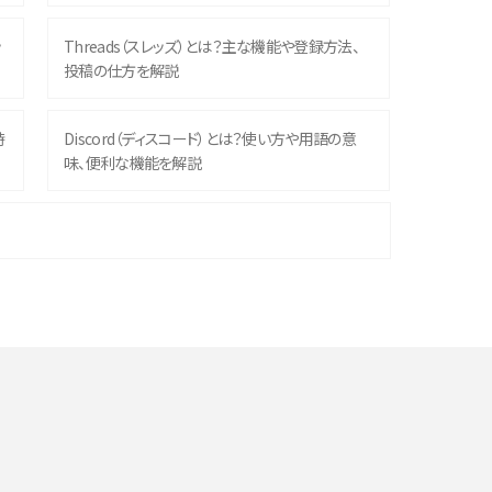
ッ
Threads（スレッズ）とは？主な機能や登録方法、
投稿の仕方を解説
時
Discord（ディスコード）とは？使い方や用語の意
味、便利な機能を解説
機
iPhone 16シリーズのモデルを比較！価格・サイズ・
カメラ性能の違いを徹底解説
や
スマホが高い理由は？購入費用を抑える方法や端
末を選ぶ時の注意点を解説！
デ
スマホのネット通信速度が遅い原因は？すぐできる
対処法や見直すポイントを解説