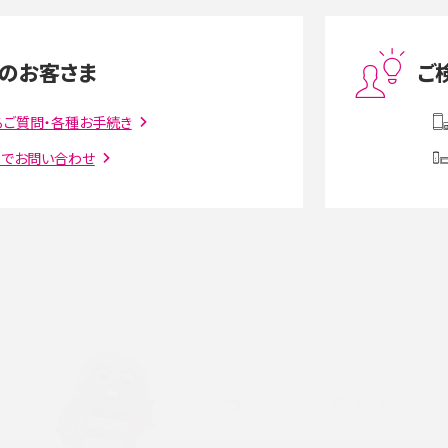
度制限とは？回避のコ
LINEの引き継ぎ方法は？対象データや事前準備・
を解説
条件・注意点などを解説
のお客さま
ご
話をかける方法や
iCloudの使用容量を減らす9つの方法！使用状況
解説
の確認手順も紹介
るご質問・各種お手続き
トでお問い合わせ
witter）、
インスタのDMの送り方は？便利機能の使い方や
送る方法を解説
意点をわかりやすく解説
る方法は？相手に知られ
「iPhoneを探す」の使い方と設定方法を紹介！ブ
ウザやアプリから探す方法を詳しく解説
設定・変更方法を解説！
着信拒否とは？設定方法やブロックした番号の
介
認方法を解説
プ設定方法や空き容量が
ASMRとは？意味や動画の種類、楽しみ方を紹介