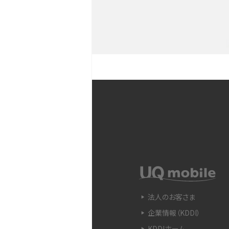
YouTubeショート動画と
Snapdragon（スナップド
方法やおススメ機種を紹介
フリック入力とは？使い方・
ントをわかりやすく解説
SIMフリーのiPhoneとは
入できる場所を解説
電子マネーとは？支払い方法
法人のお客さま
をわかりやすく解説
企業情報（KDDI）
KDDIホーム