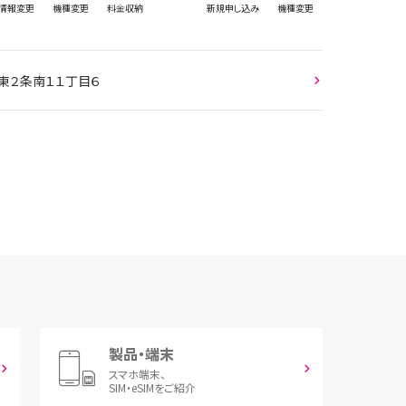
情報
変更
機種変更
料金収納
新規
申し込み
機種変更
東２条南１１丁目６
製品・端末
スマホ端末、
SIM・eSIMをご紹介