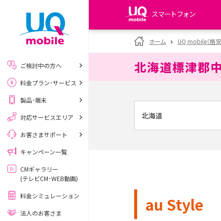
スマートフォン
my UQ WiMAX
ホーム
UQ mobile（格
UQ WiMAX ご契約の方
北海道標津郡
ご検討中の方へ
My UQ mobile
料金プラン･サービス
UQ mobile ご契約の方
製品･端末
UQ mobile
データチャージサイト
対応サービスエリア
お客さまサポート
キャンペーン一覧
CMギャラリー
(テレビCM･WEB動画)
料金シミュレーション
au Style
法人のお客さま