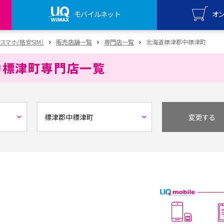
モバイルネット
オ
UQ mo
安スマホ/格安SIM）
販売店舗一覧
専門店一覧
北海道標津郡中標津町
オンライ
中標津町
専門店一覧
UQ Wi
オンライ
変更する