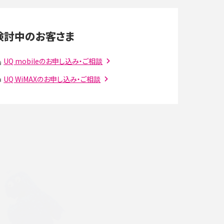
LINEの通知がこない時の原因と対処法9選！設定
の確認手順も解説
検討中のお客さま
スマホのウィジェットとは？iPhone・Androidの設
定方法やおススメを紹介
UQ mobileのお申し込み・ご相談
UQ WiMAXのお申し込み・ご相談
注
Bluetooth®とは？Wi-Fiとの違いやスマホ・PCとの
接続方法を解説
ラ
Wi-Fiを快適に使うための速度はどれくらい？用途
別の目安・回線ごとの平均を紹介
確
LINEでブロックされているか確認する方法は？手
順や注意点を解説
メンションとは？LINE・X・Instagram・Facebook・