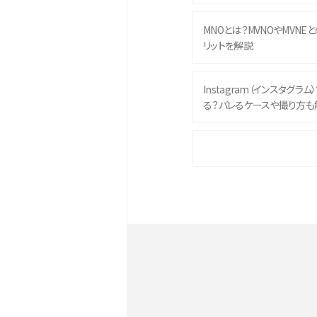
MNOとは？MVNOやMVNE
リットを解説
Instagram（インスタグラ
る？バレるケースや撮り方も
iPhone 16eとiPhone 
イズやスペックを比較して解
iPhone 16とiPhone 1
ク・機能を徹底比較
Androidスマホとは？特徴や
ススメ機種を紹介