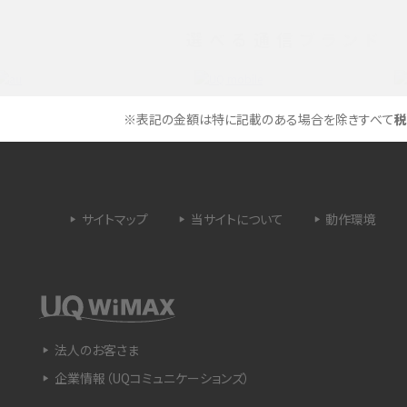
選べる通信ブランド
タイムラプスとは？撮影するメリットやおススメの
は？特徴や作り方を解説
シーン、コツなどをわかりやすく解説
ラゴン）とは？性能の確認
画面ミラーリングとは？接続の種類や方法、つな
※表記の金額は特に記載のある場合を除きすべて
税
らない場合の原因を解説
設定方法や練習のポイ
サブスクとは？言葉の意味やメリット、デメリットの
ほか、サービスの例を解説
サイトマップ
当サイトについて
動作環境
？キャリア版との違いや購
iPhoneが充電できない時はどうすればよい？6つ
の原因と対処法
や種類、メリットなど
Google Pixel 6aってどんなスマホ？特徴やほか
法人のお客さま
スマホとの比較などをわかりやすく解説
企業情報（UQコミュニケーションズ）