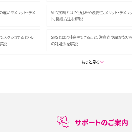
との違いやメリット・デメ
VPN接続とは？仕組みや必要性、メリット・デメリ
ト、接続方法を解説
ム）でスクショするとバレ
SMSとは？料金やできること、注意点や届かない
解説
の対処法を解説
SE（第3世代）の違いは？サ
iPhone 16eとiPhone 14を徹底比較！スペック・
もっと見る
説
能の違いをわかりやすく紹介
5の違いは？カメラ・スペッ
iPhoneの機種変更のやり方は？事前準備・手順
データ移行方法をわかりやすく解説
メリット・デメリット、お
高校生にスマホ制限は必要？所持率やメリット・
メリットを詳しく紹介
サポートのご案内