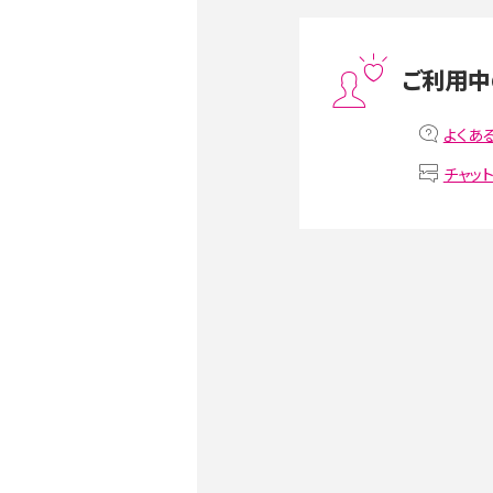
スマホや携帯端末の通信速
ツや解除のタイミング・方法
ご利用中
非通知設定とは？184で電
iPhone・Androidの設定を
よくあ
チャッ
リプライ機能とは？LINE、X（旧T
Instagram、TikTokで
LINEで送信取り消しをす
るのか、削除との違いも紹介
LINEの着信音や通知音の
鳴らない場合の対処法も紹
iCloudとは？バックアッ