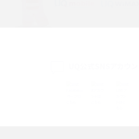
特典は？料金プランやメリッ
スマホの位置情報機能とは？有効にした場合の
説
リットや注意点などを解説
方法・解除に向けた工
インスタグラムとは？登録や投稿の方法、基本機
をわかりやすく解説
UQ公式SNSアカウン
メリットやAndroid
パケット通信料とは？どのようなサービスがある
3Gサービスの終了についても解説
できない理由は？対処法
バックグラウンド通信とは？オンにするメリットや
く解説
メリット、オフにする方法を解説
 proを比較！サイズやカメ
iPhoneのバッテリー交換の目安は？交換する方
や費用なども解説