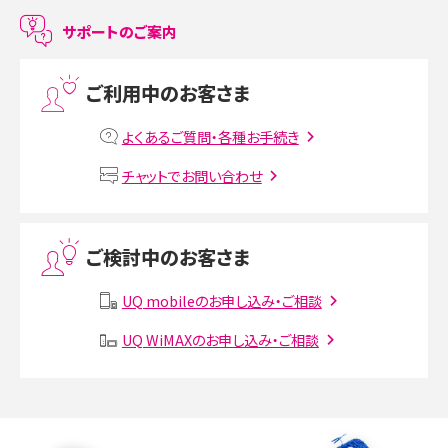
LINEで友だちを削除する方法は？方法ごとの影響や復活・復元する方法も解説
サポートのご案内
プリペイドSIMとは？種類やメリット・デメリット、利用までの流れを解説
ご利用中のお客さま
MNOとは？MVNOやMVNEとの違いやメリット・デメリットを解説
よくあるご質問・各種お手続き
VPN接続とは？仕組みや必要性、メリット・デメリット、接続方法を解説
チャットでお問い合わせ
Threads（スレッズ）とは？主な機能や登録方法、投稿の仕方を解説
ご検討中のお客さま
Instagram（インスタグラム）でスクショするとバレる？バレるケースや撮り方も解
説
UQ mobileのお申し込み・ご相談
SMSとは？料金やできること、注意点や届かない時の対処法を解説
UQ WiMAXのお申し込み・ご相談
Discord（ディスコード）とは？使い方や用語の意味、便利な機能を解説
iPhone 16eとiPhone SE（第3世代）の違いは？サイズやスペックを比較して解説