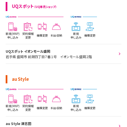
UQスポット
（UQ専売ショップ）
新規(MNP)
契約情報
新規
機種変更
料金収納
機種変更
申し込み
変更
申し込み
UQスポット イオンモール盛岡
岩手県 盛岡市 前潟四丁目７番１号 イオンモール盛岡２階
au Style
新規(MNP)
契約情報
新規
機種変更
料金収納
機種変更
申し込み
変更
申し込み
au Style 津志田