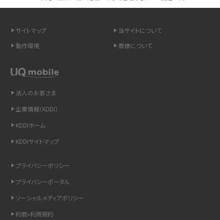
スマホや携帯端末の通信速度制限とは？回避のコツや解除のタイミング・方法
を解説
サイトマップ
当サイトについて
動作環境
商標について
LINEの引き継ぎ方法は？対象データや事前準備・条件・注意点などを解説
LINEの通知がこない時の原因と対処法9選！設定の確認手順も解説
法人のお客さま
非通知設定とは？184で電話をかける方法やiPhone・Androidの設定を解説
企業情報（KDDI）
iCloudの使用容量を減らす9つの方法！使用状況の確認手順も紹介
KDDIホーム
KDDIサイトマップ
スマホのウィジェットとは？iPhone・Androidの設定方法やおススメを紹介
プライバシーポリシー
リプライ機能とは？LINE、X（旧Twitter）、Instagram、TikTokで送る方法を解説
プライバシーポータル
インスタのDMの送り方は？便利機能の使い方や注意点をわかりやすく解説
ソーシャルメディアポリシー
約款•利用規約
Bluetooth®とは？Wi-Fiとの違いやスマホ・PCとの接続方法を解説