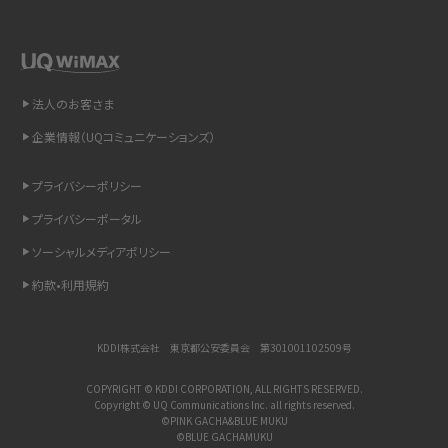
LINEで送信取り消しをする方法は？相手に知られるのか、削除との違いも紹介
「iPhoneを探す」の使い方と設定方法を紹介！ブラウザやアプリから探す方法を
法人のお客さま
詳しく解説
企業情報（UQコミュニケーションズ）
Wi-Fiを快適に使うための速度はどれくらい？用途別の目安・回線ごとの平均を
プライバシーポリシー
紹介
プライバシーポータル
LINEの着信音や通知音の設定・変更方法を解説！鳴らない場合の対処法も紹介
ソーシャルメディアポリシー
約款•利用規約
着信拒否とは？設定方法やブロックした番号の確認方法を解説
LINEでブロックされているか確認する方法は？手順や注意点を解説
KDDI株式会社 東京都公安委員会 第301001102509号
iCloudとは？バックアップ設定方法や空き容量が足りない時の対処法を紹介
COPYRIGHT © KDDI CORPORATION, ALL RIGHTS RESERVED.
Copyright © UQ Communications Inc. all rights reserved.
©PINK GACHA&BLUE MUKU
ASMRとは？意味や動画の種類、楽しみ方を紹介
©BLUE GACHAMUKU