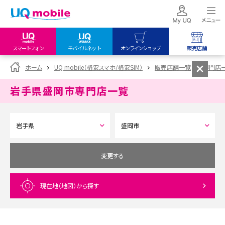
スマートフォン
モバイルネット
オンラインショップ
販売店舗
my UQ WiMAX
UQ mobile
UQ mobile
ホーム
UQ mobile（格安スマホ/格安SIM）
販売店舗一覧
専門店
UQ WiMAX ご契約の方
オンラインショップ
販売店舗
岩手県盛岡市
専門店一覧
My UQ mobile
UQ WiMAX
UQ WiMAX
UQ mobile ご契約の方
オンラインショップ
販売店舗
UQ mobile
データチャージサイト
変更する
現在地（地図）
から探す