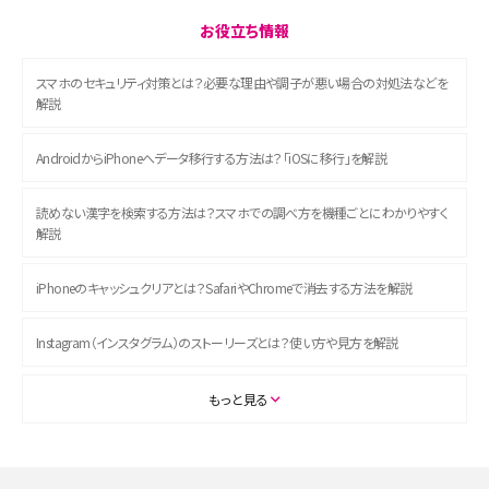
お役立ち情報
スマホのセキュリティ対策とは？必要な理由や調子が悪い場合の対処法などを
解説
AndroidからiPhoneへデータ移行する方法は？「iOSに移行」を解説
読めない漢字を検索する方法は？スマホでの調べ方を機種ごとにわかりやすく
解説
iPhoneのキャッシュクリアとは？SafariやChromeで消去する方法を解説
Instagram（インスタグラム）のストーリーズとは？使い方や見方を解説
ASMRとは？初心者向けの代表ジャンルや楽しみ方を解説
もっと見る
スマホのアラーム設定方法を解説！鳴らない原因と対処法、便利機能も紹介