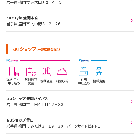
岩手県 盛岡市 津志田町２－４－３
au Style 盛岡本宮
岩手県 盛岡市 向中野３－２－２６
au ショップ
（一部店舗を除く）
新規(MNP)
契約情報
新規
機種変更
料金収納
機種変更
申し込み
変更
申し込み
ａｕショップ 盛岡バイパス
岩手県 盛岡市 上田４丁目１２－３３
ａｕショップ 青山
岩手県 盛岡市 みたけ３－１９－３０ パークサイドビルド１Ｆ