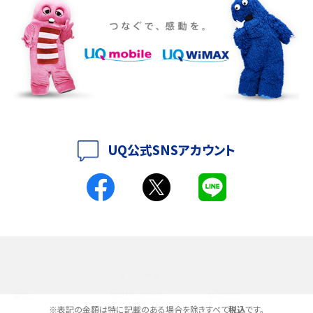
iPhone 16eとiPhone 14を徹底比較！スペック・機能の違いをわかりやすく紹介
iPhone 16シリーズのモデルを比較！価格・サイズ・カメラ性能の違いを徹底解説
iPhone 16とiPhone 15の違いは？カメラ・スペック・機能を徹底比較
iPhoneの機種変更のやり方は？事前準備・手順やデータ移行方法をわかりやす
く解説
UQ公式SNSアカウント
スマホが高い理由は？購入費用を抑える方法や端末を選ぶ時の注意点を解説！
Androidスマホとは？特徴やメリット・デメリット、おススメ機種を紹介
高校生にスマホ制限は必要？所持率やメリット・デメリットを詳しく紹介
選べる通信ブランド
スマホのネット通信速度が遅い原因は？すぐできる対処法や見直すポイントを解
説
※表記の金額は特に記載のある場合を除きすべて
税込
です。