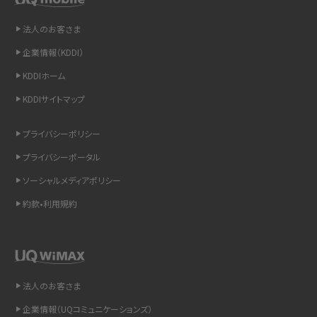
法人のお客さま
iCloudの使用容量を減らす9つの方法！使用状況の確認手順も紹介
企業情報（KDDI）
スマホのウィジェットとは？iPhone・Androidの設定方法やおススメを紹介
KDDIホーム
KDDIサイトマップ
リプライ機能とは？LINE、X（旧Twitter）、Instagram、TikTokで送る方法を解説
プライバシーポリシー
インスタのDMの送り方は？便利機能の使い方や注意点をわかりやすく解説
プライバシーポータル
Bluetooth®とは？Wi-Fiとの違いやスマホ・PCとの接続方法を解説
ソーシャルメディアポリシー
約款•利用規約
LINEで送信取り消しをする方法は？相手に知られるのか、削除との違いも紹介
「iPhoneを探す」の使い方と設定方法を紹介！ブラウザやアプリから探す方法を
詳しく解説
法人のお客さま
Wi-Fiを快適に使うための速度はどれくらい？用途別の目安・回線ごとの平均を
紹介
企業情報（UQコミュニケーションズ）