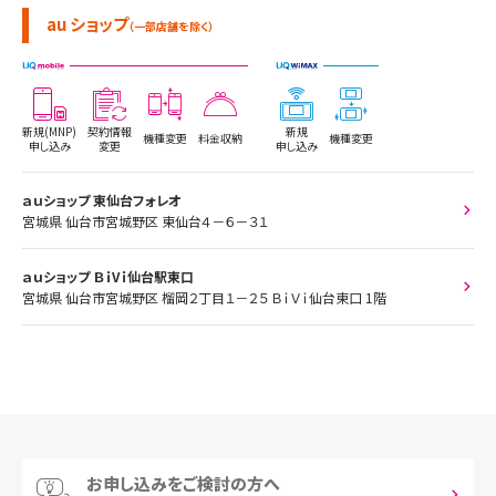
au ショップ
（一部店舗を除く）
新規(MNP)
契約情報
新規
機種変更
料金収納
機種変更
申し込み
変更
申し込み
ａｕショップ 東仙台フォレオ
宮城県 仙台市宮城野区 東仙台４－６－３１
ａｕショップ ＢｉVｉ仙台駅東口
宮城県 仙台市宮城野区 榴岡２丁目１－２５ ＢｉＶｉ仙台東口 1階
お申し込みをご検討の方へ