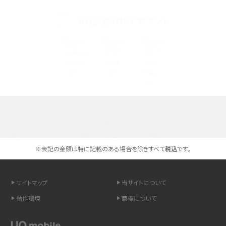
く解説
UQ公式SNSアカウント
スマホが高い理由は？購入費用を抑える方法や端末を選ぶ時の注意点を解説！
Androidスマホとは？特徴やメリット・デメリット、おススメ機種を紹介
高校生にスマホ制限は必要？所持率やメリット・デメリットを詳しく紹介
スマホのネット通信速度が遅い原因は？すぐできる対処法や見直すポイントを解
説
選べる通信ブランド
スマホや携帯端末の通信速度制限とは？回避のコツや解除のタイミング・方法
を解説
※表記の金額は特に記載のある場合を除きすべて
税込
です。
LINEの引き継ぎ方法は？対象データや事前準備・条件・注意点などを解説
サイトマップ
当サイトについて
LINEの通知がこない時の原因と対処法9選！設定の確認手順も解説
動作環境
商標について
非通知設定とは？184で電話をかける方法やiPhone・Androidの設定を解説