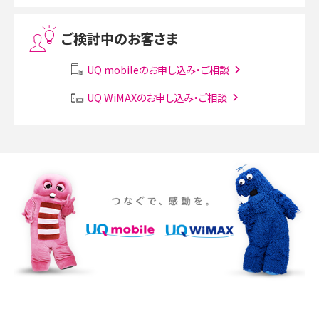
Threads（スレッズ）とは？主な機能や登録方法、投稿の仕方を解説
ご検討中のお客さま
Instagram（インスタグラム）でスクショするとバレる？バレるケースや撮り方も解
説
UQ mobileのお申し込み・ご相談
SMSとは？料金やできること、注意点や届かない時の対処法を解説
UQ WiMAXのお申し込み・ご相談
Discord（ディスコード）とは？使い方や用語の意味、便利な機能を解説
iPhone 16eとiPhone SE（第3世代）の違いは？サイズやスペックを比較して解説
iPhone 16eとiPhone 14を徹底比較！スペック・機能の違いをわかりやすく紹介
iPhone 16シリーズのモデルを比較！価格・サイズ・カメラ性能の違いを徹底解説
iPhone 16とiPhone 15の違いは？カメラ・スペック・機能を徹底比較
iPhoneの機種変更のやり方は？事前準備・手順やデータ移行方法をわかりやす