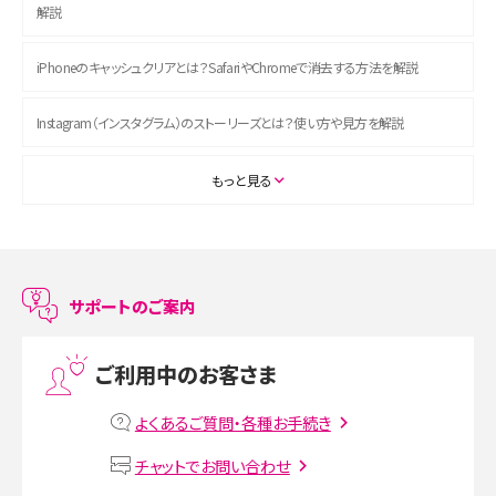
解説
iPhoneのキャッシュクリアとは？SafariやChromeで消去する方法を解説
Instagram（インスタグラム）のストーリーズとは？使い方や見方を解説
ASMRとは？初心者向けの代表ジャンルや楽しみ方を解説
もっと見る
スマホのアラーム設定方法を解説！鳴らない原因と対処法、便利機能も紹介
LINEで友だちを削除する方法は？方法ごとの影響や復活・復元する方法も解説
サポートのご案内
プリペイドSIMとは？種類やメリット・デメリット、利用までの流れを解説
ご利用中のお客さま
MNOとは？MVNOやMVNEとの違いやメリット・デメリットを解説
よくあるご質問・各種お手続き
VPN接続とは？仕組みや必要性、メリット・デメリット、接続方法を解説
チャットでお問い合わせ