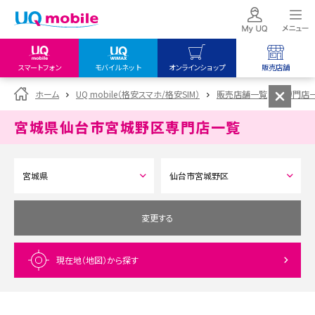
スマートフォン
モバイルネット
オンラインショップ
販売店舗
my UQ WiMAX
UQ mobile
UQ mobile
ホーム
UQ mobile（格安スマホ/格安SIM）
販売店舗一覧
専門店
UQ WiMAX ご契約の方
オンラインショップ
販売店舗
宮城県仙台市宮城野区
専門店一覧
My UQ mobile
UQ WiMAX
UQ WiMAX
UQ mobile ご契約の方
オンラインショップ
販売店舗
UQ mobile
データチャージサイト
変更する
現在地（地図）
から探す