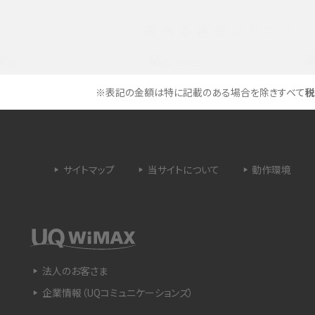
選べる通信ブランド
タイムラプスとは？撮影するメリットやおススメの
は？特徴や作り方を解説
シーン、コツなどをわかりやすく解説
ラゴン）とは？性能の確認
画面ミラーリングとは？接続の種類や方法、つな
※表記の金額は特に記載のある場合を除きすべて
税
らない場合の原因を解説
設定方法や練習のポイ
サブスクとは？言葉の意味やメリット、デメリットの
ほか、サービスの例を解説
サイトマップ
当サイトについて
動作環境
？キャリア版との違いや購
iPhoneが充電できない時はどうすればよい？6つ
の原因と対処法
や種類、メリットなど
Google Pixel 6aってどんなスマホ？特徴やほか
法人のお客さま
スマホとの比較などをわかりやすく解説
企業情報（UQコミュニケーションズ）