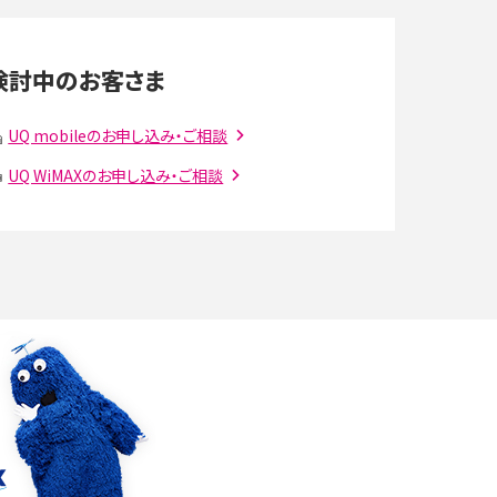
LINEの通知がこない時の原因と対処法9選！設定
の確認手順も解説
検討中のお客さま
スマホのウィジェットとは？iPhone・Androidの設
定方法やおススメを紹介
UQ mobileのお申し込み・ご相談
UQ WiMAXのお申し込み・ご相談
注
Bluetooth®とは？Wi-Fiとの違いやスマホ・PCとの
接続方法を解説
ラ
Wi-Fiを快適に使うための速度はどれくらい？用途
別の目安・回線ごとの平均を紹介
確
LINEでブロックされているか確認する方法は？手
順や注意点を解説
メンションとは？LINE・X・Instagram・Facebook・