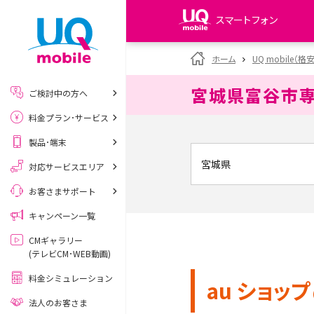
スマートフォン
my UQ WiMAX
ホーム
UQ mobile（格
UQ WiMAX ご契約の方
宮城県富谷市
ご検討中の方へ
My UQ mobile
料金プラン･サービス
UQ mobile ご契約の方
製品･端末
UQ mobile
データチャージサイト
対応サービスエリア
お客さまサポート
キャンペーン一覧
CMギャラリー
(テレビCM･WEB動画)
料金シミュレーション
au ショップ
法人のお客さま