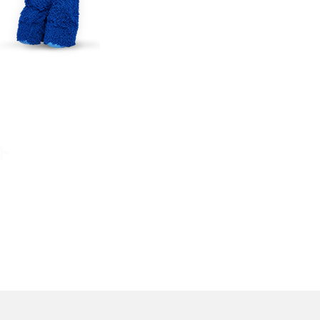
TikTokでのやり方を解説
メ
インスタグラムのアカウント削除方法は？利用解除
との違いやバックアップの取り方などを解説
能
スマホのバッテリー交換目安は？状態の確認方法
や劣化の原因、交換にかかる費用も解説
ト
？
iPhoneからAndroidへ乗り換えるメリット・デメリ
ットは？データ移行方法も紹介
デ
Bluetoothがつながらない？原因や対処法、注意
点を紹介
法
ネットワーク利用制限とは？確認方法と「○△×」
の意味を解説