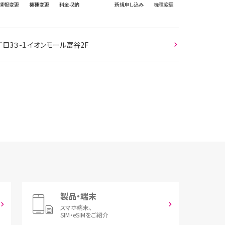
情報
変更
機種変更
料金収納
新規
申し込み
機種変更
目3３-1 イオンモール富谷2F
製品・端末
スマホ端末、
SIM・eSIMをご紹介