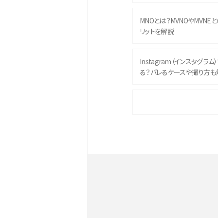
MNOとは？MVNOやMVNE
リットを解説
Instagram（インスタグラ
る？バレるケースや撮り方も
iPhone 16eとiPhone 
イズやスペックを比較して解
iPhone 16とiPhone 1
ク・機能を徹底比較
Androidスマホとは？特徴や
ススメ機種を紹介