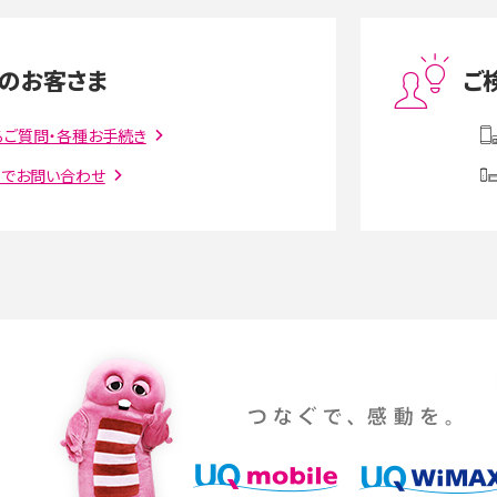
度制限とは？回避のコ
LINEの引き継ぎ方法は？対象データや事前準備・
を解説
条件・注意点などを解説
のお客さま
ご
話をかける方法や
iCloudの使用容量を減らす9つの方法！使用状況
解説
の確認手順も紹介
るご質問・各種お手続き
トでお問い合わせ
witter）、
インスタのDMの送り方は？便利機能の使い方や
送る方法を解説
意点をわかりやすく解説
る方法は？相手に知られ
「iPhoneを探す」の使い方と設定方法を紹介！ブ
ウザやアプリから探す方法を詳しく解説
設定・変更方法を解説！
着信拒否とは？設定方法やブロックした番号の
介
認方法を解説
プ設定方法や空き容量が
ASMRとは？意味や動画の種類、楽しみ方を紹介