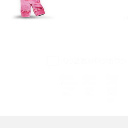
特典は？料金プランやメリッ
スマホの位置情報機能とは？有効にした場合の
説
リットや注意点などを解説
方法・解除に向けた工
インスタグラムとは？登録や投稿の方法、基本機
をわかりやすく解説
UQ公式SNSアカウン
メリットやAndroid
パケット通信料とは？どのようなサービスがある
3Gサービスの終了についても解説
できない理由は？対処法
バックグラウンド通信とは？オンにするメリットや
く解説
メリット、オフにする方法を解説
 proを比較！サイズやカメ
iPhoneのバッテリー交換の目安は？交換する方
や費用なども解説