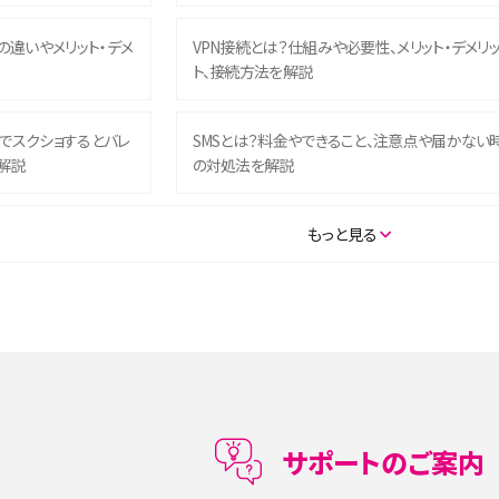
との違いやメリット・デメ
VPN接続とは？仕組みや必要性、メリット・デメリ
ト、接続方法を解説
ム）でスクショするとバレ
SMSとは？料金やできること、注意点や届かない
解説
の対処法を解説
SE（第3世代）の違いは？サ
iPhone 16eとiPhone 14を徹底比較！スペック・
もっと見る
説
能の違いをわかりやすく紹介
5の違いは？カメラ・スペッ
iPhoneの機種変更のやり方は？事前準備・手順
データ移行方法をわかりやすく解説
メリット・デメリット、お
高校生にスマホ制限は必要？所持率やメリット・
メリットを詳しく紹介
サポートのご案内