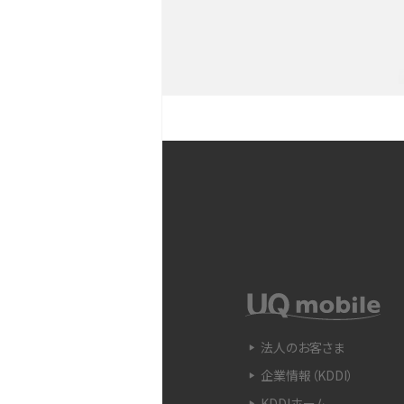
YouTubeショート動画と
Snapdragon（スナップド
方法やおススメ機種を紹介
フリック入力とは？使い方・
ントをわかりやすく解説
SIMフリーのiPhoneとは
入できる場所を解説
電子マネーとは？支払い方法
法人のお客さま
をわかりやすく解説
企業情報（KDDI）
KDDIホーム