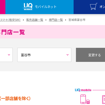
モバイルネット
オ
UQ mo
安スマホ/格安SIM）
販売店舗一覧
専門店一覧
宮城県富谷市
オンライ
専門店一覧
UQ Wi
オンライ
変更する
（一部店舗を除く）