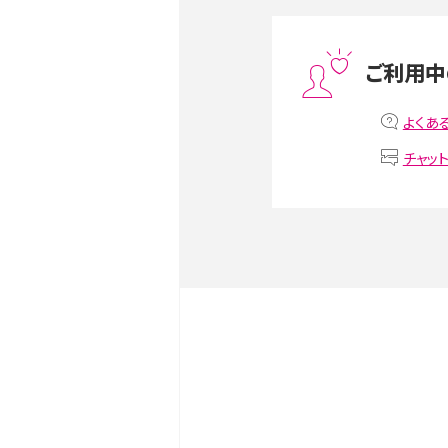
スマホや携帯端末の通信速
ツや解除のタイミング・方法
ご利用中
非通知設定とは？184で電
iPhone・Androidの設定を
よくあ
チャッ
リプライ機能とは？LINE、X（旧T
Instagram、TikTokで
LINEで送信取り消しをす
るのか、削除との違いも紹介
LINEの着信音や通知音の
鳴らない場合の対処法も紹
iCloudとは？バックアッ