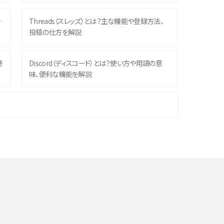
ッ
Threads（スレッズ）とは？主な機能や登録方法、
投稿の仕方を解説
時
Discord（ディスコード）とは？使い方や用語の意
味、便利な機能を解説
機
iPhone 16シリーズのモデルを比較！価格・サイズ・
カメラ性能の違いを徹底解説
や
スマホが高い理由は？購入費用を抑える方法や端
末を選ぶ時の注意点を解説！
デ
スマホのネット通信速度が遅い原因は？すぐできる
対処法や見直すポイントを解説