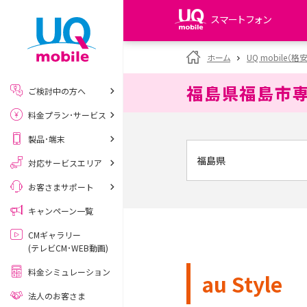
スマートフォン
my UQ WiMAX
ホーム
UQ mobile（格
UQ WiMAX ご契約の方
福島県福島市
ご検討中の方へ
My UQ mobile
料金プラン･サービス
UQ mobile ご契約の方
製品･端末
UQ mobile
データチャージサイト
対応サービスエリア
お客さまサポート
キャンペーン一覧
CMギャラリー
(テレビCM･WEB動画)
料金シミュレーション
au Style
法人のお客さま