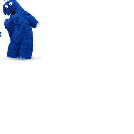
確
LINEでブロックされているか確認する方法は？手
順や注意点を解説
メンションとは？LINE・X・Instagram・Facebook・
TikTokでのやり方を解説
メ
インスタグラムのアカウント削除方法は？利用解除
との違いやバックアップの取り方などを解説
能
スマホのバッテリー交換目安は？状態の確認方法
や劣化の原因、交換にかかる費用も解説
ト
？
iPhoneからAndroidへ乗り換えるメリット・デメリ
ットは？データ移行方法も紹介