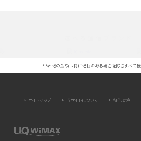
できない理由は？対処法
バックグラウンド通信とは？オンにするメリットや
く解説
メリット、オフにする方法を解説
 proを比較！サイズやカメ
iPhoneのバッテリー交換の目安は？交換する方
や費用なども解説
選べる通信ブランド
タイムラプスとは？撮影するメリットやおススメの
は？特徴や作り方を解説
シーン、コツなどをわかりやすく解説
※表記の金額は特に記載のある場合を除きすべて
税
ラゴン）とは？性能の確認
画面ミラーリングとは？接続の種類や方法、つな
らない場合の原因を解説
サイトマップ
当サイトについて
動作環境
設定方法や練習のポイ
サブスクとは？言葉の意味やメリット、デメリットの
ほか、サービスの例を解説
？キャリア版との違いや購
iPhoneが充電できない時はどうすればよい？6つ