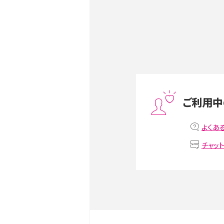
ク・機能を徹底比較
Androidスマホとは？特徴や
ススメ機種を紹介
スマホや携帯端末の通信速
ツや解除のタイミング・方法
ご利用中
非通知設定とは？184で電
iPhone・Androidの設定を
よくあ
チャッ
リプライ機能とは？LINE、X（旧T
Instagram、TikTokで
LINEで送信取り消しをす
るのか、削除との違いも紹介