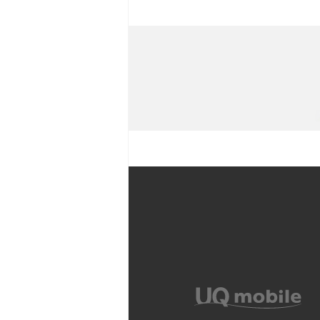
iPhoneのバックアップが
や注意点などをわかりやす
iPhone 11とiPhone 11
ラの性能の違いなどを解説
YouTubeショート動画と
Snapdragon（スナップド
方法やおススメ機種を紹介
フリック入力とは？使い方・
ントをわかりやすく解説
SIMフリーのiPhoneとは