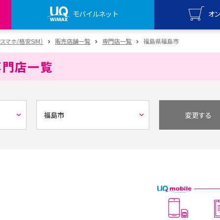
モバイルネット
オ
UQ mo
安スマホ/格安SIM）
販売店舗一覧
専門店一覧
福島県福島市
オンライ
専門店一覧
UQ Wi
オンライ
変更する