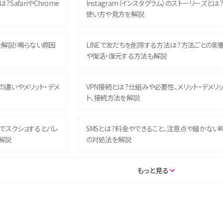
？SafariやChrome
Instagram（インスタグラム）のストーリーズとは
使い方や見方を解説
を解説！鳴らない原因
LINEで友だちを削除する方法は？方法ごとの影
や復活・復元する方法も解説
との違いやメリット・デメ
VPN接続とは？仕組みや必要性、メリット・デメリ
ト、接続方法を解説
ム）でスクショするとバレ
SMSとは？料金やできること、注意点や届かない
解説
の対処法を解説
SE（第3世代）の違いは？サ
iPhone 16eとiPhone 14を徹底比較！スペック・
もっと見る
説
能の違いをわかりやすく紹介
5の違いは？カメラ・スペッ
iPhoneの機種変更のやり方は？事前準備・手順