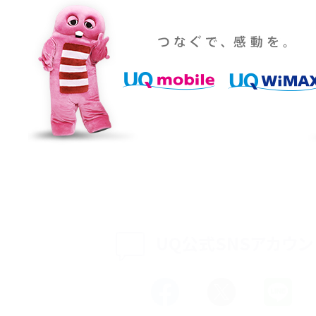
設定・変更方法を解説！
着信拒否とは？設定方法やブロックした番号の
介
認方法を解説
プ設定方法や空き容量が
ASMRとは？意味や動画の種類、楽しみ方を紹介
特典は？料金プランやメリッ
スマホの位置情報機能とは？有効にした場合の
説
リットや注意点などを解説
方法・解除に向けた工
インスタグラムとは？登録や投稿の方法、基本機
をわかりやすく解説
UQ公式SNSアカウン
メリットやAndroid
パケット通信料とは？どのようなサービスがある
3Gサービスの終了についても解説