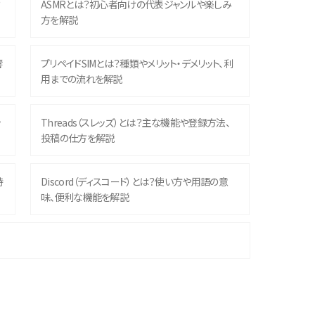
？
ASMRとは？初心者向けの代表ジャンルや楽しみ
方を解説
響
プリペイドSIMとは？種類やメリット・デメリット、利
用までの流れを解説
ッ
Threads（スレッズ）とは？主な機能や登録方法、
投稿の仕方を解説
時
Discord（ディスコード）とは？使い方や用語の意
味、便利な機能を解説
機
iPhone 16シリーズのモデルを比較！価格・サイズ・
カメラ性能の違いを徹底解説
や
スマホが高い理由は？購入費用を抑える方法や端