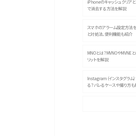
iPhoneのキャッシュクリアとは
で消去する方法を解説
スマホのアラーム設定方法
と対処法、便利機能も紹介
MNOとは？MVNOやMVNE
リットを解説
Instagram（インスタグラ
る？バレるケースや撮り方も
iPhone 16eとiPhone 
イズやスペックを比較して解
iPhone 16とiPhone 1