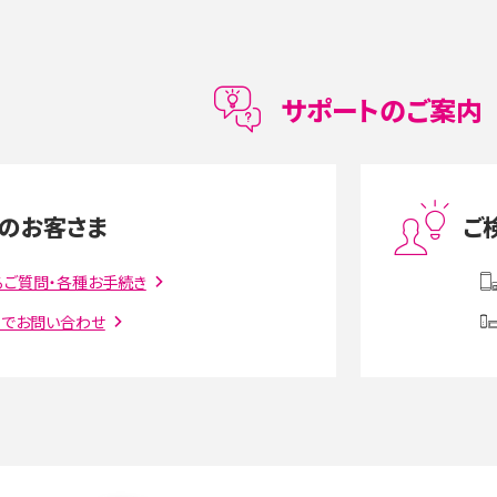
データ移行方法をわかりやすく解説
メリット・デメリット、お
高校生にスマホ制限は必要？所持率やメリット・
メリットを詳しく紹介
サポートのご案内
度制限とは？回避のコ
LINEの引き継ぎ方法は？対象データや事前準備・
を解説
条件・注意点などを解説
のお客さま
ご
話をかける方法や
iCloudの使用容量を減らす9つの方法！使用状況
解説
の確認手順も紹介
るご質問・各種お手続き
トでお問い合わせ
witter）、
インスタのDMの送り方は？便利機能の使い方や
送る方法を解説
意点をわかりやすく解説
る方法は？相手に知られ
「iPhoneを探す」の使い方と設定方法を紹介！ブ
ウザやアプリから探す方法を詳しく解説