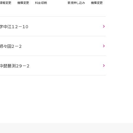
情報
変更
機種変更
料金収納
新規
申し込み
機種変更
字中江１２－１０
師々田２－２
字中琵琶渕２９－２