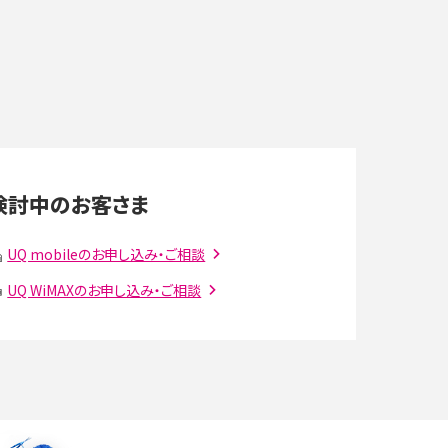
末を選ぶ時の注意点を解説！
デ
スマホのネット通信速度が遅い原因は？すぐできる
対処法や見直すポイントを解説
LINEの通知がこない時の原因と対処法9選！設定
の確認手順も解説
検討中のお客さま
スマホのウィジェットとは？iPhone・Androidの設
定方法やおススメを紹介
UQ mobileのお申し込み・ご相談
UQ WiMAXのお申し込み・ご相談
注
Bluetooth®とは？Wi-Fiとの違いやスマホ・PCとの
接続方法を解説
ラ
Wi-Fiを快適に使うための速度はどれくらい？用途
別の目安・回線ごとの平均を紹介