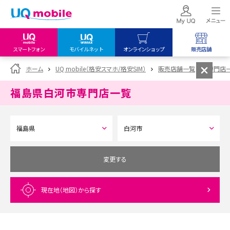
スマートフォン
モバイルネット
オンラインショップ
販売店舗
my UQ WiMAX
UQ mobile
UQ mobile
ホーム
UQ mobile（格安スマホ/格安SIM）
販売店舗一覧
専門店
UQ WiMAX ご契約の方
オンラインショップ
販売店舗
福島県白河市
専門店一覧
My UQ mobile
UQ WiMAX
UQ WiMAX
UQ mobile ご契約の方
オンラインショップ
販売店舗
UQ mobile
データチャージサイト
変更する
現在地（地図）
から探す