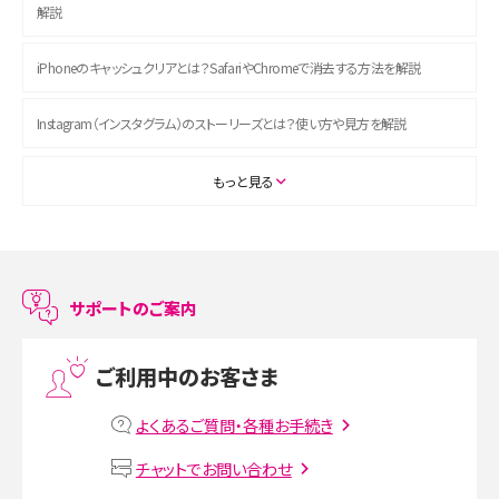
解説
iPhoneのキャッシュクリアとは？SafariやChromeで消去する方法を解説
Instagram（インスタグラム）のストーリーズとは？使い方や見方を解説
ASMRとは？初心者向けの代表ジャンルや楽しみ方を解説
もっと見る
スマホのアラーム設定方法を解説！鳴らない原因と対処法、便利機能も紹介
LINEで友だちを削除する方法は？方法ごとの影響や復活・復元する方法も解説
サポートのご案内
プリペイドSIMとは？種類やメリット・デメリット、利用までの流れを解説
ご利用中のお客さま
MNOとは？MVNOやMVNEとの違いやメリット・デメリットを解説
よくあるご質問・各種お手続き
VPN接続とは？仕組みや必要性、メリット・デメリット、接続方法を解説
チャットでお問い合わせ