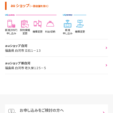
au ショップ
（一部店舗を除く）
新規(MNP)
契約情報
新規
機種変更
料金収納
機種変更
申し込み
変更
申し込み
ａｕショップ 白河
福島県 白河市 立石１－１３
ａｕショップ 新白河
福島県 白河市 老久保１２５－５
お申し込みをご検討の方へ