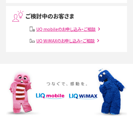
Threads（スレッズ）とは？主な機能や登録方法、投稿の仕方を解説
ご検討中のお客さま
Instagram（インスタグラム）でスクショするとバレる？バレるケースや撮り方も解
説
UQ mobileのお申し込み・ご相談
SMSとは？料金やできること、注意点や届かない時の対処法を解説
UQ WiMAXのお申し込み・ご相談
Discord（ディスコード）とは？使い方や用語の意味、便利な機能を解説
iPhone 16eとiPhone SE（第3世代）の違いは？サイズやスペックを比較して解説
iPhone 16eとiPhone 14を徹底比較！スペック・機能の違いをわかりやすく紹介
iPhone 16シリーズのモデルを比較！価格・サイズ・カメラ性能の違いを徹底解説
iPhone 16とiPhone 15の違いは？カメラ・スペック・機能を徹底比較
iPhoneの機種変更のやり方は？事前準備・手順やデータ移行方法をわかりやす