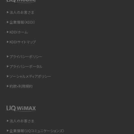
法人のお客さま
iCloudの使用容量を減らす9つの方法！使用状況の確認手順も紹介
企業情報（KDDI）
スマホのウィジェットとは？iPhone・Androidの設定方法やおススメを紹介
KDDIホーム
KDDIサイトマップ
リプライ機能とは？LINE、X（旧Twitter）、Instagram、TikTokで送る方法を解説
プライバシーポリシー
インスタのDMの送り方は？便利機能の使い方や注意点をわかりやすく解説
プライバシーポータル
Bluetooth®とは？Wi-Fiとの違いやスマホ・PCとの接続方法を解説
ソーシャルメディアポリシー
約款•利用規約
LINEで送信取り消しをする方法は？相手に知られるのか、削除との違いも紹介
「iPhoneを探す」の使い方と設定方法を紹介！ブラウザやアプリから探す方法を
詳しく解説
法人のお客さま
Wi-Fiを快適に使うための速度はどれくらい？用途別の目安・回線ごとの平均を
紹介
企業情報（UQコミュニケーションズ）