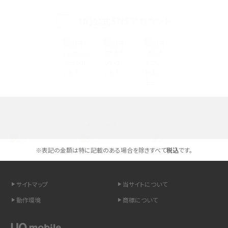
く解説
UQ公式SNSアカウント
スマホが高い理由は？購入費用を抑える方法や端末を選ぶ時の注意点を解説！
Androidスマホとは？特徴やメリット・デメリット、おススメ機種を紹介
高校生にスマホ制限は必要？所持率やメリット・デメリットを詳しく紹介
スマホのネット通信速度が遅い原因は？すぐできる対処法や見直すポイントを解
説
選べる通信ブランド
スマホや携帯端末の通信速度制限とは？回避のコツや解除のタイミング・方法
を解説
※表記の金額は特に記載のある場合を除きすべて
税込
です。
LINEの引き継ぎ方法は？対象データや事前準備・条件・注意点などを解説
サイトマップ
当サイトについて
LINEの通知がこない時の原因と対処法9選！設定の確認手順も解説
動作環境
商標について
非通知設定とは？184で電話をかける方法やiPhone・Androidの設定を解説