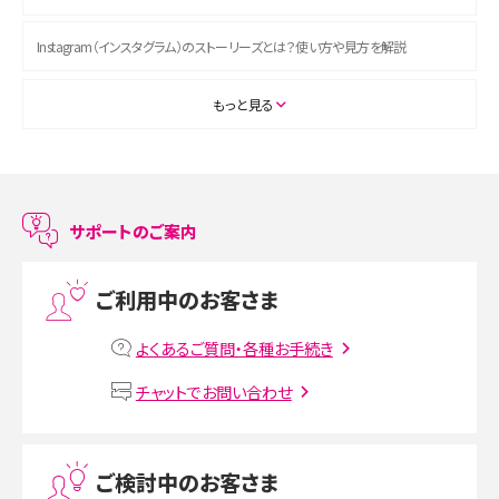
Instagram（インスタグラム）のストーリーズとは？使い方や見方を解説
ASMRとは？初心者向けの代表ジャンルや楽しみ方を解説
もっと見る
スマホのアラーム設定方法を解説！鳴らない原因と対処法、便利機能も紹介
LINEで友だちを削除する方法は？方法ごとの影響や復活・復元する方法も解説
サポートのご案内
プリペイドSIMとは？種類やメリット・デメリット、利用までの流れを解説
ご利用中のお客さま
MNOとは？MVNOやMVNEとの違いやメリット・デメリットを解説
よくあるご質問・各種お手続き
VPN接続とは？仕組みや必要性、メリット・デメリット、接続方法を解説
チャットでお問い合わせ
Threads（スレッズ）とは？主な機能や登録方法、投稿の仕方を解説
ご検討中のお客さま
Instagram（インスタグラム）でスクショするとバレる？バレるケースや撮り方も解