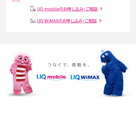
説
UQ mobileのお申し込み・ご相談
SMSとは？料金やできること、注意点や届かない時の対処法を解説
UQ WiMAXのお申し込み・ご相談
Discord（ディスコード）とは？使い方や用語の意味、便利な機能を解説
iPhone 16eとiPhone SE（第3世代）の違いは？サイズやスペックを比較して解説
iPhone 16eとiPhone 14を徹底比較！スペック・機能の違いをわかりやすく紹介
iPhone 16シリーズのモデルを比較！価格・サイズ・カメラ性能の違いを徹底解説
iPhone 16とiPhone 15の違いは？カメラ・スペック・機能を徹底比較
iPhoneの機種変更のやり方は？事前準備・手順やデータ移行方法をわかりやす
く解説
UQ公式SNSアカウント
スマホが高い理由は？購入費用を抑える方法や端末を選ぶ時の注意点を解説！