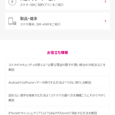
スマホ・SIM
ご契約プランをご紹介
製品・端末
スマホ端末、
SIM・eSIMをご紹介
お役立ち情報
スマホのセキュリティ対策とは？必要な理由や調子が悪い場合の対処法などを
解説
AndroidからiPhoneへデータ移行する方法は？「iOSに移行」を解説
読めない漢字を検索する方法は？スマホでの調べ方を機種ごとにわかりやすく
解説
iPhoneのキャッシュクリアとは？SafariやChromeで消去する方法を解説