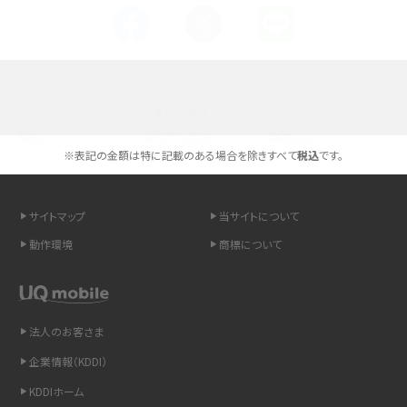
Androidスマホとは？特徴やメリット・デメリット、おススメ機種を紹介
高校生にスマホ制限は必要？所持率やメリット・デメリットを詳しく紹介
選べる通信ブランド
スマホのネット通信速度が遅い原因は？すぐできる対処法や見直すポイントを解
説
※表記の金額は特に記載のある場合を除きすべて
税込
です。
スマホや携帯端末の通信速度制限とは？回避のコツや解除のタイミング・方法
を解説
サイトマップ
当サイトについて
動作環境
商標について
LINEの引き継ぎ方法は？対象データや事前準備・条件・注意点などを解説
LINEの通知がこない時の原因と対処法9選！設定の確認手順も解説
法人のお客さま
非通知設定とは？184で電話をかける方法やiPhone・Androidの設定を解説
企業情報（KDDI）
iCloudの使用容量を減らす9つの方法！使用状況の確認手順も紹介
KDDIホーム