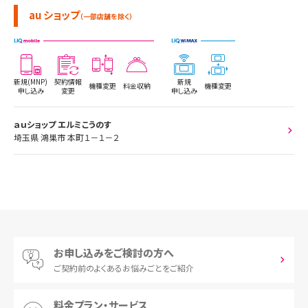
au ショップ
（一部店舗を除く）
新規(MNP)
契約情報
新規
機種変更
料金収納
機種変更
申し込み
変更
申し込み
ａｕショップ エルミこうのす
埼玉県 鴻巣市 本町１－１－２
お申し込みをご検討の方へ
ご契約前の
よくあるお悩みごとをご紹介
料金プラン・サービス