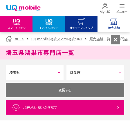
スマートフォン
モバイルネット
オンラインショップ
販売店舗
my UQ WiMAX
UQ mobile
UQ mobile
ホーム
UQ mobile（格安スマホ/格安SIM）
販売店舗一覧
専門店
UQ WiMAX ご契約の方
オンラインショップ
販売店舗
埼玉県鴻巣市
専門店一覧
My UQ mobile
UQ WiMAX
UQ WiMAX
UQ mobile ご契約の方
オンラインショップ
販売店舗
UQ mobile
データチャージサイト
変更する
現在地（地図）
から探す