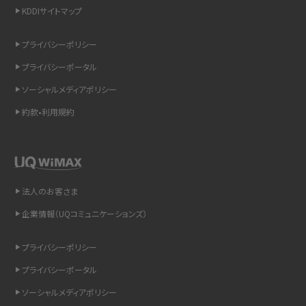
KDDIサイトマップ
スマホのウィジェットとは？iPhone・Androidの設定方法やおススメを紹介
プライバシーポリシー
リプライ機能とは？LINE、X（旧Twitter）、Instagram、TikTokで送る方法を解説
プライバシーポータル
インスタのDMの送り方は？便利機能の使い方や注意点をわかりやすく解説
ソーシャルメディアポリシー
約款•利用規約
Bluetooth®とは？Wi-Fiとの違いやスマホ・PCとの接続方法を解説
LINEで送信取り消しをする方法は？相手に知られるのか、削除との違いも紹介
「iPhoneを探す」の使い方と設定方法を紹介！ブラウザやアプリから探す方法を
法人のお客さま
詳しく解説
企業情報（UQコミュニケーションズ）
Wi-Fiを快適に使うための速度はどれくらい？用途別の目安・回線ごとの平均を
プライバシーポリシー
紹介
プライバシーポータル
LINEの着信音や通知音の設定・変更方法を解説！鳴らない場合の対処法も紹介
ソーシャルメディアポリシー