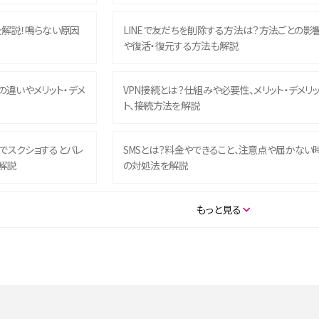
を解説！鳴らない原因
LINEで友だちを削除する方法は？方法ごとの影
や復活・復元する方法も解説
との違いやメリット・デメ
VPN接続とは？仕組みや必要性、メリット・デメリ
ト、接続方法を解説
ム）でスクショするとバレ
SMSとは？料金やできること、注意点や届かない
解説
の対処法を解説
SE（第3世代）の違いは？サ
iPhone 16eとiPhone 14を徹底比較！スペック・
もっと見る
説
能の違いをわかりやすく紹介
5の違いは？カメラ・スペッ
iPhoneの機種変更のやり方は？事前準備・手順
データ移行方法をわかりやすく解説