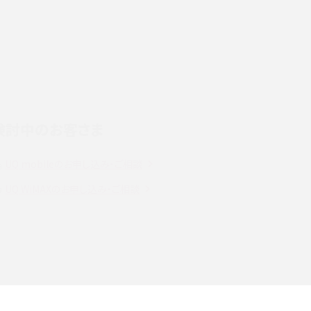
デ
スマホのネット通信速度が遅い原因は？すぐできる
対処法や見直すポイントを解説
LINEの通知がこない時の原因と対処法9選！設定
の確認手順も解説
検討中のお客さま
スマホのウィジェットとは？iPhone・Androidの設
定方法やおススメを紹介
UQ mobileのお申し込み・ご相談
注
Bluetooth®とは？Wi-Fiとの違いやスマホ・PCとの
UQ WiMAXのお申し込み・ご相談
接続方法を解説
ラ
Wi-Fiを快適に使うための速度はどれくらい？用途
別の目安・回線ごとの平均を紹介
確
LINEでブロックされているか確認する方法は？手