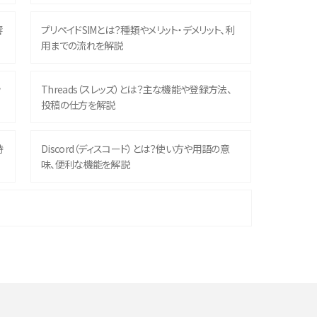
響
プリペイドSIMとは？種類やメリット・デメリット、利
用までの流れを解説
ッ
Threads（スレッズ）とは？主な機能や登録方法、
投稿の仕方を解説
時
Discord（ディスコード）とは？使い方や用語の意
味、便利な機能を解説
機
iPhone 16シリーズのモデルを比較！価格・サイズ・
カメラ性能の違いを徹底解説
や
スマホが高い理由は？購入費用を抑える方法や端
末を選ぶ時の注意点を解説！