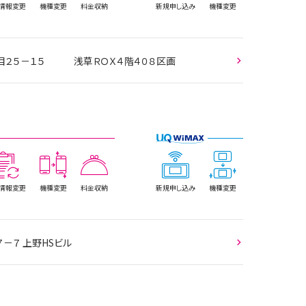
情報
変更
機種変更
料金収納
新規
申し込み
機種変更
１丁目２５－１５ 浅草ＲＯＸ４階４０８区画
情報
変更
機種変更
料金収納
新規
申し込み
機種変更
７－７ 上野HSビル