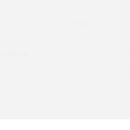
メリット・デメリット、お
高校生にスマホ制限は必要？所持率やメリット・
メリットを詳しく紹介
サポートのご案内
度制限とは？回避のコ
LINEの引き継ぎ方法は？対象データや事前準備・
を解説
条件・注意点などを解説
のお客さま
ご
話をかける方法や
iCloudの使用容量を減らす9つの方法！使用状況
解説
の確認手順も紹介
るご質問・各種お手続き
witter）、
インスタのDMの送り方は？便利機能の使い方や
トでお問い合わせ
送る方法を解説
意点をわかりやすく解説
る方法は？相手に知られ
「iPhoneを探す」の使い方と設定方法を紹介！ブ
ウザやアプリから探す方法を詳しく解説
設定・変更方法を解説！
着信拒否とは？設定方法やブロックした番号の