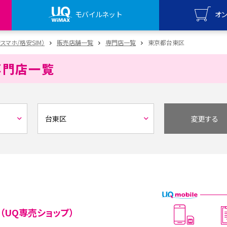
モバイルネット
オ
UQ mo
安スマホ/格安SIM）
販売店舗一覧
専門店一覧
東京都台東区
オンライ
専門店一覧
UQ Wi
オンライ
変更する
（UQ専売ショップ）