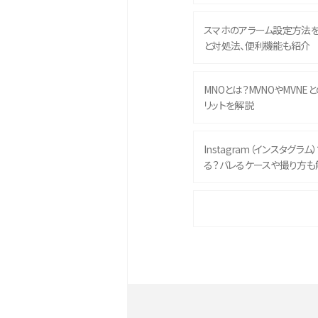
スマホのアラーム設定方法
と対処法、便利機能も紹介
MNOとは？MVNOやMVNE
リットを解説
Instagram（インスタグラ
る？バレるケースや撮り方も
iPhone 16eとiPhone 
イズやスペックを比較して解
iPhone 16とiPhone 1
ク・機能を徹底比較