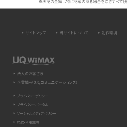
※表記の金額は特に記載のある場合を除きすべて
税
 proを比較！サイズやカメ
iPhoneのバッテリー交換の目安は？交換する方
や費用なども解説
サイトマップ
当サイトについて
動作環境
タイムラプスとは？撮影するメリットやおススメの
は？特徴や作り方を解説
シーン、コツなどをわかりやすく解説
ラゴン）とは？性能の確認
画面ミラーリングとは？接続の種類や方法、つな
らない場合の原因を解説
法人のお客さま
企業情報（UQコミュニケーションズ）
設定方法や練習のポイ
サブスクとは？言葉の意味やメリット、デメリットの
ほか、サービスの例を解説
プライバシーポリシー
プライバシーポータル
？キャリア版との違いや購
iPhoneが充電できない時はどうすればよい？6つ
の原因と対処法
ソーシャルメディアポリシー
約款•利用規約