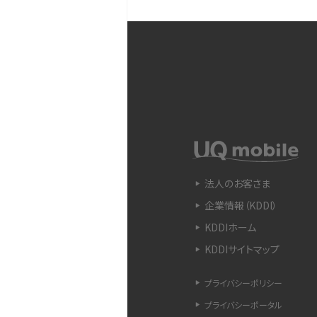
iPhone 11とiPhone 11
ラの性能の違いなどを解説
YouTubeショート動画と
Snapdragon（スナップド
方法やおススメ機種を紹介
法人のお客さま
企業情報（KDDI）
フリック入力とは？使い方・
ントをわかりやすく解説
KDDIホーム
KDDIサイトマップ
SIMフリーのiPhoneとは
入できる場所を解説
プライバシーポリシー
プライバシーポータル