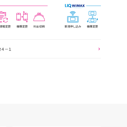
情報
変更
機種変更
料金収納
新規
申し込み
機種変更
２４－１