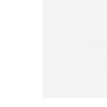
Androidスマホとは？特徴や
ススメ機種を紹介
スマホや携帯端末の通信速
ツや解除のタイミング・方法
ご利用中
非通知設定とは？184で電
iPhone・Androidの設定を
よくあ
リプライ機能とは？LINE、X（旧T
チャッ
Instagram、TikTokで
LINEで送信取り消しをす
るのか、削除との違いも紹介
LINEの着信音や通知音の