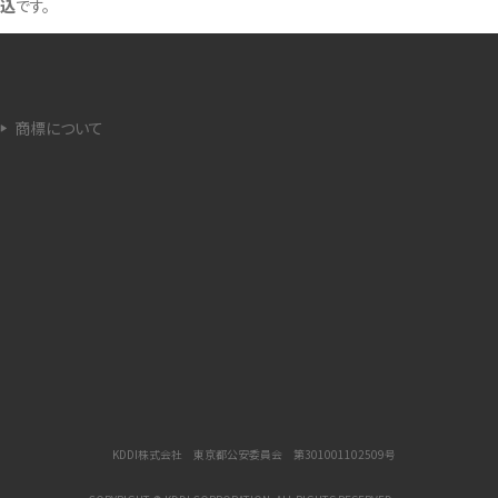
込
です。
法
ネットワーク利用制限とは？確認方法と「○△×」
の意味を解説
商標について
iCloud（アイクラウド）とは？使い方や容量不足時
の対処法をわかりやすく解説
が
非通知電話とは？かかってくる理由や対処法をわ
かりやすく解説
iPhoneを初期化する方法は？事前準備やデータ
復元の方法も紹介
iPhoneのSIMカードの抜き方は？手順と注意点を
わかりやすく解説
KDDI株式会社 東京都公安委員会 第301001102509号