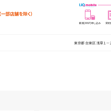
（一部店舗を除く）
新規(MNP)
申し込み
契約
東京都 台東区 浅草１－