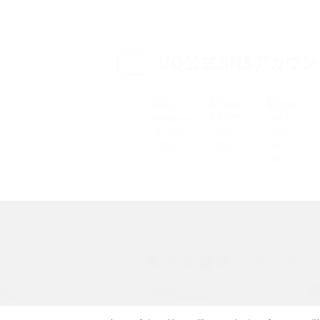
介
認方法を解説
プ設定方法や空き容量が
UQ公式SNSアカウン
ASMRとは？意味や動画の種類、楽しみ方を紹介
特典は？料金プランやメリッ
スマホの位置情報機能とは？有効にした場合の
説
リットや注意点などを解説
方法・解除に向けた工
インスタグラムとは？登録や投稿の方法、基本機
をわかりやすく解説
メリットやAndroid
パケット通信料とは？どのようなサービスがある
3Gサービスの終了についても解説
選べる通信ブランド
できない理由は？対処法
バックグラウンド通信とは？オンにするメリットや
く解説
メリット、オフにする方法を解説