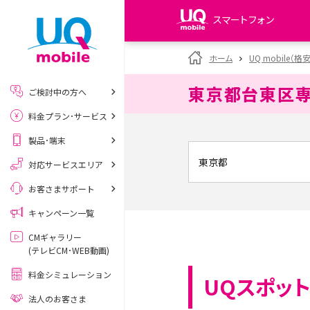
スマートフォン
my UQ WiMAX
ホーム
UQ mobile（格
UQ WiMAX ご契約の方
東京都台東区
ご検討中の方へ
My UQ mobile
料金プラン･サービス
UQ mobile ご契約の方
製品･端末
UQ mobile
データチャージサイト
対応サービスエリア
お客さまサポート
キャンペーン一覧
CMギャラリー
(テレビCM･WEB動画)
料金シミュレーション
UQスポット
法人のお客さま